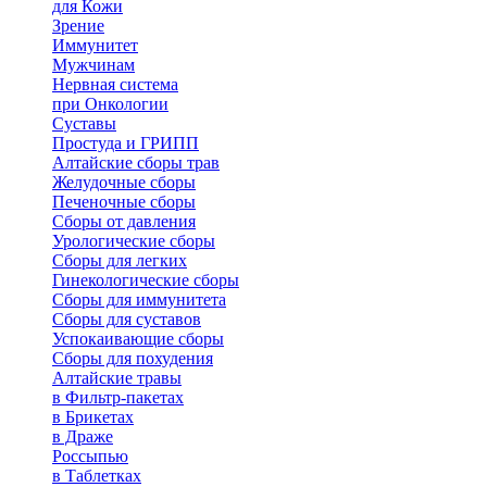
для Кожи
Зрение
Иммунитет
Мужчинам
Нервная система
при Онкологии
Суставы
Простуда и ГРИПП
Алтайские сборы трав
Желудочные сборы
Печеночные сборы
Сборы от давления
Урологические сборы
Сборы для легких
Гинекологические сборы
Сборы для иммунитета
Сборы для суставов
Успокаивающие сборы
Сборы для похудения
Алтайские травы
в Фильтр-пакетах
в Брикетах
в Драже
Россыпью
в Таблетках