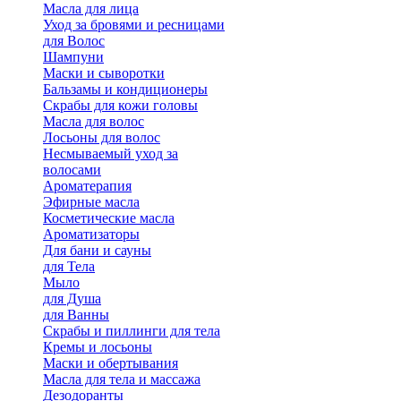
Масла для лица
Уход за бровями и ресницами
для Волос
Шампуни
Маски и сыворотки
Бальзамы и кондиционеры
Скрабы для кожи головы
Масла для волос
Лосьоны для волос
Несмываемый уход за
волосами
Ароматерапия
Эфирные масла
Косметические масла
Ароматизаторы
Для бани и сауны
для Тела
Мыло
для Душа
для Ванны
Скрабы и пиллинги для тела
Кремы и лосьоны
Маски и обертывания
Масла для тела и массажа
Дезодоранты