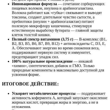
Инновационная формула
— сочетание сорбирующих
пищевых волокон, инулина и арабиногалактана.
Волокна работают как «губка»: связывают и выводят
токсины, создают длительное чувство сытости, а
пребиотики (инулин + арабиногалактан) питают
полезную микрофлору кишечника, стимулируя
естественную выработку бутирата — главной защиты
клеток толстой кишки.
Полный спектр витаминов (3,75 г)
— B-комплекс (B1,
B2, B3, B5, B6, B7, B9, B12) + антиоксиданты C, D3, E,
A. Обеспечивают энергию во время снижения веса,
поддерживают нервную систему и иммунитет,
предотвращают упадок сил.
100% натуральное происхождение
— никакой
«химии», синтетических добавок и ГМО. Только
природные компоненты в максимально доступной для
усвоения форме.
ИТОГОВОЕ ДЕЙСТВИЕ:
Ускоряет метаболические процессы
— поддерживает
активность кофермента А, который запускает окисление
жирных кислот, превращая жиры в энергию, а не в
отложения.