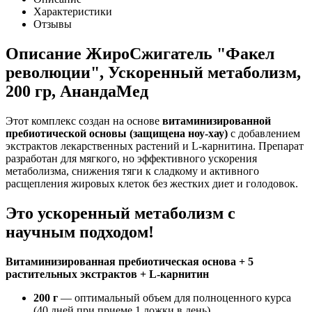
Характеристики
Отзывы
Описание
ЖироСжигатель "Факел
революции", Ускоренный метаболизм,
200 гр, АнандаМед
Этот комплекс создан на основе
витаминизированной
пребиотической основы (защищена ноу-хау)
с добавлением
экстрактов лекарственных растений и L-карнитина. Препарат
разработан для мягкого, но эффективного ускорения
метаболизма, снижения тяги к сладкому и активного
расщепления жировых клеток без жестких диет и голодовок.
Это ускоренный метаболизм с
научным подходом!
Витаминизированная пребиотическая основа + 5
растительных экстрактов + L-карнитин
200 г
— оптимальный объем для полноценного курса
(40 дней при приеме 1 ложки в день)