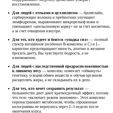
восстановление.
Для людей с отеками и целлюлитом
— бромелайн,
сорбирующие волокна и пребиотики улучшают
лимфодренаж, выравнивают микрорельеф кожи и
уменьшают «апельсиновую корку» не за счет косметики,
а за счет очищения изнутри.
Для тех, кто худеет и боится «упадка сил»
— полный
спектр витаминов (особенно B-комплекс и C) и L-
карнитин предотвращают вялость, апатию и желание
бросить диету. Вы чувствуете бодрость, а не
изнеможение.
Для людей с наследственной предрасположенностью
к лишнему весу
— комплекс помогает «обмануть»
генетику, ускоряя обмен веществ и обучая организм
расщеплять жиры, а не складывать их в депо.
Для тех, кто хочет сохранить результат
—
большинство диет дают краткосрочный эффект, потому
что тело «включает режим экономии». Этот комплекс
перенастраивает метаболизм, чтобы сброшенные
килограммы не вернулись через 2–3 недели после
окончания курса.