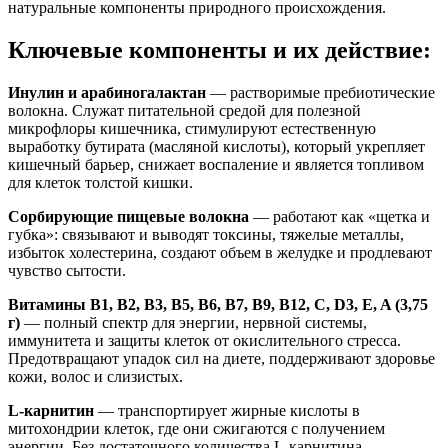
натуральные компоненты природного происхождения.
Ключевые компоненты и их действие:
Инулин и арабиногалактан
— растворимые пребиотические
волокна. Служат питательной средой для полезной
микрофлоры кишечника, стимулируют естественную
выработку бутирата (масляной кислоты), который укрепляет
кишечный барьер, снижает воспаление и является топливом
для клеток толстой кишки.
Сорбирующие пищевые волокна
— работают как «щетка и
губка»: связывают и выводят токсины, тяжелые металлы,
избыток холестерина, создают объем в желудке и продлевают
чувство сытости.
Витамины B1, B2, B3, B5, B6, B7, B9, B12, C, D3, E, A (3,75
г)
— полный спектр для энергии, нервной системы,
иммунитета и защиты клеток от окислительного стресса.
Предотвращают упадок сил на диете, поддерживают здоровье
кожи, волос и слизистых.
L-карнитин
— транспортирует жирные кислоты в
митохондрии клеток, где они сжигаются с получением
энергии. Без достаточного количества L-карнитина