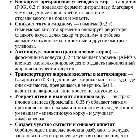
Блокирует превращение углеводов в жир
— гарциния
(ГФК, 0,3 г) подавляет фермент цитратлиазу, благодаря
чему съеденные каши, хлеб и сладости не
откладываются на боках и животе.
Снижает тягу к сладкому
— гимнема (0,2 г)
гимнемовая кислота временно блокирует рецепторы
сладкого вкуса, делая сахар «пресным» и отбивая
желание есть конфеты, пирожные и другие быстрые
углеводы.
Активирует липолиз (расщепление жиров)
—
форсколин из колеуса (0,2 г) повышает уровень цАМФ в
клетках, заставляя жировые депо отдавать накопленный
жир для получения энергии.
Транспортирует жирные кислоты в митохондрии
—
L-карнитин (0,3 г) доставляет жирные кислоты туда, где
они сжигаются, превращаясь в энергию. Без L-
карнитина жиросжигание просто не запускается.
Убирает отеки и выводит лишнюю воду
— экстракт
плодов ананаса (бромелайн, 0,35 г) обладает мягким
противовоспалительным и противоотечным действием,
уменьшает «апельсиновую корку» и улучшает
лимфодренаж.
Создает чувство сытости и снижает аппетит
—
сорбирующие пищевые волокна разбухают в желудке,
заполняя объем и продлевая чувство насыщения, что