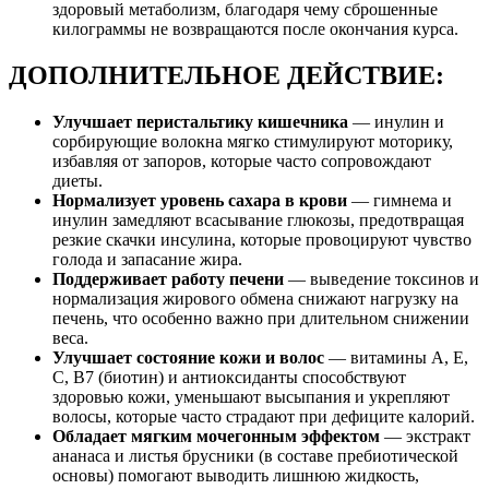
здоровый метаболизм, благодаря чему сброшенные
килограммы не возвращаются после окончания курса.
ДОПОЛНИТЕЛЬНОЕ ДЕЙСТВИЕ:
Улучшает перистальтику кишечника
— инулин и
сорбирующие волокна мягко стимулируют моторику,
избавляя от запоров, которые часто сопровождают
диеты.
Нормализует уровень сахара в крови
— гимнема и
инулин замедляют всасывание глюкозы, предотвращая
резкие скачки инсулина, которые провоцируют чувство
голода и запасание жира.
Поддерживает работу печени
— выведение токсинов и
нормализация жирового обмена снижают нагрузку на
печень, что особенно важно при длительном снижении
веса.
Улучшает состояние кожи и волос
— витамины A, E,
C, B7 (биотин) и антиоксиданты способствуют
здоровью кожи, уменьшают высыпания и укрепляют
волосы, которые часто страдают при дефиците калорий.
Обладает мягким мочегонным эффектом
— экстракт
ананаса и листья брусники (в составе пребиотической
основы) помогают выводить лишнюю жидкость,