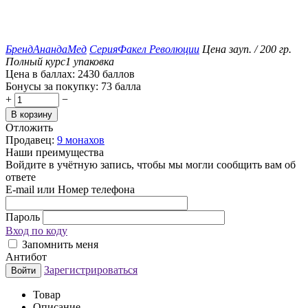
Бренд
АнандаМед
Серия
Факел Революции
Цена за
уп. / 200 гр.
Полный курс
1 упаковка
Цена в баллах:
2430 баллов
Бонусы за покупку:
73 балла
+
−
В корзину
Отложить
Продавец:
9 монахов
Наши преимущества
Войдите в учётную запись, чтобы мы могли сообщить вам об
ответе
E-mail или Номер телефона
Пароль
Вход по коду
Запомнить меня
Антибот
Зарегистрироваться
Войти
Товар
Описание