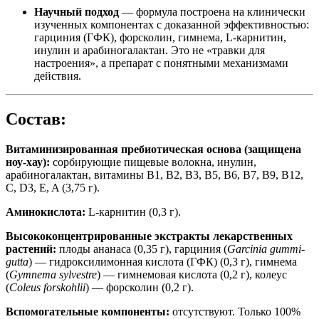
Научный подход
— формула построена на клинически
изученных компонентах с доказанной эффективностью:
гарциния (ГФК), форсколин, гимнема, L-карнитин,
инулин и арабиногалактан. Это не «травки для
настроения», а препарат с понятными механизмами
действия.
Состав:
Витаминизированная пребиотическая основа (защищена
ноу-хау):
сорбирующие пищевые волокна, инулин,
арабиногалактан, витамины B1, B2, B3, B5, B6, B7, B9, B12,
C, D3, E, A (3,75 г).
Аминокислота:
L-карнитин (0,3 г).
Высококонцентрированные экстракты лекарственных
растений:
плоды ананаса (0,35 г), гарциния (
Garcinia gummi-
gutta
) — гидроксилимонная кислота (ГФК) (0,3 г), гимнема
(
Gymnema sylvestre
) — гимнемовая кислота (0,2 г), колеус
(
Coleus forskohlii
) — форсколин (0,2 г).
Вспомогательные компоненты:
отсутствуют. Только 100%