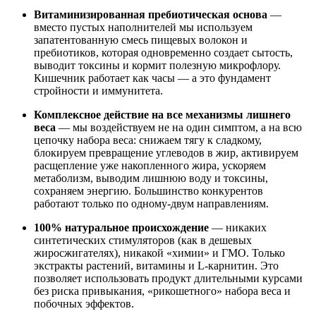
Витаминизированная пребиотическая основа
—
вместо пустых наполнителей мы используем
запатентованную смесь пищевых волокон и
пребиотиков, которая одновременно создает сытость,
выводит токсины и кормит полезную микрофлору.
Кишечник работает как часы — а это фундамент
стройности и иммунитета.
Комплексное действие на все механизмы лишнего
веса
— мы воздействуем не на один симптом, а на всю
цепочку набора веса: снижаем тягу к сладкому,
блокируем превращение углеводов в жир, активируем
расщепление уже накопленного жира, ускоряем
метаболизм, выводим лишнюю воду и токсины,
сохраняем энергию. Большинство конкурентов
работают только по одному-двум направлениям.
100% натуральное происхождение
— никаких
синтетических стимуляторов (как в дешевых
жиросжигателях), никакой «химии» и ГМО. Только
экстракты растений, витамины и L-карнитин. Это
позволяет использовать продукт длительными курсами
без риска привыкания, «рикошетного» набора веса и
побочных эффектов.