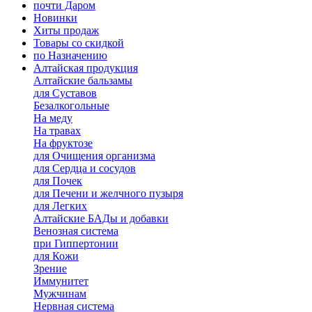
почти Даром
Новинки
Хиты продаж
Товары со скидкой
по Назначению
Алтайская продукция
Алтайские бальзамы
для Суставов
Безалкогольные
На меду
На травах
На фруктозе
для Очищения организма
для Сердца и сосудов
для Почек
для Печени и желчного пузыря
для Легких
Алтайские БАДы и добавки
Венозная система
при Гиппертонии
для Кожи
Зрение
Иммунитет
Мужчинам
Нервная система