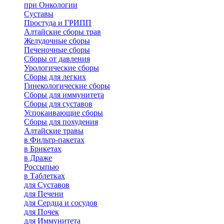
при Онкологии
Суставы
Простуда и ГРИПП
Алтайские сборы трав
Желудочные сборы
Печеночные сборы
Сборы от давления
Урологические сборы
Сборы для легких
Гинекологические сборы
Сборы для иммунитета
Сборы для суставов
Успокаивающие сборы
Сборы для похудения
Алтайские травы
в Фильтр-пакетах
в Брикетах
в Драже
Россыпью
в Таблетках
для Cуставов
для Печени
для Сердца и сосудов
для Почек
для Иммунитета