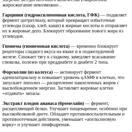
жиросжигание невозможно .
Гарциния (гидроксилимонная кислота, ГФК)
— подавляет
фермент цитратлиазу, который превращает избыточные
углеводы (сахар, хлеб, каши) в жирные кислоты и отправляет
их в жировые депо. Блокирует образование нового жира из
углеводов.
Гимнема (гимнемовая кислота)
— временно блокирует
рецепторы сладкого вкуса на языке и в поджелудочной
железе. Снижает тягу к сладкому, замедляет всасывание
глюкозы, полезен при преддиабете и диабете 2 типа.
Форсколин (из колеуса)
— активирует фермент
аденилатциклазу и повышает уровень цАМФ в клетках, что
запускает липолиз — расщепление накопленных жиров с
высвобождением энергии. Заставляет жировые клетки
«отдавать» запасы.
Экстракт плодов ананаса (бромелайн)
— фермент,
расщепляющий белки. Улучшает пищеварение, особенно при
высокобелковой диете. Обладает противовоспалительным и
противоотечным действием, уменьшает «апельсиновую
корку» и улучшает лимфодренаж.