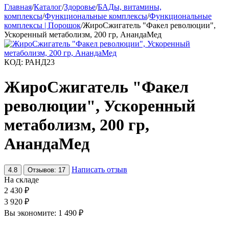
Главная
/
Каталог
/
Здоровье
/
БАДы, витамины,
комплексы
/
Функциональные комплексы
/
Функциональные
комплексы | Порошок
/
ЖироСжигатель "Факел революции",
Ускоренный метаболизм, 200 гр, АнандаМед
КОД:
РАНД23
ЖироСжигатель "Факел
революции", Ускоренный
метаболизм, 200 гр,
АнандаМед
Написать отзыв
4.8
Отзывов: 17
На складе
2 430
₽
3 920
₽
Вы экономите:
1 490
₽