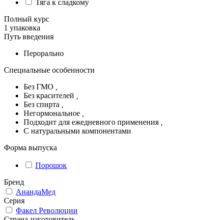
Тяга к сладкому
Полный курс
1 упаковка
Путь введения
Перорально
Специальные особенности
Без ГМО
,
Без красителей
,
Без спирта
,
Негормональное
,
Подходит для ежедневного применения
,
С натуральными компонентами
Форма выпуска
Порошок
Бренд
АнандаМед
Серия
Факел Революции
Страна-изготовитель