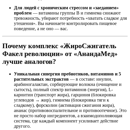
Для людей с хроническим стрессом и «заеданием»
проблем
— витамины группы B и гимнема снижают
тревожность, убирают потребность «хватать сладкое для
утешения». Вы начинаете контролировать пищевое
поведение, а не оно — вас.
Почему комплекс «ЖироСжигатель
Факел революции» от «АнандаМед»
лучше аналогов?
Уникальная синергия пребиотиков, витаминов и 5
растительных экстрактов
— в составе: инулин,
арабиногалактан, сорбирующие волокна (очищение и
сытость), полный спектр витаминов (энергия), L-
карнитин (транспорт жира), гарциния (блокировка
углеводов → жир), гимнема (блокировка тяги к
сладкому), форсколин (активация сжигания жира),
ананас (противовоспалительное и противоотечное). Это
не просто набор ингредиентов, а взаимодополняющая
система, где каждый компонент усиливает действие
другого.