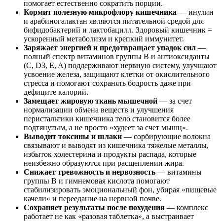
помогает естественно сократить порции.
Кормит полезную микрофлору кишечника
— инулин
и арабиногалактан являются питательной средой для
бифидобактерий и лактобацилл. Здоровый кишечник =
ускоренный метаболизм и крепкий иммунитет.
Заряжает энергией и предотвращает упадок сил
—
полный спектр витаминов группы B и антиоксиданты
(C, D3, E, A) поддерживают нервную систему, улучшают
усвоение железа, защищают клетки от окислительного
стресса и помогают сохранять бодрость даже при
дефиците калорий.
Замещает жировую ткань мышечной
— за счет
нормализации обмена веществ и улучшения
перистальтики кишечника тело становится более
подтянутым, а не просто «худеет за счет мышц».
Выводит токсины и шлаки
— сорбирующие волокна
связывают и выводят из кишечника тяжелые металлы,
избыток холестерина и продукты распада, которые
неизбежно образуются при расщеплении жира.
Снижает тревожность и нервозность
— витамины
группы B и гимнемовая кислота помогают
стабилизировать эмоциональный фон, убирая «пищевые
качели» и переедание на нервной почве.
Сохраняет результаты после похудения
— комплекс
работает не как «разовая таблетка», а выстраивает