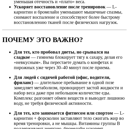
уменьшая отечность и «плато» веса.
Ускоряет восстановление после тренировок
— L-
карнитин и бромелайн уменьшают мышечные спазмы,
снимают воспаление и способствуют более быстрому
восстановлению тканей после физических нагрузок.
ПОЧЕМУ ЭТО ВАЖНО?
Для тех, кто пробовал диеты, но срывался на
сладкое
— гимнема блокирует тягу к сахару, делая его
«невкусным». Вы перестаете думать о конфетах и
пирожных уже через 30–40 минут после приема.
Для людей с сидячей работой (офис, водители,
фриланс)
— длительное пребывание в одной позе
замедляет метаболизм, провоцирует застой жидкости и
набор веса даже при небольшом количестве еды.
Комплекс разгоняет обмен веществ и выводит лишнюю
воду, не требуя физической активности.
Для тех, кто занимается фитнесом или спортом
— L-
карнитин + форсколин заставляют тело сжигать жир во
время тренировки, а не мышцы. Витамины группы B
поддерживают энергию, бромелайн ускоряет