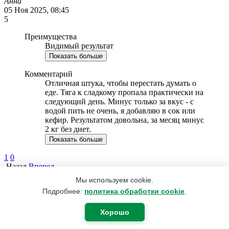
Анна
05 Ноя 2025, 08:45
5
Преимущества
Видимый результат
Показать больше
Комментарий
Отличная штука, чтобы перестать думать о
еде. Тяга к сладкому пропала практически на
следующий день. Минус только за вкус - с
водой пить не очень, я добавляю в сок или
кефир. Результатом довольна, за месяц минус
2 кг без диет.
Показать больше
1
0
Назад
Вперед
Мы используем cookie.
Оставить отзыв на этот товар
Подробнее:
политика обработки cookie
.
Поделитесь мнением с другими покупателями
Хорошо
Написать отзыв