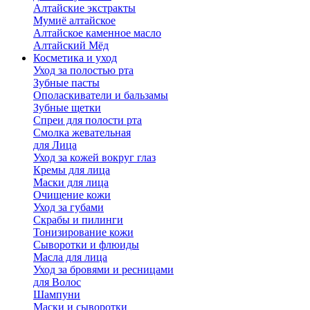
Алтайские экстракты
Мумиё алтайское
Алтайское каменное масло
Алтайский Мёд
Косметика и уход
Уход за полостью рта
Зубные пасты
Ополаскиватели и бальзамы
Зубные щетки
Спреи для полости рта
Смолка жевательная
для Лица
Уход за кожей вокруг глаз
Кремы для лица
Маски для лица
Очищение кожи
Уход за губами
Скрабы и пилинги
Тонизирование кожи
Сыворотки и флюиды
Масла для лица
Уход за бровями и ресницами
для Волос
Шампуни
Маски и сыворотки