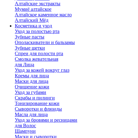
Алтайские экстракты
Мумиё алтайское
Алтайское каменное масло
Алтайский Мёд
Косметика и уход
Уход за полостью рта
Зубные пасты
Ополаскиватели и бальзамы
Зубные щетки
Спреи для полости рта
Смолка жевательная
для Лица
Уход за кожей вокруг глаз
Кремы для лица
Маски для лица
Очищение кожи
Уход за губами
Скрабы и пилинги
Тонизирование кожи
Сыворотки и флюиды
Масла для лица
Уход за бровями и ресницами
для Волос
Шампуни
Маски и сыворотки