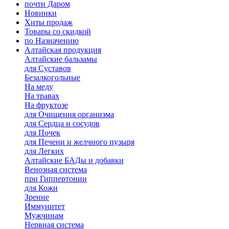
почти Даром
Новинки
Хиты продаж
Товары со скидкой
по Назначению
Алтайская продукция
Алтайские бальзамы
для Суставов
Безалкогольные
На меду
На травах
На фруктозе
для Очищения организма
для Сердца и сосудов
для Почек
для Печени и желчного пузыря
для Легких
Алтайские БАДы и добавки
Венозная система
при Гиппертонии
для Кожи
Зрение
Иммунитет
Мужчинам
Нервная система