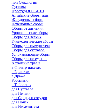
при Онкологии
Суставы
Простуда и ГРИПП
Алтайские сборы трав
Желудочные сборы
Печеночные сборы
Сборы от давления
Урологические сборы
Сборы для легких
Гинекологические сборы
Сборы для иммунитета
Сборы для суставов
Успокаивающие сборы
Сборы для похудения
Алтайские травы
в Фильтр-пакетах
в Брикетах
в Драже
Россыпью
в Таблетках
для Cуставов
для Печени
для Сердца и сосудов
для Почек
для Иммунитета