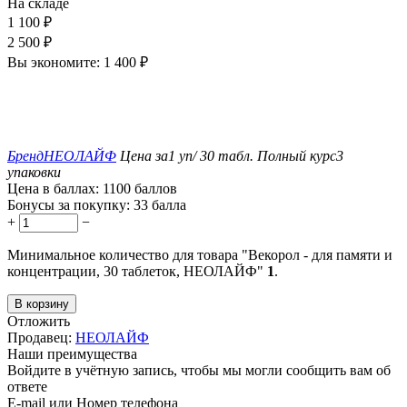
На складе
1 100
₽
2 500
₽
Вы экономите:
1 400
₽
Бренд
НЕОЛАЙФ
Цена за
1 уп/ 30 табл.
Полный курс
3
упаковки
Цена в баллах:
1100 баллов
Бонусы за покупку:
33 балла
+
−
Минимальное количество для товара "Векорол - для памяти и
концентрации, 30 таблеток, НЕОЛАЙФ"
1
.
В корзину
Отложить
Продавец:
НЕОЛАЙФ
Наши преимущества
Войдите в учётную запись, чтобы мы могли сообщить вам об
ответе
E-mail или Номер телефона