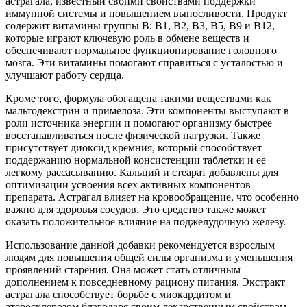
астрагала, известный своими свойствами поддержки
иммунной системы и повышением выносливости. Продукт
содержит витамины группы B: В1, В2, В3, В5, В9 и В12,
которые играют ключевую роль в обмене веществ и
обеспечивают нормальное функционирование головного
мозга. Эти витамины помогают справиться с усталостью и
улучшают работу сердца.
Кроме того, формула обогащена такими веществами как
мальтодекстрин и примелоза. Эти компоненты выступают в
роли источника энергии и помогают организму быстрее
восстанавливаться после физической нагрузки. Также
присутствует диоксид кремния, который способствует
поддержанию нормальной консистенции таблетки и ее
легкому рассасыванию. Кальций и стеарат добавлены для
оптимизации усвоения всех активных компонентов
препарата. Астрагал влияет на кровообращение, что особенно
важно для здоровья сосудов. Это средство также может
оказать положительное влияние на поджелудочную железу.
Использование данной добавки рекомендуется взрослым
людям для повышения общей силы организма и уменьшения
проявлений старения. Она может стать отличным
дополнением к повседневному рациону питания. Экстракт
астрагала способствует борьбе с миокардитом и
атеросклерозом благодаря своим лекарственным свойствам.