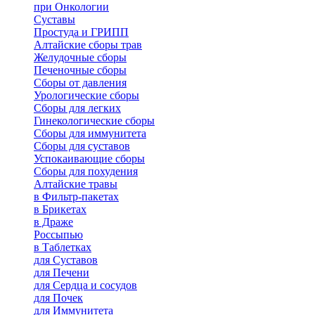
при Онкологии
Суставы
Простуда и ГРИПП
Алтайские сборы трав
Желудочные сборы
Печеночные сборы
Сборы от давления
Урологические сборы
Сборы для легких
Гинекологические сборы
Сборы для иммунитета
Сборы для суставов
Успокаивающие сборы
Сборы для похудения
Алтайские травы
в Фильтр-пакетах
в Брикетах
в Драже
Россыпью
в Таблетках
для Cуставов
для Печени
для Сердца и сосудов
для Почек
для Иммунитета