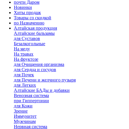
почти Даром
Новинки
Хиты продаж
Товары со скидкой
по Назначению
Алтайская продукция
Алтайские бальзамы
для Суставов
Безалкогольные
На меду
На травах
На фруктозе
для Очищения организма
для Сердца и сосудов
для Почек
для Печени и желчного пузыря
для Легких
Алтайские БАДы и добавки
Венозная система
при Гиппертонии
для Кожи
Зрение
Иммунитет
Мужчинам
Нервная система