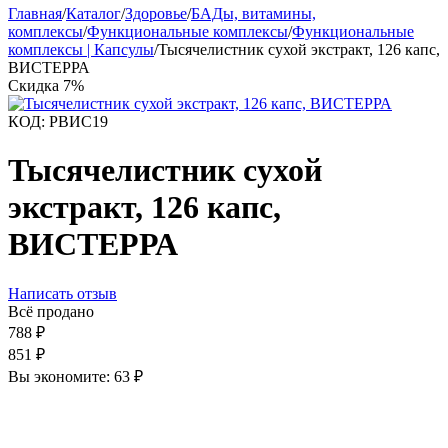
Главная
/
Каталог
/
Здоровье
/
БАДы, витамины,
комплексы
/
Функциональные комплексы
/
Функциональные
комплексы | Капсулы
/
Тысячелистник сухой экстракт, 126 капс,
ВИСТЕРРА
Скидка
7%
КОД:
РВИС19
Тысячелистник сухой
экстракт, 126 капс,
ВИСТЕРРА
Написать отзыв
Всё продано
788
₽
851
₽
Вы экономите:
63
₽