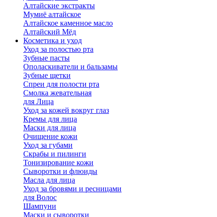
Алтайские экстракты
Мумиё алтайское
Алтайское каменное масло
Алтайский Мёд
Косметика и уход
Уход за полостью рта
Зубные пасты
Ополаскиватели и бальзамы
Зубные щетки
Спреи для полости рта
Смолка жевательная
для Лица
Уход за кожей вокруг глаз
Кремы для лица
Маски для лица
Очищение кожи
Уход за губами
Скрабы и пилинги
Тонизирование кожи
Сыворотки и флюиды
Масла для лица
Уход за бровями и ресницами
для Волос
Шампуни
Маски и сыворотки