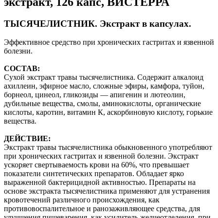
экстракт, 126 капс, ВИСТЕРРА
ТЫСЯЧЕЛИСТНИК. Экстракт в капсулах.
Эффективное средство при хронических гастритах и язвенной
болезни.
СОСТАВ:
Сухой экстракт травы тысячелистника. Содержит алкалоид
ахиллеин, эфирное масло, сложные эфиры, камфора, туйон,
борнеол, цинеол, гликозиды — апигенин и лютеолин,
дубильные вещества, смолы, аминокислоты, органические
кислоты, каротин, витамин К, аскорбиновую кислоту, горькие
вещества.
ДЕЙСТВИЕ:
Экстракт травы тысячелистника обыкновенного употребляют
при хронических гастритах и язвенной болезни. Экстракт
ускоряет свертываемость крови на 60%, что превышает
показатели синтетических препаратов. Обладает ярко
выраженной бактерицидной активностью. Препараты на
основе экстракта тысячелистника применяют для устранения
кровотечений различного происхождения, как
противовоспалительное и ранозаживляющее средства, для
улучшения пищеварения, как усилитель желчеотделения, при