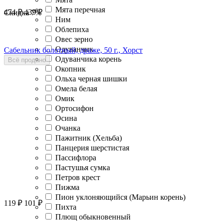
Мята перечная
474
₽
439
₽
Скидка
7%
Ним
Облепиха
Овес зерно
Одуванчик
Сабельник болотный, драже, 50 г., Хорст
Одуванчика корень
Всё продано
Окопник
Ольха черная шишки
Омела белая
Омик
Ортосифон
Осина
Очанка
Пажитник (Хельба)
Панцерия шерстистая
Пассифлора
Пастушья сумка
Петров крест
Пижма
Пион уклоняющийся (Марьин корень)
119
₽
101
₽
Пихта
Плющ обыкновенный