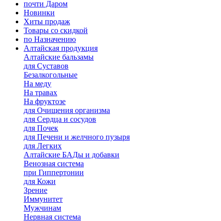
почти Даром
Новинки
Хиты продаж
Товары со скидкой
по Назначению
Алтайская продукция
Алтайские бальзамы
для Суставов
Безалкогольные
На меду
На травах
На фруктозе
для Очищения организма
для Сердца и сосудов
для Почек
для Печени и желчного пузыря
для Легких
Алтайские БАДы и добавки
Венозная система
при Гиппертонии
для Кожи
Зрение
Иммунитет
Мужчинам
Нервная система