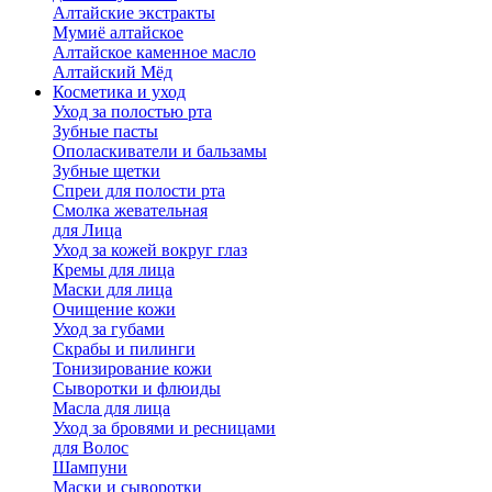
Алтайские экстракты
Мумиё алтайское
Алтайское каменное масло
Алтайский Мёд
Косметика и уход
Уход за полостью рта
Зубные пасты
Ополаскиватели и бальзамы
Зубные щетки
Спреи для полости рта
Смолка жевательная
для Лица
Уход за кожей вокруг глаз
Кремы для лица
Маски для лица
Очищение кожи
Уход за губами
Скрабы и пилинги
Тонизирование кожи
Сыворотки и флюиды
Масла для лица
Уход за бровями и ресницами
для Волос
Шампуни
Маски и сыворотки