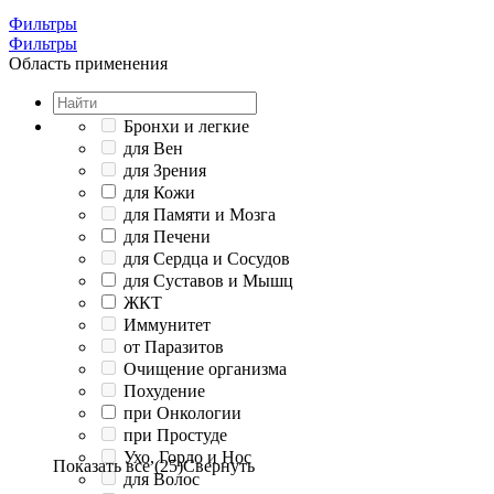
Фильтры
Фильтры
Область применения
Бронхи и легкие
для Вен
для Зрения
для Кожи
для Памяти и Мозга
для Печени
для Сердца и Сосудов
для Суставов и Мышц
ЖКТ
Иммунитет
от Паразитов
Очищение организма
Похудение
при Онкологии
при Простуде
Ухо, Горло и Нос
Показать все (25)
Свернуть
для Волос