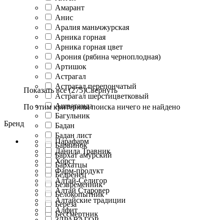
Амарант
Анис
Аралия маньчжурская
Арника горная
Арника горная цвет
Арония (рябина черноплодная)
Артишок
Астрагал
Астрагал перепончатый
Показать все (275)
Свернуть
Астрагал шерстицветковый
Ашваганда
По этим критериям поиска ничего не найдено
Багульник
Бренд
Бадан
Бадан лист
Парафарм
Барвинок
Данила Травник
Бархат амурский
Хорст
Бархатцы
Фарм-продукт
Бедренец
Алтай-Селигор
Безвременник
Алтай Старовер
Белокопытник
Алтайские традиции
Береза
Алфит
Бессмертник
ЗДРАВАГОР