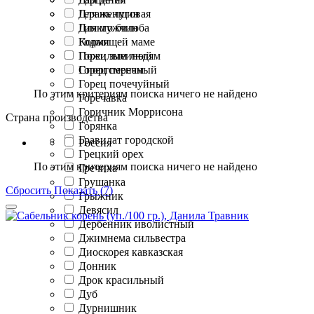
Герань луговая
Для женщин
Гинкго билоба
Для мужчин
Годжи
Кормящей маме
Горец змеиный
Пожилым людям
Горец перечный
Спортсменам
Горец почечуйный
По этим критериям поиска ничего не найдено
Горечавка
Горичник Моррисона
Страна производства
Горянка
Гравилат городской
Россия
Грецкий орех
По этим критериям поиска ничего не найдено
Гречиха
Грушанка
Сбросить
Показать (7)
Грыжник
Девясил
Дербенник иволистный
Джимнема сильвестра
Диоскорея кавказская
Донник
Дрок красильный
Дуб
Дурнишник