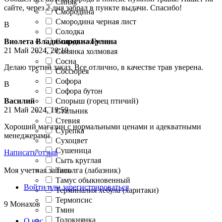
Синяк
сайте, через 2 дня забрал в пункте выдачи. Спасибо!
Смородина
Смородина черная лист
В
Солодка
Солодки корень
Виолета Владимировна Гулина
21 Май 2024, 20:10
Солянка холмовая
Сосна
Делаю третий заказ. Все отлично, в качестве трав уверена.
Соссюрея
Софора
В
Софора бутон
Спорыш (горец птичий)
Василий
21 Май 2024, 19:59
Стальник
Стевия
Хороший магазин с нормальными ценами и адекватными
Сурепка
менеджерами
Сухоцвет
Сушеница
Написать отзыв
Сыть круглая
Таволга (лабазник)
Моя учетная запись
Тамус обыкновенный
Войти или зарегистрироваться
Терминалия хебула (харитаки)
Термопсис
9 Монахов
Тмин
Толокнянка
О нас