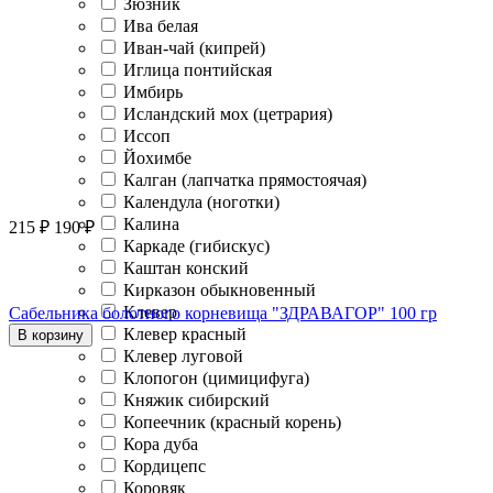
Зюзник
Ива белая
Иван-чай (кипрей)
Иглица понтийская
Имбирь
Исландский мох (цетрария)
Иссоп
Йохимбе
Калган (лапчатка прямостоячая)
Календула (ноготки)
Калина
215
₽
190
₽
Каркаде (гибискус)
Каштан конский
Кирказон обыкновенный
Клевер
Сабельника болотного корневища "ЗДРАВАГОР" 100 гр
Клевер красный
В корзину
Клевер луговой
Клопогон (цимицифуга)
Княжик сибирский
Копеечник (красный корень)
Кора дуба
Кордицепс
Коровяк