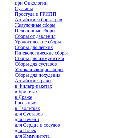
при Онкологии
Суставы
Простуда и ГРИПП
Алтайские сборы трав
Желудочные сборы
Печеночные сборы
Сборы от давления
Урологические сборы
Сборы для легких
Гинекологические сборы
Сборы для иммунитета
Сборы для суставов
Успокаивающие сборы
Сборы для похудения
Алтайские травы
в Фильтр-пакетах
в Брикетах
в Драже
Россыпью
в Таблетках
для Cуставов
для Печени
для Сердца и сосудов
для Почек
для Иммунитета