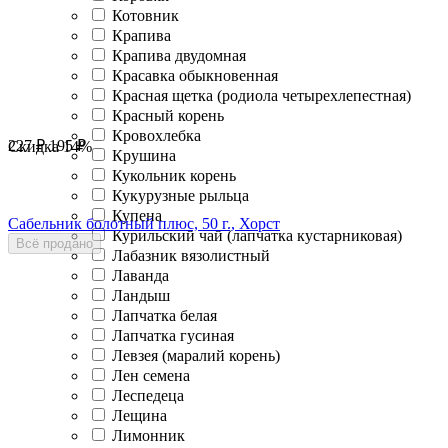
Котовник
Крапива
Крапива двудомная
Красавка обыкновенная
Красная щетка (родиола четырехлепестная)
Красный корень
Кровохлебка
227
₽
195
₽
Скидка
14%
Крушина
Кукольник корень
Кукурузные рыльца
Купена
Сабельник болотный плюс, 50 г., Хорст
Курильский чай (лапчатка кустарниковая)
Всё продано
Лабазник вязолистный
Лаванда
Ландыш
Лапчатка белая
Лапчатка гусиная
Левзея (маралий корень)
Лен семена
Леспедеца
Лещина
Лимонник