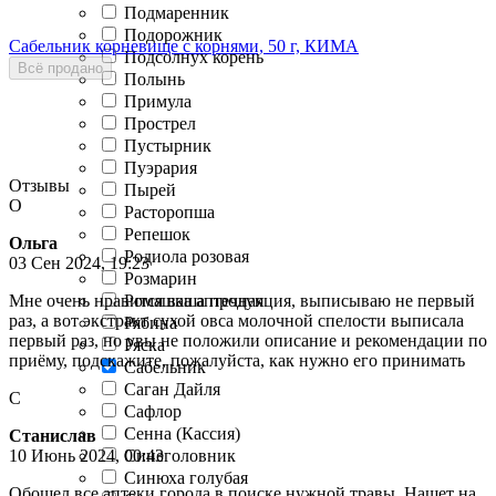
Подмаренник
Подорожник
Сабельник корневище с корнями, 50 г, КИМА
Подсолнух корень
Всё продано
Полынь
Примула
Прострел
Пустырник
Пуэрария
Отзывы
Пырей
О
Расторопша
Репешок
Ольга
Родиола розовая
03 Сен 2024, 19:23
Розмарин
Ромашка аптечная
Мне очень нравится ваша продукция, выписываю не первый
раз, а вот экстракт сухой овса молочной спелости выписала
Рябина
первый раз, но увы не положили описание и рекомендации по
Ряска
приёму, подскажите, пожалуйста, как нужно его принимать
Сабельник
Саган Дайля
С
Сафлор
Сенна (Кассия)
Станислав
Синеголовник
10 Июнь 2024, 00:43
Синюха голубая
Обошел все аптеки города в поиске нужной травы. Нашет на