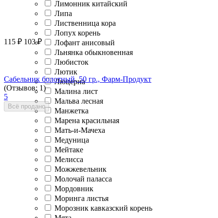
Лимонник китайский
Липа
Лиственница кора
Лопух корень
115
₽
103
₽
Лофант анисовый
Льнянка обыкновенная
Любисток
Лютик
Сабельник болотный, 50 гр., Фарм-Продукт
Люцерна
(Отзывов: 1)
Малина лист
5
Мальва лесная
Всё продано
Манжетка
Марена красильная
Мать-и-Мачеха
Медуница
Мейтаке
Мелисса
Можжевельник
Молочай паласса
Мордовник
Моринга листья
Морозник кавказский корень
Мята