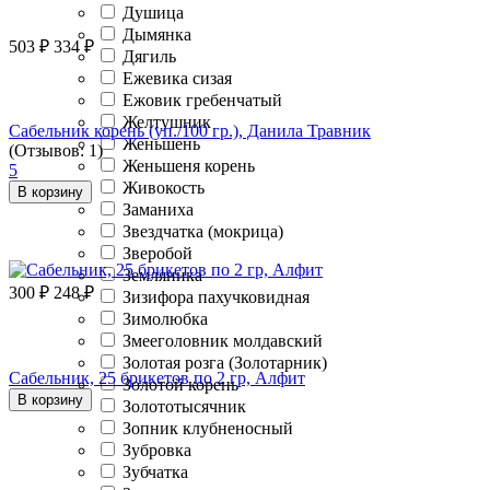
Душица
Дымянка
503
₽
334
₽
Дягиль
Ежевика сизая
Ежовик гребенчатый
Желтушник
Сабельник корень (уп./100 гр.), Данила Травник
Женьшень
(Отзывов: 1)
Женьшеня корень
5
Живокость
В корзину
Заманиха
Звездчатка (мокрица)
Зверобой
Земляника
300
₽
248
₽
Зизифора пахучковидная
Зимолюбка
Змееголовник молдавский
Золотая розга (Золотарник)
Сабельник, 25 брикетов по 2 гр, Алфит
Золотой корень
В корзину
Золототысячник
Зопник клубненосный
Зубровка
Зубчатка