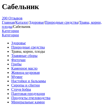
Сабельник
200 Отзывов
Главная
/
Каталог
/
Здоровье
/
Природные средства
/
Травы, корни,
плоды
/
Сабельник
Категории
Категории
Здоровье
Природные средства
Травы, корни, плоды
Травяные сборы
Фиточаи
Грибы
Каменное масло
Живица кедровая
Мумие
Настойки и бальзамы
Сиропы и сбитни
Струя бобра
Пантовая продукция
Продукты пчеловодства
Минеральные камни