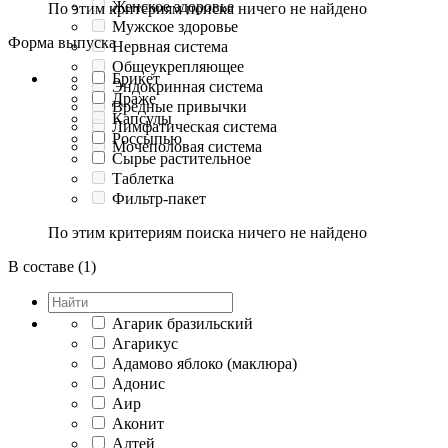
Женское здоровье
По этим критериям поиска ничего не найдено
Мужское здоровье
Форма выпуска
Нервная система
Общеукрепляющее
Брикет
Эндокринная система
Драже
Вредные привычки
Капсулы
Лимфатическая система
Россыпью
Мочеполовая система
Сырье растительное
Таблетка
Фильтр-пакет
По этим критериям поиска ничего не найдено
В составе (1)
Агарик бразильский
Агарикус
Адамово яблоко (маклюра)
Адонис
Аир
Аконит
Алтей