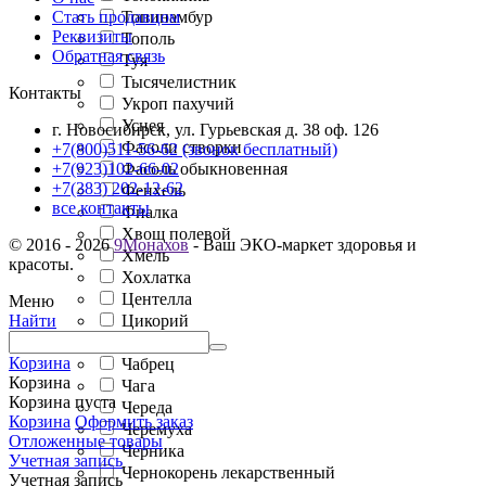
Топинамбур
Стать продавцом
Реквизиты
Тополь
Обратная связь
Туя
Тысячелистник
Контакты
Укроп пахучий
Уснея
г. Новосибирск, ул. Гурьевская д. 38 оф. 126
Фасоли створки
+7(800)511-56-62 (звонок бесплатный)
Фасоль обыкновенная
+7(923)102-66-02
+7(383) 202-12-62
Фенхель
все контакты
Фиалка
Хвощ полевой
© 2016 - 2026
9Монахов
- Ваш ЭКО-маркет здоровья и
Хмель
красоты.
Хохлатка
Центелла
Меню
Цикорий
Найти
Цистус
Корзина
Чабрец
Корзина
Чага
Корзина пуста
Череда
Корзина
Оформить заказ
Черемуха
Отложенные товары
Черника
Учетная запись
Чернокорень лекарственный
Учетная запись