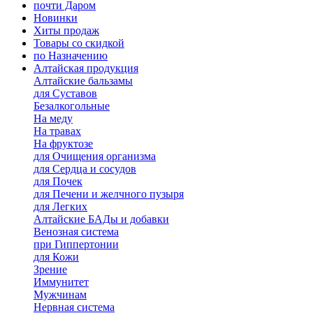
почти Даром
Новинки
Хиты продаж
Товары со скидкой
по Назначению
Алтайская продукция
Алтайские бальзамы
для Суставов
Безалкогольные
На меду
На травах
На фруктозе
для Очищения организма
для Сердца и сосудов
для Почек
для Печени и желчного пузыря
для Легких
Алтайские БАДы и добавки
Венозная система
при Гиппертонии
для Кожи
Зрение
Иммунитет
Мужчинам
Нервная система