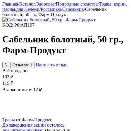
Главная
/
Каталог
/
Здоровье
/
Природные средства
/
Травы, корни,
плоды
/
для Печени
/
Россыпью
/
Сабельник
/
Сабельник
болотный, 50 гр., Фарм-Продукт
КОД:
РФАП107
Сабельник болотный, 50 гр.,
Фарм-Продукт
Написать отзыв
5
Отзывов: 1
Всё продано
103
₽
115
₽
Вы экономите:
12
₽
Травы от Фарм-Продукт
До завершения акции осталось:
Бренд
Фарм-продукт
Цена за
50 гр.