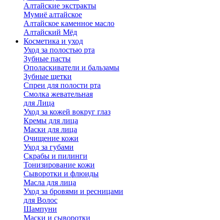
Алтайские экстракты
Мумиё алтайское
Алтайское каменное масло
Алтайский Мёд
Косметика и уход
Уход за полостью рта
Зубные пасты
Ополаскиватели и бальзамы
Зубные щетки
Спреи для полости рта
Смолка жевательная
для Лица
Уход за кожей вокруг глаз
Кремы для лица
Маски для лица
Очищение кожи
Уход за губами
Скрабы и пилинги
Тонизирование кожи
Сыворотки и флюиды
Масла для лица
Уход за бровями и ресницами
для Волос
Шампуни
Маски и сыворотки