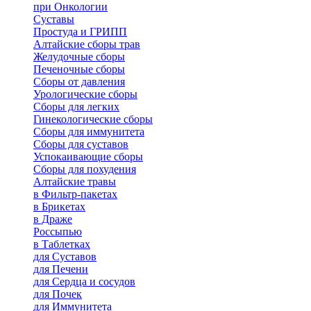
при Онкологии
Суставы
Простуда и ГРИПП
Алтайские сборы трав
Желудочные сборы
Печеночные сборы
Сборы от давления
Урологические сборы
Сборы для легких
Гинекологические сборы
Сборы для иммунитета
Сборы для суставов
Успокаивающие сборы
Сборы для похудения
Алтайские травы
в Фильтр-пакетах
в Брикетах
в Драже
Россыпью
в Таблетках
для Cуставов
для Печени
для Сердца и сосудов
для Почек
для Иммунитета