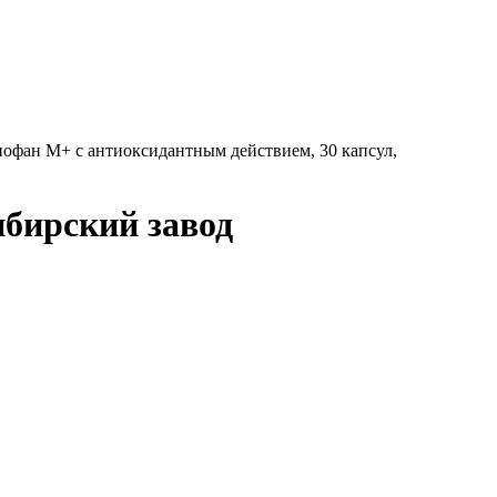
офан М+ с антиоксидантным действием, 30 капсул,
ибирский завод