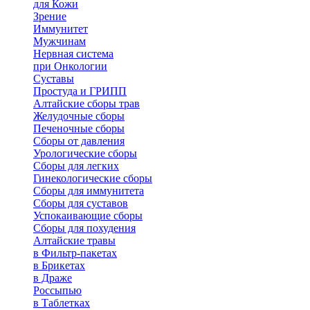
для Кожи
Зрение
Иммунитет
Мужчинам
Нервная система
при Онкологии
Суставы
Простуда и ГРИПП
Алтайские сборы трав
Желудочные сборы
Печеночные сборы
Сборы от давления
Урологические сборы
Сборы для легких
Гинекологические сборы
Сборы для иммунитета
Сборы для суставов
Успокаивающие сборы
Сборы для похудения
Алтайские травы
в Фильтр-пакетах
в Брикетах
в Драже
Россыпью
в Таблетках