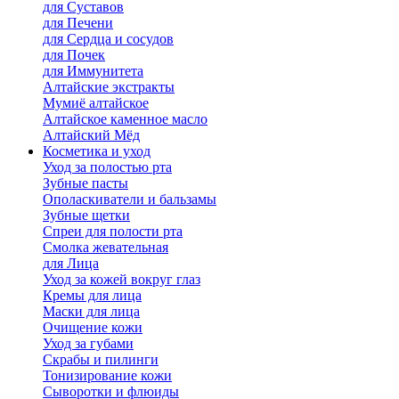
для Cуставов
для Печени
для Сердца и сосудов
для Почек
для Иммунитета
Алтайские экстракты
Мумиё алтайское
Алтайское каменное масло
Алтайский Мёд
Косметика и уход
Уход за полостью рта
Зубные пасты
Ополаскиватели и бальзамы
Зубные щетки
Спреи для полости рта
Смолка жевательная
для Лица
Уход за кожей вокруг глаз
Кремы для лица
Маски для лица
Очищение кожи
Уход за губами
Скрабы и пилинги
Тонизирование кожи
Сыворотки и флюиды