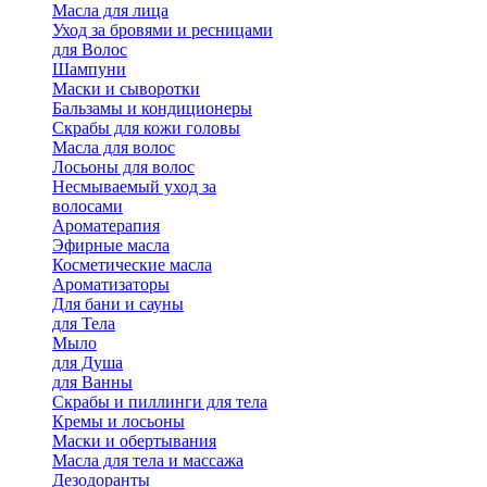
Масла для лица
Уход за бровями и ресницами
для Волос
Шампуни
Маски и сыворотки
Бальзамы и кондиционеры
Скрабы для кожи головы
Масла для волос
Лосьоны для волос
Несмываемый уход за
волосами
Ароматерапия
Эфирные масла
Косметические масла
Ароматизаторы
Для бани и сауны
для Тела
Мыло
для Душа
для Ванны
Скрабы и пиллинги для тела
Кремы и лосьоны
Маски и обертывания
Масла для тела и массажа
Дезодоранты