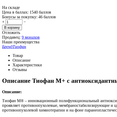
На складе
Цена в баллах:
1540 баллов
Бонусы за покупку:
46 баллов
+
−
В корзину
Отложить
Продавец:
9 монахов
Наши преимущества
Бренд
Тиофан
Товар
Описание
Характеристики
Отзывы
Описание
Тиофан М+ с антиоксидантны
Описание:
Тиофан М® – инновационный полифункциональный антиоксидан
проявляет противоопухолевые, мембраностабилизирующие и ци
противоопухолевой химиотерапии и на фоне паранеопластичес