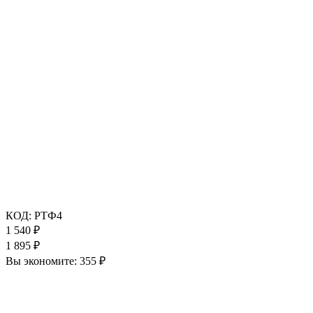
КОД:
РТФ4
1 540
₽
1 895
₽
Вы экономите:
355
₽