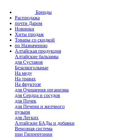
Бренды
Распродажа
почти Даром
Новинки
Хиты продаж
Товары со скидкой
по Назначению
Алтайская продукция
Алтайские бальзамы
для Суставов
Безалкогольные
На меду
На травах
На фруктозе
для Очищения организма
для Сердца и сосудов
для Почек
для Печени и желчного
пузыря
для Легких
Алтайские БАДы и добавки
Венозная система
при Гиппертонии