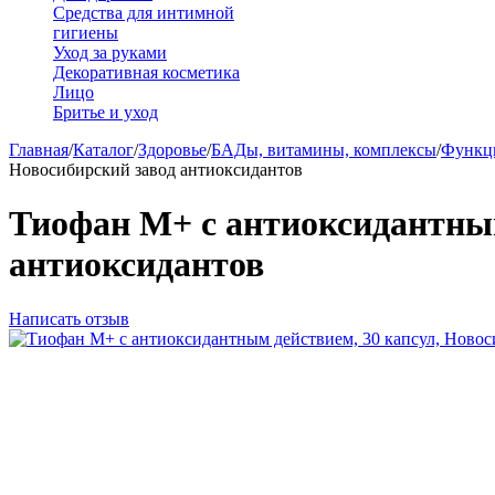
Средства для интимной
гигиены
Уход за руками
Декоративная косметика
Лицо
Бритье и уход
Главная
/
Каталог
/
Здоровье
/
БАДы, витамины, комплексы
/
Функц
Новосибирский завод антиоксидантов
Тиофан М+ с антиоксидантным
антиоксидантов
Написать отзыв