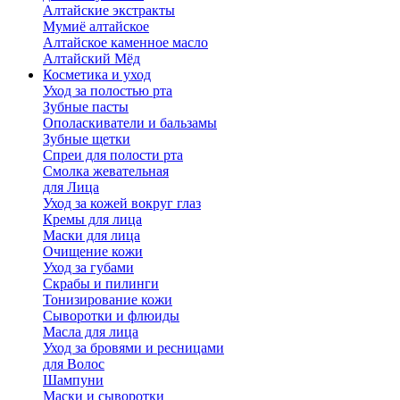
Алтайские экстракты
Мумиё алтайское
Алтайское каменное масло
Алтайский Мёд
Косметика и уход
Уход за полостью рта
Зубные пасты
Ополаскиватели и бальзамы
Зубные щетки
Спреи для полости рта
Смолка жевательная
для Лица
Уход за кожей вокруг глаз
Кремы для лица
Маски для лица
Очищение кожи
Уход за губами
Скрабы и пилинги
Тонизирование кожи
Сыворотки и флюиды
Масла для лица
Уход за бровями и ресницами
для Волос
Шампуни
Маски и сыворотки