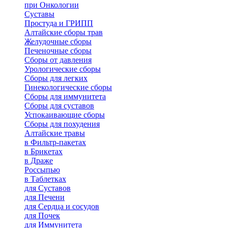
при Онкологии
Суставы
Простуда и ГРИПП
Алтайские сборы трав
Желудочные сборы
Печеночные сборы
Сборы от давления
Урологические сборы
Сборы для легких
Гинекологические сборы
Сборы для иммунитета
Сборы для суставов
Успокаивающие сборы
Сборы для похудения
Алтайские травы
в Фильтр-пакетах
в Брикетах
в Драже
Россыпью
в Таблетках
для Cуставов
для Печени
для Сердца и сосудов
для Почек
для Иммунитета