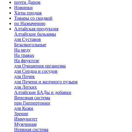
почти Даром
Новинки
Хиты продаж
Товары со скидкой
по Назначению
Алтайская продукция
Алтайские бальзамы
для Суставов
Безалкогольные
На меду
На травах
На фруктозе
для Очищения организма
для Сердца и сосудов
для Почек
для Печени и желчного пузыря
для Легких
Алтайские БАДы и добавки
Венозная система
при Гиппертонии
для Кожи
Зрение
Иммунитет
Мужчинам
Нервная система