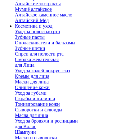
Алтайские экстракты
Мумиё алтайское
Алтайское каменное масло
Алтайский Мёд
Косметика и уход
Уход за полостью рта
Зубные пасты
Ополаскиватели и бальзамы
Зубные щетки
Спреи для полости рта
Смолка жевательная
для Лица
Уход за кожей вокруг глаз
Кремы для лица
Маски для лица
Очищение кожи
Уход за губами
Скрабы и пилинги
Тонизирование кожи
Сыворотки и флюиды
Масла для лица
Уход за бровями и ресницами
для Волос
Шампуни
Маски и сыворотки