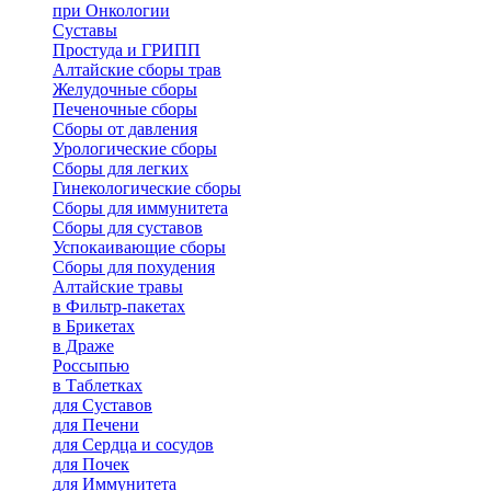
при Онкологии
Суставы
Простуда и ГРИПП
Алтайские сборы трав
Желудочные сборы
Печеночные сборы
Сборы от давления
Урологические сборы
Сборы для легких
Гинекологические сборы
Сборы для иммунитета
Сборы для суставов
Успокаивающие сборы
Сборы для похудения
Алтайские травы
в Фильтр-пакетах
в Брикетах
в Драже
Россыпью
в Таблетках
для Cуставов
для Печени
для Сердца и сосудов
для Почек
для Иммунитета