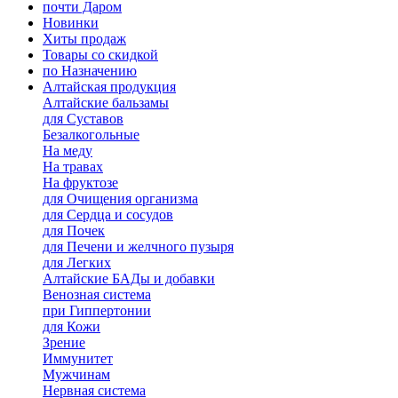
почти Даром
Новинки
Хиты продаж
Товары со скидкой
по Назначению
Алтайская продукция
Алтайские бальзамы
для Суставов
Безалкогольные
На меду
На травах
На фруктозе
для Очищения организма
для Сердца и сосудов
для Почек
для Печени и желчного пузыря
для Легких
Алтайские БАДы и добавки
Венозная система
при Гиппертонии
для Кожи
Зрение
Иммунитет
Мужчинам
Нервная система