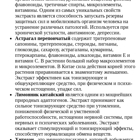
флавоноиды, третичные спирты, микроэлементы,
витамины. Одним из самых уникальных свойств
экстракта является способность запускать резервы
защитных сил и мобилизовать организм человека на
устранение различных патологий. Используется при
хронической усталости, авитаминозе, депрессии.
Астрагал перепончатый
содержит тритерпеновые
сапонины, тритерпеноиды, стероиды, лигнаны,
глюкозиды, сахарозу, астрагаланы, кумарины,
птерокарпаны, флавоноиды, алкалоиды, витамин Е и
витамин С. В растении большой набор макроэлементов
и микроэлементов. В Китае сила действия корней этого
растения приравнивается к знаменитому женьшеню.
Экстракт эффективен как тонизирующее и
общеукрепляющее средство, при физическом и психи­
ческом истощении, упадке сил.
Лимонник китайский
является одним из мощнейших
природных адаптогенов. Экстракт принимают как
сильное тонизирующее средство при утомлении,
пониженной физической и умственной
работоспособности, истощении нервной системы, при
нервных и психических заболеваниях. Экстракт
оказывает стимулирующий и тонизирующий эффекты,
способствует нормализации обмена веществ.
Хитозан
- это аминополисахарид, который добывается