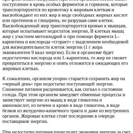
поступление в кровь особых ферментов и гормонов, которые
транспортируются по кровотоку к жировым клеткам и
высвобождают из них жир в виде свободных жирных кислот
или протеинов и глицерина, не разрушая сами клетки.
Высвобожденный жир транспортируется кровью к мышцам,
которые испытывают недостаток энергии, В клетках мышц
жир с участием митохондрий и при помощи фермента L-
карнитина и кислорода «сгорает» с выделением необходимой
для жизнедеятельности клеток энергии (1 г жира
эквивалентен 9 ккал энергии). Если в организме будет
недостаточно кислорода или L-карнитина, то жир не сможет
превратиться в энергию и опять отложится в ожидающих его
жировых клетках.
К сожалению, организм упорно старается сохранить жир на
«черный день» при недостатке поступающей энергии.
Снижение питания расценивается, как сигнал о состоянии
голода. При этом организм замедляет обменные процессы и
заимствует энергию из мышц в виде гликогена и
аминокислот, из печени и крови в виде гликогена, в виде
белков из желудочно-кишечного тракта и даже из внутренних
органов. Жировые клетки стоят последними в очереди
поставщи­ков энергии.
При недостатке питания происходит экономия энергии за счет