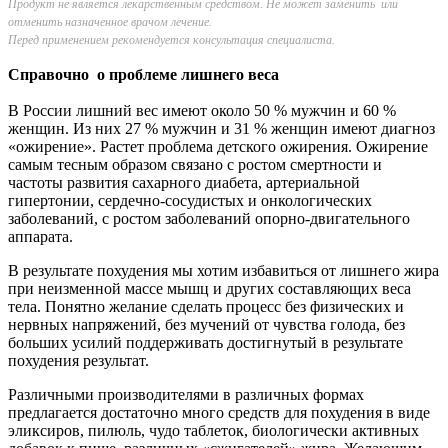
Продукт не является лекарственным средством. Не может заменить или
отменить назначенное врачом лечение.
Перед применением рекомендуется консультация специалиста.
Справочно о проблеме лишнего веса
В России лишний вес имеют около 50 % мужчин и 60 %
женщин. Из них 27 % мужчин и 31 % женщин имеют диагноз
«ожирение». Растет проблема детского ожирения. Ожирение
самым тесным образом связано с ростом смертности и
частоты развития сахарного диабета, артериальной
гипертонии, сердечно-­сосудистых и онкологических
заболеваний, с ростом заболеваний опорно­-двигательного
аппарата.
В результате похудения мы хотим избавиться от лишнего жира
при неизменной массе мышц и других составляющих веса
тела. Понятно желание сделать процесс без физических и
нервных напряжений, без мучений от чувства голода, без
больших усилий поддерживать достигнутый в результате
похудения результат.
Различными производителями в различных формах
предлагается доста­точно много средств для похудения в виде
эликсиров, пилюль, чудо таблеток, биологически активных