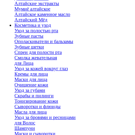
Алтайские экстракты
Мумиё алтайское
Алтайское каменное масло
Алтайский Мёд
Косметика и уход
Уход за полостью рта
Зубные пасты
Ополаскиватели и бальзамы
Зубные щетки
Спреи для полости рта
Смолка жевательная
для Лица
Уход за кожей вокруг глаз
Кремы для лица
Маски для лица
Очищение кожи
Уход за губами
Скрабы и пилинги
Тонизирование кожи
Сыворотки и флюиды
Масла для лица
Уход за бровями и ресницами
для Волос
Шампуни
Маски и сыворотки