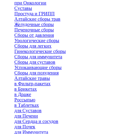
при Онкологии
Суставы
Простуда и ГРИПП
Алтайские сборы трав
Желудочные сборы
Печеночные сборы
Сборы от давления
Урологические сборы
Сборы для легких
Гинекологические сборы
Сборы для иммунитета
Сборы для суставов
Успокаивающие сборы
Сборы для похудения
Алтайские травы
в Фильтр-пакетах
в Брикетах
в Драже
Россыпью
в Таблетках
для Cуставов
для Печени
для Сердца и сосудов
для Почек
для Иммунитета