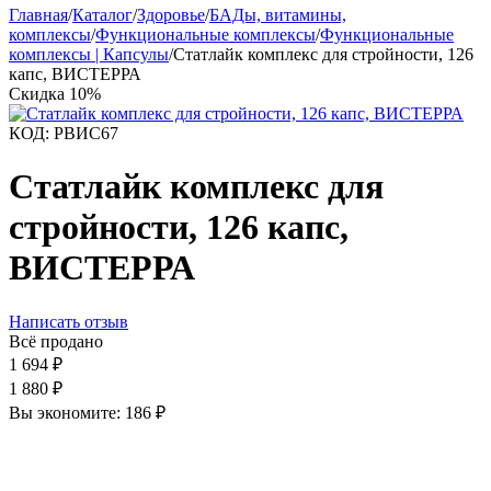
Главная
/
Каталог
/
Здоровье
/
БАДы, витамины,
комплексы
/
Функциональные комплексы
/
Функциональные
комплексы | Капсулы
/
Статлайк комплекс для стройности, 126
капс, ВИСТЕРРА
Скидка
10%
КОД:
РВИС67
Статлайк комплекс для
стройности, 126 капс,
ВИСТЕРРА
Написать отзыв
Всё продано
1 694
₽
1 880
₽
Вы экономите:
186
₽