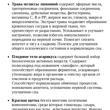
Трава мелиссы лимонной
содержит эфирные масла,
тритерпеновые соединения, фенольные соединения,
сапонины, дубильные вещества, фитостерины,
витамины С, В и РР; жирное масло, глюкозу, макро-и
микроэле­менты. Экстракт травы подавляет образование
кровеносных сосудов в жировой ткани, что
препятствует ее разрастанию. Успокаивает и улучшает
настроение, позволяя избегать импульсивного
переедания на нервной почве. Помогает снизить
аппетит и тягу к сладкому. Полезен для улучшения
общего психического состояния и нормализации сна.
Плодовое тело агарикуса
содержит большой набор
биологически активных веществ. Содержит
полисахарид под названием «ланофил», который
способствует образованию ферментов, ускоряющих
утилизацию жира в организме и очистку органов от
токсинов и продуктов распада.
Способствует нормализации обменных процессов,
понижению аппетита, успокоению нервной системы,
улучшению сна.
Красная щетка
богата многими полезными
компонентами, среди которых гликозиды, сахара,
органические кислоты, дубильные вещества, фенолы,