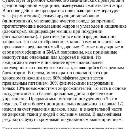
Существует огромное количество медицинских препаратов и
средств народной медицины, именуемых сжигателями жира.
В основе действия препаратов: повышающие температуру
тела (термогеники), стимулирующие метаболизм
(липотропики), угнетающие чувство голода (аноретики),
препятствующие всасыванию жиров и углеводов в кишечнике
(блокаторы), защищающие мышцы при похудении
(антикатаболики). Практически все они изрядно бьют по
здоровью. Польза от сброшенных килограммов значительно
превышает вред, наносимый здоровью. Самые популярные в
свое время эфедрин и БМАА запрещены, как признанные
недопустимо опасными для здоровья и жизни. Из
«жиросжигателей» в последнее время наибольшей
популярностью пользуется хитозан, являющийся безвредным
блокатором. В целом, многократно показано, что при
здоровом снижении веса 60% эффекта достигается
правильным питанием, 30% физическими нагрузками и
только 10% возможностями жиросжигателей. То есть в основе
похудения лежит сбалансированная диета и физические
упражнения. Предлагаемые методики похудения на 5 кг в
неделю, 7 кг и более принципиально возможны в первые 1-2
недели за счет удаления шлаков, воды, и значительной части
не жировой ткани у людей с большим весом. В дальнейшем
результаты будут скромными по указанным выше причинам.