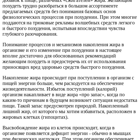
добавок к пище, различных «сжигателей» жира. Желающим
похудеть трудно разобраться в большом ассортименте
предлагае­мых средств без понимания базовых основ
физиологических процессов при похудении. При этом многие
поддаются на трюковые рекламы волшебных средств легкого
и быстрого похудения, испытывая впоследствии чувства
глубокого разочарования.
Понимание процессов и механизмов накопления жира в
организме и его изменение при похудении в настоящее
вполне достаточно для обоснованных рекомендаций
желающим похудеть и предостеречь их от использования
приносящих вред здоровью средств быстрого похудения.
Накопление жира происходит при поступлении в организм с
пищей энергии больше, чем расходуется на обеспечение
жизнедеятельности. Избыток поступлений (калорий)
организм накапливает в виде жира «про запас», когда по
каким-то причинам в будущем возникнет ситуация недостатка
пищи. Такой запас предусмотрен природой. Накопленный
лишний жир, от которого мы хотим избавиться, расположен в
жировых клетках (гипоцитах).
Высвобождение жира из клеток происходит, когда в
организме появляется дефицит энергии - обычно в мышцах
при физических нагрузках. При этом организм обеспечивает