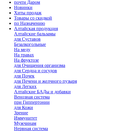
почти Даром
Новинки
Хиты продаж
Товары со скидкой
по Назначению
Алтайская продукция
Алтайские бальзамы
для Суставов
Безалкогольные
На меду
На травах
На фруктозе
для Очищения организма
для Сердца и сосудов
для Почек
для Печени и желчного пузыря
для Легких
Алтайские БАДы и добавки
Венозная система
при Гиппертонии
для Кожи
Зрение
Иммунитет
Мужчинам
Нервная система