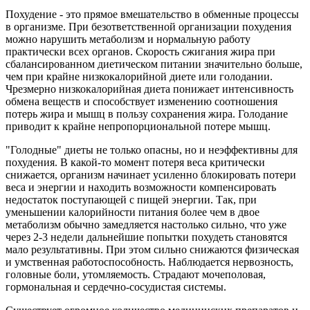
Похудение - это прямое вмешательство в обменные процессы
в организме. При безответственной организации похудения
можно нарушить метаболизм и нормальную работу
практически всех органов. Скорость сжигания жира при
сбалансированном диетическом питании значительно больше,
чем при крайне низкокалорийной диете или голодании.
Чрезмерно низкокалорийная диета понижает интенсивность
обмена веществ и способствует изменению соотношения
потерь жира и мышц в пользу сохранения жира. Голодание
приводит к крайне непропорциональной потере мышц.
"Голодные" диеты не только опасны, но и неэффективны для
похудения. В какой-то момент потеря веса критически
снижается, организм начинает усиленно блокировать потери
веса и энергии и находить возможности компенсировать
недостаток поступающей с пищей энергии. Так, при
уменьшении калорийности питания более чем в двое
метаболизм обычно замедляется настолько сильно, что уже
через 2-3 недели дальнейшие попытки похудеть становятся
мало результативны. При этом сильно снижаются физическая
и умственная работоспособность. Наблюдается нервозность,
головные боли, утомляемость. Страдают мочеполовая,
гормональная и сердечно-сосудистая системы.