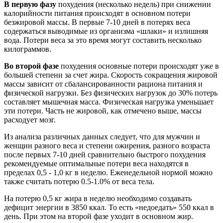
В первую фазу
похудения (несколько недель) при снижении
калорийности питания происходят в основном потери
безжировой массы. В первые 7-10 дней в потерях веса
содержаться выводимые из организма «шлаки» и излишняя
вода. Потери веса за это время могут составить несколько
килограммов.
Во второй фазе
похудения основные потери происходят уже в
большей степени за счет жира. Скорость сокращения жировой
массы зависит от сбалансированности рациона питания и
физической нагрузки. Без физических нагрузок до 30% потерь
составляет мышечная масса. Физическая нагрузка уменьшает
эти потери. Часть не жировой, как отмечено выше, массы
расходует мозг.
Из анализа различных данных следует, что для мужчин и
женщин разного веса и степени ожирения, разного возраста
после первых 7-10 дней сравнитель­но быстрого похудения
рекомендуемые оптимальные потери веса находятся в
пределах 0,5 - 1,0 кг в неделю. Еженедельной нормой можно
также считать потерю 0.5-1.0% от веса тела.
На потерю 0,5 кг жира в неделю необходимо создавать
дефицит энергии в 3850 ккал. То есть «недоедать» 550 ккал в
день. При этом на второй фазе уходит в основном жир.