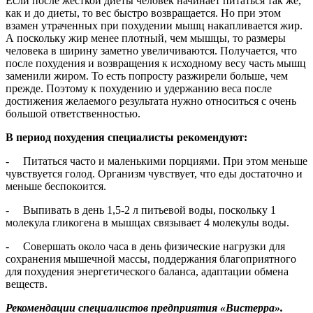
Если после жесткой диеты человек начинает питаться так же,
как и до диеты, то вес быстро возвращается. Но при этом
взамен утраченных при похудении мышц накапливается жир.
А поскольку жир менее плотный, чем мышцы, то размеры
человека в ширину заметно увеличиваются. Получается, что
после похудения и возвращения к исходному весу часть мышц
заменили жиром. То есть попросту разжирели больше, чем
прежде. Поэтому к похудению и удержанию веса после
достижения желаемого результата нужно относиться с очень
большой ответственностью.
В период похудения специалисты рекомендуют:
- Питаться часто и маленькими порциями. При этом меньше
чувствуется голод. Организм чувствует, что еды достаточно и
меньше беспокоится.
- Выпивать в день 1,5-2 л питьевой воды, поскольку 1
молекула гликогена в мышцах связывает 4 молекулы воды.
- Совершать около часа в день физические нагрузки для
сохранения мышечной массы, поддержания благоприятного
для похудения энергетического баланса, адаптации обмена
веществ.
Рекомендации специалистов предприятия «Вистерра».