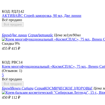
КОД:
РДЛ142
АКТИВАЙС Спрей-заморозка, 90 мл, Две линии
Всё продано
Всё продано
Бренд
Две линии
Серия
Активайс
Цена за
1уп/90мл
Скидка
9%
455
₽
415
₽
КОД:
РВС14
Крем многофункциональный «КосмоСПАС», 75 мл., Венец Си
(Отзывов: 1)
5
Всё продано
Всё продано
Бренд
Венец Сибири
Серия
КОСМИЧЕСКОЕ ЗДОРОВЬЕ
Цена з
450
₽
112
₽