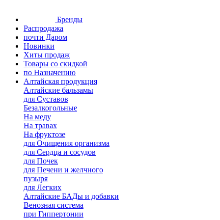
Бренды
Распродажа
почти Даром
Новинки
Хиты продаж
Товары со скидкой
по Назначению
Алтайская продукция
Алтайские бальзамы
для Суставов
Безалкогольные
На меду
На травах
На фруктозе
для Очищения организма
для Сердца и сосудов
для Почек
для Печени и желчного
пузыря
для Легких
Алтайские БАДы и добавки
Венозная система
при Гиппертонии