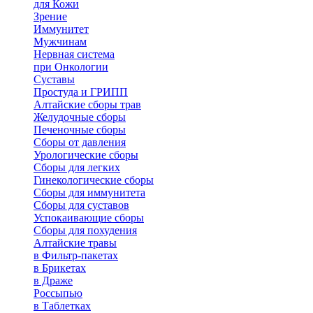
для Кожи
Зрение
Иммунитет
Мужчинам
Нервная система
при Онкологии
Суставы
Простуда и ГРИПП
Алтайские сборы трав
Желудочные сборы
Печеночные сборы
Сборы от давления
Урологические сборы
Сборы для легких
Гинекологические сборы
Сборы для иммунитета
Сборы для суставов
Успокаивающие сборы
Сборы для похудения
Алтайские травы
в Фильтр-пакетах
в Брикетах
в Драже
Россыпью
в Таблетках