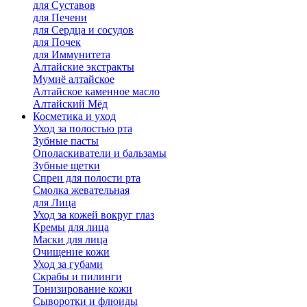
для Cуставов
для Печени
для Сердца и сосудов
для Почек
для Иммунитета
Алтайские экстракты
Мумиё алтайское
Алтайское каменное масло
Алтайский Мёд
Косметика и уход
Уход за полостью рта
Зубные пасты
Ополаскиватели и бальзамы
Зубные щетки
Спреи для полости рта
Смолка жевательная
для Лица
Уход за кожей вокруг глаз
Кремы для лица
Маски для лица
Очищение кожи
Уход за губами
Скрабы и пилинги
Тонизирование кожи
Сыворотки и флюиды