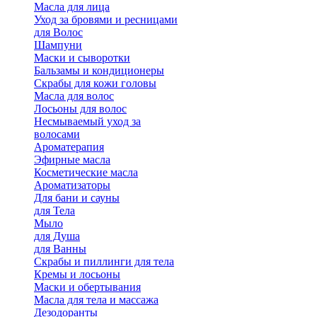
Масла для лица
Уход за бровями и ресницами
для Волос
Шампуни
Маски и сыворотки
Бальзамы и кондиционеры
Скрабы для кожи головы
Масла для волос
Лосьоны для волос
Несмываемый уход за
волосами
Ароматерапия
Эфирные масла
Косметические масла
Ароматизаторы
Для бани и сауны
для Тела
Мыло
для Душа
для Ванны
Скрабы и пиллинги для тела
Кремы и лосьоны
Маски и обертывания
Масла для тела и массажа
Дезодоранты