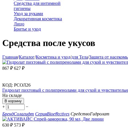
Средства для интимной
гигиены
Уход за руками
Декоративная косметика
Лицо
Бритье и уход
Средства после укусов
Главная
/
Каталог
/
Косметика и уход
/
для Тела
/
Защита от насеком
867
₽
627
₽
КОД:
РСОЛ26
Гидролат пихтовый с полипренолами для сухой и чувствительной
На складе
В корзину
+
−
Бренд
Солагифт
Серия
Bioeffectives
Средство
Гидролат
630
₽
573
₽