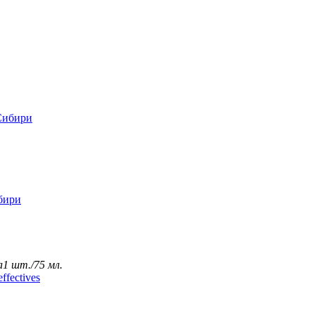
бири
а
1 шт./75 мл.