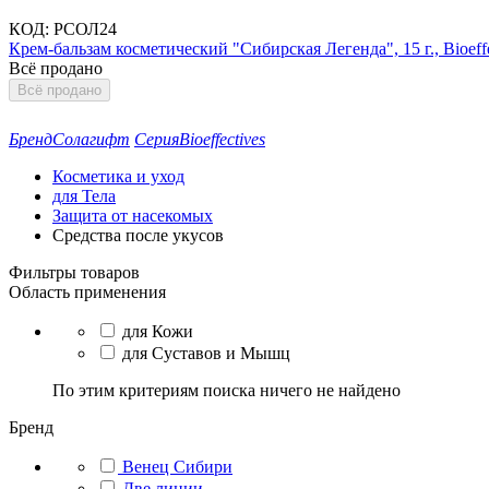
КОД:
РСОЛ24
Крем-бальзам косметический "Сибирская Легенда", 15 г., Bioeffe
Всё продано
Всё продано
Бренд
Солагифт
Серия
Bioeffectives
Косметика и уход
для Тела
Защита от насекомых
Средства после укусов
Фильтры товаров
Область применения
для Кожи
для Суставов и Мышц
По этим критериям поиска ничего не найдено
Бренд
Венец Сибири
Две линии