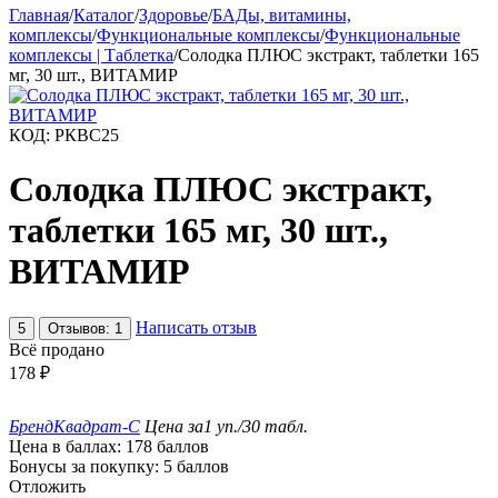
Главная
/
Каталог
/
Здоровье
/
БАДы, витамины,
комплексы
/
Функциональные комплексы
/
Функциональные
комплексы | Таблетка
/
Солодка ПЛЮС экстракт, таблетки 165
мг, 30 шт., ВИТАМИР
КОД:
РКВС25
Солодка ПЛЮС экстракт,
таблетки 165 мг, 30 шт.,
ВИТАМИР
Написать отзыв
5
Отзывов: 1
Всё продано
178
₽
Бренд
Квадрат-С
Цена за
1 уп./30 табл.
Цена в баллах:
178 баллов
Бонусы за покупку:
5 баллов
Отложить