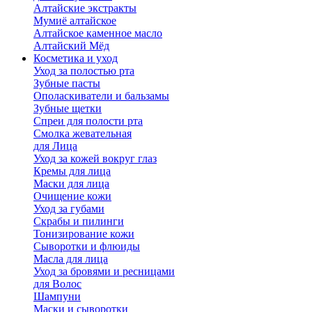
Алтайские экстракты
Мумиё алтайское
Алтайское каменное масло
Алтайский Мёд
Косметика и уход
Уход за полостью рта
Зубные пасты
Ополаскиватели и бальзамы
Зубные щетки
Спреи для полости рта
Смолка жевательная
для Лица
Уход за кожей вокруг глаз
Кремы для лица
Маски для лица
Очищение кожи
Уход за губами
Скрабы и пилинги
Тонизирование кожи
Сыворотки и флюиды
Масла для лица
Уход за бровями и ресницами
для Волос
Шампуни
Маски и сыворотки