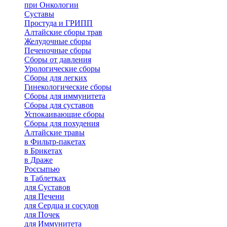
при Онкологии
Суставы
Простуда и ГРИПП
Алтайские сборы трав
Желудочные сборы
Печеночные сборы
Сборы от давления
Урологические сборы
Сборы для легких
Гинекологические сборы
Сборы для иммунитета
Сборы для суставов
Успокаивающие сборы
Сборы для похудения
Алтайские травы
в Фильтр-пакетах
в Брикетах
в Драже
Россыпью
в Таблетках
для Cуставов
для Печени
для Сердца и сосудов
для Почек
для Иммунитета