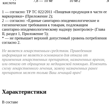
7,8 — 10 мг
10 мг2
3
кислота
1 — согласно: ТР ТС 022/2011 «Пищевая продукция в части ее
маркировки» (Приложение 2);
2 — согласно: «Единые санитарно-эпидемиологические и
гигиенические требования к товарам, подлежащим
санитарно-эпидемиологическому надзору (контролю)» (Глава
II, раздел 1, Приложение 5);
* — не превышает верхний допустимый уровень потребления
согласно 2.
Не является лекарственным средством. Приведенная
информация не является основанием для отказа от
применения лекарственных препаратов, назначенных врачом,
или отказа от обращения за медицинской помощью. Изменить
схему лекарственного лечения, замену назначенных ранее
препаратов может только Ваш лечащий врач!
Характеристики
В составе