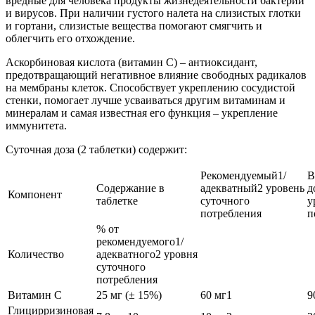
вредные для человека продукты жизнедеятельности бактерий
и вирусов. При наличии густого налета на слизистых глотки
и гортани, слизистые вещества помогают смягчить и
облегчить его отхождение.
Аскорбиновая кислота (витамин С) – антиоксидант,
предотвращающий негативное влияние свободных радикалов
на мембраны клеток. Способствует укреплению сосудистой
стенки, помогает лучше усваиваться другим витаминам и
минералам и самая известная его функция – укрепление
иммунитета.
Суточная доза (2 таблетки) содержит:
Рекомендуемый1/
В
Содержание в
адекватный2 уровень
д
Компонент
таблетке
суточного
у
потребления
п
% от
рекомендуемого1/
Количество
адекватного2 уровня
суточного
потребления
Витамин С
25 мг (± 15%)
60 мг1
9
Глицирризиновая