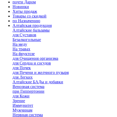
почти Даром
Новинки
Хиты продаж
Товары со скидкой
по Назначению
Алтайская продукция
Алтайские бальзамы
для Суставов
Безалкогольные
На меду
На травах
На фруктозе
для Очищения организма
для Сердца и сосудов
для Почек
для Печени и желчного пузыря
для Легких
Алтайские БАДы и добавки
Венозная система
при Гиппертонии
для Кожи
Зрение
Иммунитет
Мужчинам
Нервная система