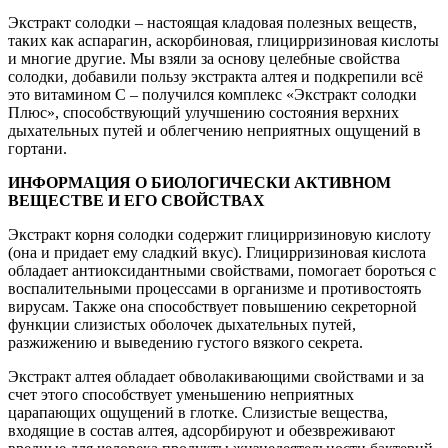
Экстракт солодки – настоящая кладовая полезных веществ,
таких как аспарагин, аскорбиновая, глицирризиновая кислоты
и многие другие. Мы взяли за основу целебные свойства
солодки, добавили пользу экстракта алтея и подкрепили всё
это витамином С – получился комплекс «Экстракт солодки
Плюс», способствующий улучшению состояния верхних
дыхательных путей и облегчению неприятных ощущений в
гортани.
ИНФОРМАЦИЯ О БИОЛОГИЧЕСКИ АКТИВНОМ
ВЕЩЕСТВЕ И ЕГО СВОЙСТВАХ
Экстракт корня солодки содержит глицирризиновую кислоту
(она и придает ему сладкий вкус). Глицирризиновая кислота
обладает антиоксидантными свойствами, помогает бороться с
воспалительными процессами в организме и противостоять
вирусам. Также она способствует повышению секреторной
функции слизистых оболочек дыхательных путей,
разжижению и выведению густого вязкого секрета.
Экстракт алтея обладает обволакивающими свойствами и за
счет этого способствует уменьшению неприятных
царапающих ощущений в глотке. Слизистые вещества,
входящие в состав алтея, адсорбируют и обезвреживают