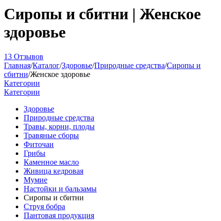
Сиропы и сбитни | Женское
здоровье
13 Отзывов
Главная
/
Каталог
/
Здоровье
/
Природные средства
/
Сиропы и
сбитни
/
Женское здоровье
Категории
Категории
Здоровье
Природные средства
Травы, корни, плоды
Травяные сборы
Фиточаи
Грибы
Каменное масло
Живица кедровая
Мумие
Настойки и бальзамы
Сиропы и сбитни
Струя бобра
Пантовая продукция