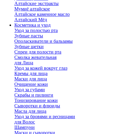
Алтайские экстракты
Мумиё алтайское
Алтайское каменное масло
Алтайский Мёд
Косметика и уход
Уход за полостью рта
Зубные пасты
Ополаскиватели и бальзамы
Зубные щетки
Спреи для полости рта
Смолка жевательная
для Лица
Уход за кожей вокруг глаз
Кремы для лица
Маски для лица
Очищение кожи
Уход за губами
Скрабы и пилинги
Тонизирование кожи
Сыворотки и флюиды
Масла для лица
Уход за бровями и ресницами
для Волос
Шампуни
Маски и сыворотки