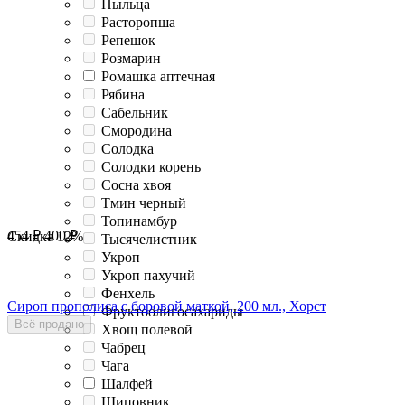
Пыльца
Расторопша
Репешок
Розмарин
Ромашка аптечная
Рябина
Сабельник
Смородина
Солодка
Солодки корень
Сосна хвоя
Тмин черный
Топинамбур
454
₽
400
₽
Скидка
12%
Тысячелистник
Укроп
Укроп пахучий
Фенхель
Сироп прополиса с боровой маткой, 200 мл., Хорст
Фруктоолигосахариды
Всё продано
Хвощ полевой
Чабрец
Чага
Шалфей
Шиповник