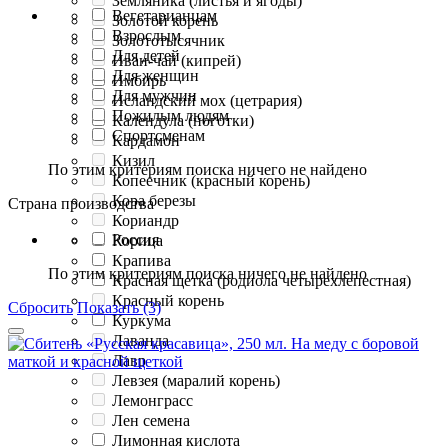
Земляника (листья и ягоды)
Вегетарианцам
Золотой корень
Взрослым
Золототысячник
Для детей
Иван-чай (кипрей)
Для женщин
Имбирь
Для мужчин
Исландский мох (цетрария)
Пожилым людям
Календула (ноготки)
Спортсменам
Кардамон
Кизил
По этим критериям поиска ничего не найдено
Копеечник (красный корень)
Кора березы
Страна производства
Кориандр
Россия
Корица
Крапива
По этим критериям поиска ничего не найдено
Красная щетка (родиола четырехлепестная)
Красный корень
Сбросить
Показать (3)
Куркума
Лаванда
Лавр
Левзея (маралий корень)
Лемонграсс
Лен семена
Лимонная кислота