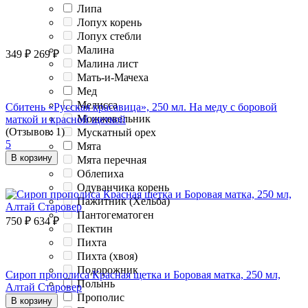
Липа
Лопух корень
Лопух стебли
Малина
349
₽
269
₽
Малина лист
Мать-и-Мачеха
Мед
Мелисса
Сбитень «Русская красавица», 250 мл. На меду с боровой
Можжевельник
маткой и красной щеткой
(Отзывов: 1)
Мускатный орех
5
Мята
В корзину
Мята перечная
Облепиха
Одуванчика корень
Пажитник (Хельба)
Пантогематоген
750
₽
634
₽
Пектин
Пихта
Пихта (хвоя)
Подорожник
Сироп прополиса Красная щетка и Боровая матка, 250 мл,
Полынь
Алтай Старовер
Прополис
В корзину