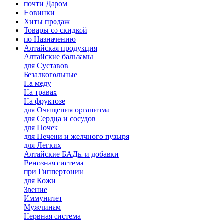
почти Даром
Новинки
Хиты продаж
Товары со скидкой
по Назначению
Алтайская продукция
Алтайские бальзамы
для Суставов
Безалкогольные
На меду
На травах
На фруктозе
для Очищения организма
для Сердца и сосудов
для Почек
для Печени и желчного пузыря
для Легких
Алтайские БАДы и добавки
Венозная система
при Гиппертонии
для Кожи
Зрение
Иммунитет
Мужчинам
Нервная система