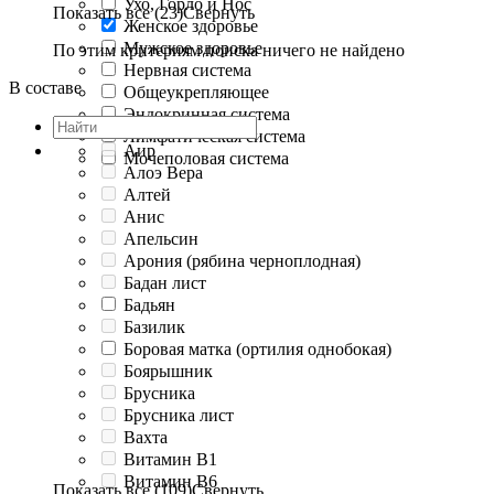
Ухо, Горло и Нос
Показать все (23)
Свернуть
Женское здоровье
Мужское здоровье
По этим критериям поиска ничего не найдено
Нервная система
В составе
Общеукрепляющее
Эндокринная система
Лимфатическая система
Аир
Мочеполовая система
Алоэ Вера
Алтей
Анис
Апельсин
Арония (рябина черноплодная)
Бадан лист
Бадьян
Базилик
Боровая матка (ортилия однобокая)
Боярышник
Брусника
Брусника лист
Вахта
Витамин B1
Витамин B6
Показать все (109)
Свернуть