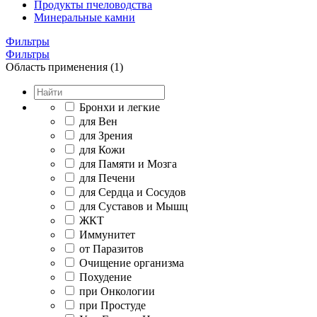
Продукты пчеловодства
Минеральные камни
Фильтры
Фильтры
Область применения (1)
Бронхи и легкие
для Вен
для Зрения
для Кожи
для Памяти и Мозга
для Печени
для Сердца и Сосудов
для Суставов и Мышц
ЖКТ
Иммунитет
от Паразитов
Очищение организма
Похудение
при Онкологии
при Простуде