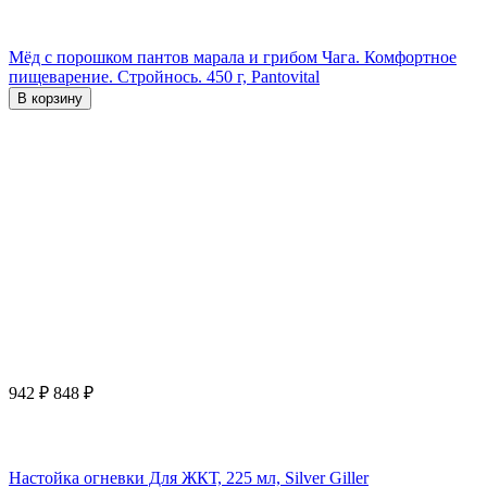
Мёд с порошком пантов марала и грибом Чага. Комфортное
пищеварение. Стройнось. 450 г, Pantovital
В корзину
942
₽
848
₽
Настойка огневки Для ЖКТ, 225 мл, Silver Giller