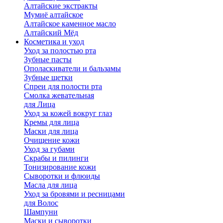
Алтайские экстракты
Мумиё алтайское
Алтайское каменное масло
Алтайский Мёд
Косметика и уход
Уход за полостью рта
Зубные пасты
Ополаскиватели и бальзамы
Зубные щетки
Спреи для полости рта
Смолка жевательная
для Лица
Уход за кожей вокруг глаз
Кремы для лица
Маски для лица
Очищение кожи
Уход за губами
Скрабы и пилинги
Тонизирование кожи
Сыворотки и флюиды
Масла для лица
Уход за бровями и ресницами
для Волос
Шампуни
Маски и сыворотки