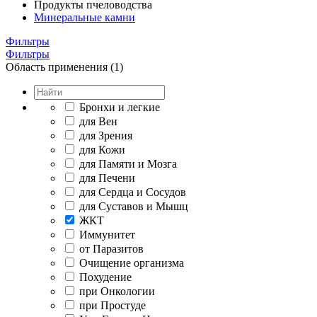
Продукты пчеловодства
Минеральные камни
Фильтры
Фильтры
Область применения (1)
Бронхи и легкие
для Вен
для Зрения
для Кожи
для Памяти и Мозга
для Печени
для Сердца и Сосудов
для Суставов и Мышц
ЖКТ
Иммунитет
от Паразитов
Очищение организма
Похудение
при Онкологии
при Простуде