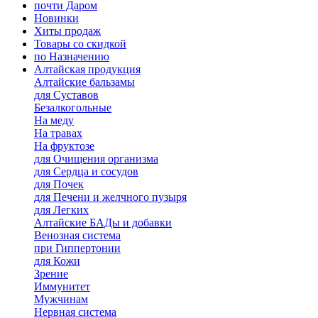
почти Даром
Новинки
Хиты продаж
Товары со скидкой
по Назначению
Алтайская продукция
Алтайские бальзамы
для Суставов
Безалкогольные
На меду
На травах
На фруктозе
для Очищения организма
для Сердца и сосудов
для Почек
для Печени и желчного пузыря
для Легких
Алтайские БАДы и добавки
Венозная система
при Гиппертонии
для Кожи
Зрение
Иммунитет
Мужчинам
Нервная система