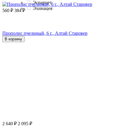
Эспарцет
Эхинацея
560
₽
384
₽
Прополис пчелиный, 6 г., Алтай Старовер
В корзину
2 640
₽
2 095
₽