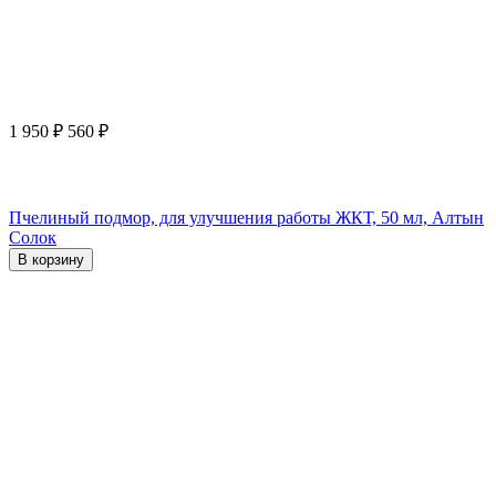
1 950
₽
560
₽
Пчелиный подмор, для улучшения работы ЖКТ, 50 мл, Алтын
Солок
В корзину