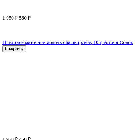
1 950
₽
560
₽
Пчелиное маточное молочко Башкирское, 10 г, Алтын Солок
В корзину
1 950
₽
450
₽