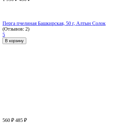
Перга пчелиная Башкирская, 50 г, Алтын Солок
(Отзывов: 2)
5
В корзину
560
₽
485
₽