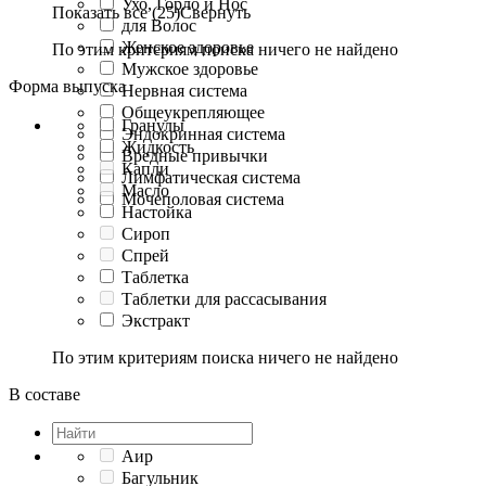
Ухо, Горло и Нос
Показать все (25)
Свернуть
для Волос
Женское здоровье
По этим критериям поиска ничего не найдено
Мужское здоровье
Форма выпуска
Нервная система
Общеукрепляющее
Гранулы
Эндокринная система
Жидкость
Вредные привычки
Капли
Лимфатическая система
Масло
Мочеполовая система
Настойка
Сироп
Спрей
Таблетка
Таблетки для рассасывания
Экстракт
По этим критериям поиска ничего не найдено
В составе
Аир
Багульник