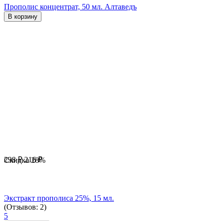
Прополис концентрат, 50 мл. Алтаведъ
В корзину
298
₽
216
₽
Скидка
28%
Экстракт прополиса 25%, 15 мл.
(Отзывов: 2)
5