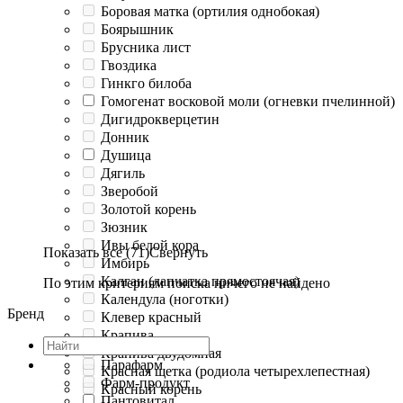
Боровая матка (ортилия однобокая)
Боярышник
Брусника лист
Гвоздика
Гинкго билоба
Гомогенат восковой моли (огневки пчелинной)
Дигидрокверцетин
Донник
Душица
Дягиль
Зверобой
Золотой корень
Зюзник
Ивы белой кора
Показать все (71)
Свернуть
Имбирь
Калган (лапчатка прямостоячая)
По этим критериям поиска ничего не найдено
Календула (ноготки)
Бренд
Клевер красный
Крапива
Крапива двудомная
Парафарм
Красная щетка (родиола четырехлепестная)
Фарм-продукт
Красный корень
Пантовитал