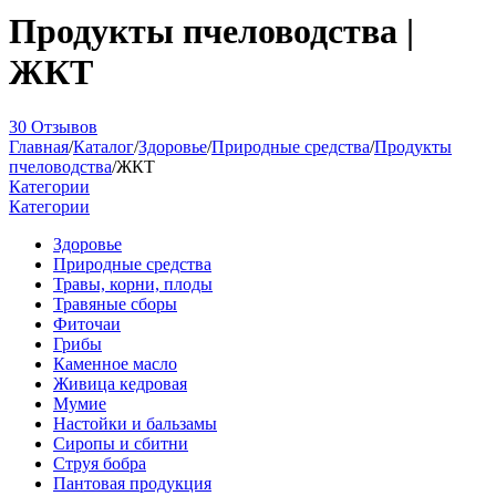
Продукты пчеловодства |
ЖКТ
30 Отзывов
Главная
/
Каталог
/
Здоровье
/
Природные средства
/
Продукты
пчеловодства
/
ЖКТ
Категории
Категории
Здоровье
Природные средства
Травы, корни, плоды
Травяные сборы
Фиточаи
Грибы
Каменное масло
Живица кедровая
Мумие
Настойки и бальзамы
Сиропы и сбитни
Струя бобра
Пантовая продукция