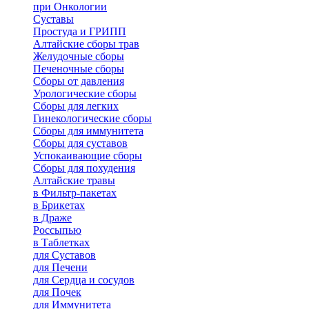
при Онкологии
Суставы
Простуда и ГРИПП
Алтайские сборы трав
Желудочные сборы
Печеночные сборы
Сборы от давления
Урологические сборы
Сборы для легких
Гинекологические сборы
Сборы для иммунитета
Сборы для суставов
Успокаивающие сборы
Сборы для похудения
Алтайские травы
в Фильтр-пакетах
в Брикетах
в Драже
Россыпью
в Таблетках
для Cуставов
для Печени
для Сердца и сосудов
для Почек
для Иммунитета