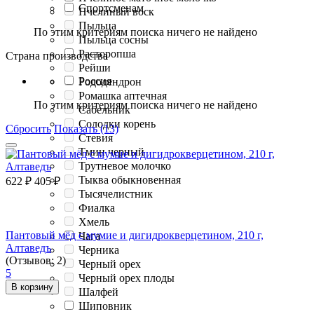
Спортсменам
Пчелиный воск
Пыльца
По этим критериям поиска ничего не найдено
Пыльца сосны
Расторопша
Страна производства
Рейши
Россия
Рододендрон
Ромашка аптечная
По этим критериям поиска ничего не найдено
Сабельник
Солодки корень
Сбросить
Показать (13)
Стевия
Тмин черный
Трутневое молочко
Тыква обыкновенная
622
₽
405
₽
Тысячелистник
Фиалка
Хмель
Пантовый мёд с мумие и дигидрокверцетином, 210 г,
Чага
Алтаведъ
Черника
(Отзывов: 2)
Черный орех
5
Черный орех плоды
В корзину
Шалфей
Шиповник