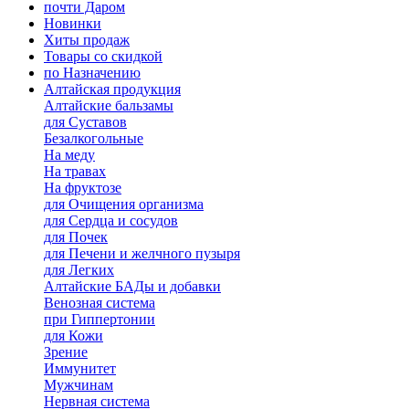
почти Даром
Новинки
Хиты продаж
Товары со скидкой
по Назначению
Алтайская продукция
Алтайские бальзамы
для Суставов
Безалкогольные
На меду
На травах
На фруктозе
для Очищения организма
для Сердца и сосудов
для Почек
для Печени и желчного пузыря
для Легких
Алтайские БАДы и добавки
Венозная система
при Гиппертонии
для Кожи
Зрение
Иммунитет
Мужчинам
Нервная система