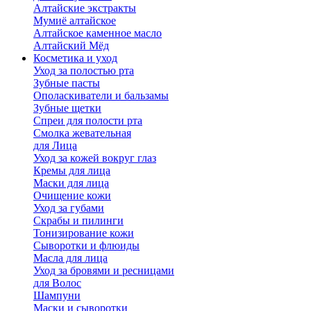
Алтайские экстракты
Мумиё алтайское
Алтайское каменное масло
Алтайский Мёд
Косметика и уход
Уход за полостью рта
Зубные пасты
Ополаскиватели и бальзамы
Зубные щетки
Спреи для полости рта
Смолка жевательная
для Лица
Уход за кожей вокруг глаз
Кремы для лица
Маски для лица
Очищение кожи
Уход за губами
Скрабы и пилинги
Тонизирование кожи
Сыворотки и флюиды
Масла для лица
Уход за бровями и ресницами
для Волос
Шампуни
Маски и сыворотки