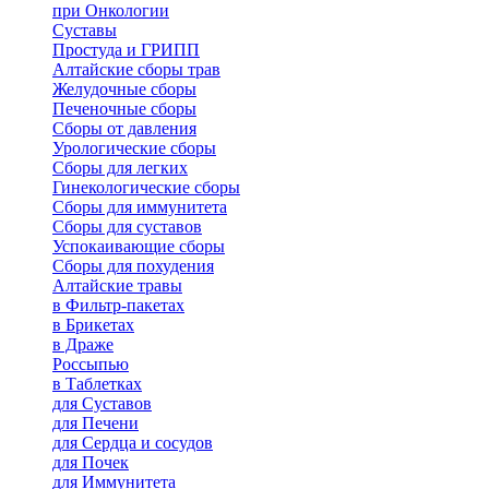
при Онкологии
Суставы
Простуда и ГРИПП
Алтайские сборы трав
Желудочные сборы
Печеночные сборы
Сборы от давления
Урологические сборы
Сборы для легких
Гинекологические сборы
Сборы для иммунитета
Сборы для суставов
Успокаивающие сборы
Сборы для похудения
Алтайские травы
в Фильтр-пакетах
в Брикетах
в Драже
Россыпью
в Таблетках
для Cуставов
для Печени
для Сердца и сосудов
для Почек
для Иммунитета