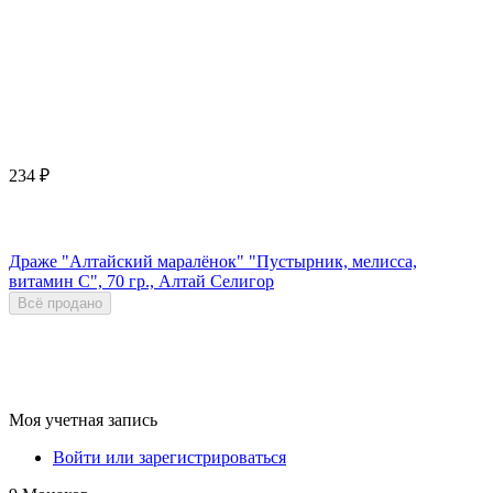
234
₽
Драже "Алтайский маралёнок" "Пустырник, мелисса,
витамин С", 70 гр., Алтай Селигор
Всё продано
Моя учетная запись
Войти или зарегистрироваться