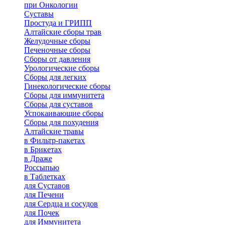
при Онкологии
Суставы
Простуда и ГРИПП
Алтайские сборы трав
Желудочные сборы
Печеночные сборы
Сборы от давления
Урологические сборы
Сборы для легких
Гинекологические сборы
Сборы для иммунитета
Сборы для суставов
Успокаивающие сборы
Сборы для похудения
Алтайские травы
в Фильтр-пакетах
в Брикетах
в Драже
Россыпью
в Таблетках
для Cуставов
для Печени
для Сердца и сосудов
для Почек
для Иммунитета