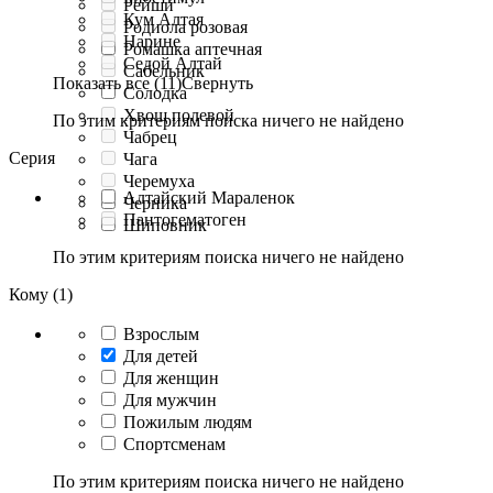
Рейши
Кум Алтая
Родиола розовая
Нарине
Ромашка аптечная
Седой Алтай
Сабельник
Показать все (11)
Свернуть
Солодка
Хвощ полевой
По этим критериям поиска ничего не найдено
Чабрец
Серия
Чага
Черемуха
Алтайский Мараленок
Черника
Пантогематоген
Шиповник
По этим критериям поиска ничего не найдено
Кому (1)
Взрослым
Для детей
Для женщин
Для мужчин
Пожилым людям
Спортсменам
По этим критериям поиска ничего не найдено