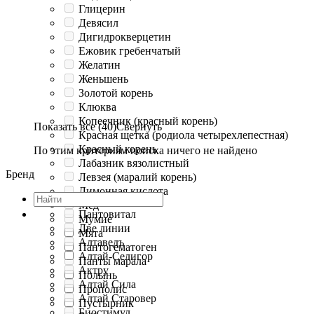
Глицерин
Девясил
Дигидрокверцетин
Ежовик гребенчатый
Желатин
Женьшень
Золотой корень
Клюква
Копеечник (красный корень)
Показать все (40)
Свернуть
Красная щетка (родиола четырехлепестная)
Красный корень
По этим критериям поиска ничего не найдено
Лабазник вязолистный
Бренд
Левзея (маралий корень)
Лимонная кислота
Мед
Пантовитал
Мумие
Две линии
Мята
Алтаведъ
Пантогематоген
Алтай-Селигор
Панты марала
Актру
Полынь
Алтай Сила
Прополис
Алтай Старовер
Пустырник
Биостимул