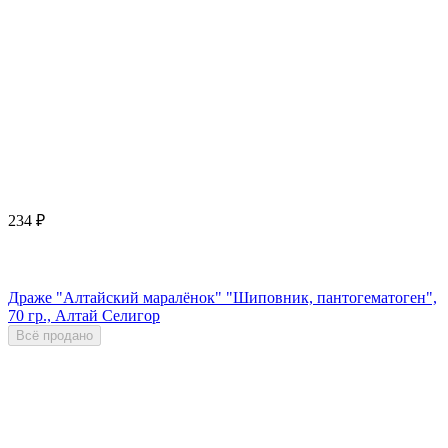
234
₽
Драже "Алтайский маралёнок" "Шиповник, пантогематоген",
70 гр., Алтай Селигор
Всё продано