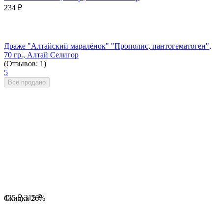
234
₽
Драже "Алтайский маралёнок" "Прополис, пантогематоген",
70 гр., Алтай Селигор
(Отзывов: 1)
5
Всё продано
425
₽
315
₽
Скидка
26%