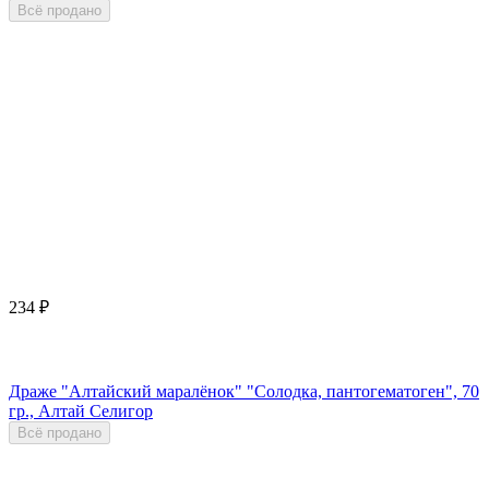
Всё продано
234
₽
Драже "Алтайский маралёнок" "Солодка, пантогематоген", 70
гр., Алтай Селигор
Всё продано