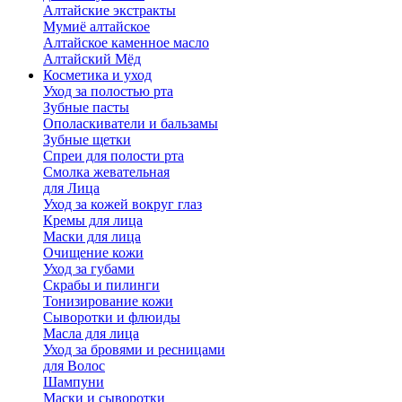
Алтайские экстракты
Мумиё алтайское
Алтайское каменное масло
Алтайский Мёд
Косметика и уход
Уход за полостью рта
Зубные пасты
Ополаскиватели и бальзамы
Зубные щетки
Спреи для полости рта
Смолка жевательная
для Лица
Уход за кожей вокруг глаз
Кремы для лица
Маски для лица
Очищение кожи
Уход за губами
Скрабы и пилинги
Тонизирование кожи
Сыворотки и флюиды
Масла для лица
Уход за бровями и ресницами
для Волос
Шампуни
Маски и сыворотки