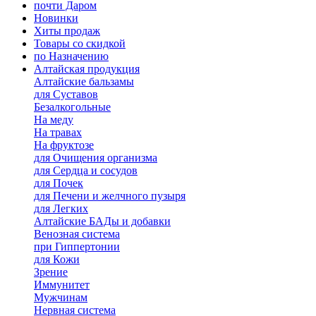
почти Даром
Новинки
Хиты продаж
Товары со скидкой
по Назначению
Алтайская продукция
Алтайские бальзамы
для Суставов
Безалкогольные
На меду
На травах
На фруктозе
для Очищения организма
для Сердца и сосудов
для Почек
для Печени и желчного пузыря
для Легких
Алтайские БАДы и добавки
Венозная система
при Гиппертонии
для Кожи
Зрение
Иммунитет
Мужчинам
Нервная система