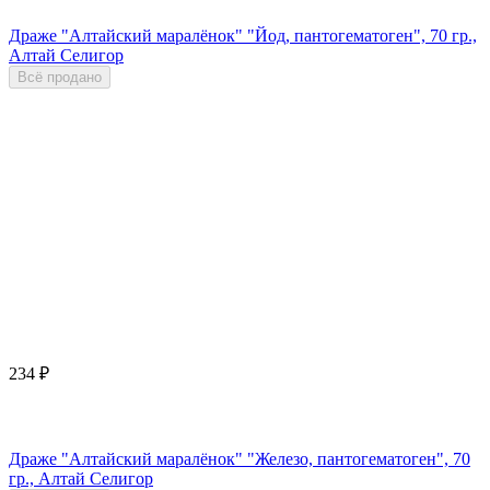
Драже "Алтайский маралёнок" "Йод, пантогематоген", 70 гр.,
Алтай Селигор
Всё продано
234
₽
Драже "Алтайский маралёнок" "Железо, пантогематоген", 70
гр., Алтай Селигор