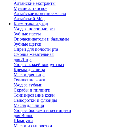
Алтайские экстракты
Мумиё алтайское
Алтайское каменное масло
Алтайский Мёд
Косметика и уход
Уход за полостью рта
Зубные пасты
Ополаскиватели и бальзамы
Зубные щетки
Спреи для полости рта
Смолка жевательная
для Лица
Уход за кожей вокруг глаз
Кремы для лица
Маски для лица
Очищение кожи
Уход за губами
Скрабы и пилинги
Тонизирование кожи
Сыворотки и флюиды
Масла для лица
Уход за бровями и ресницами
для Волос
Шампуни
Маски и сыворотки