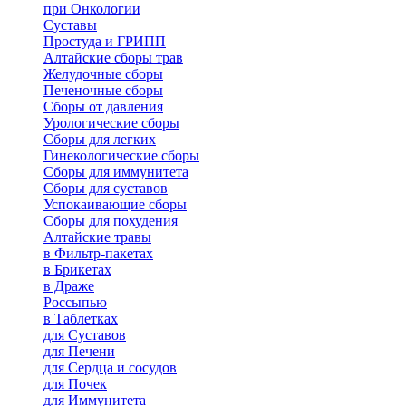
при Онкологии
Суставы
Простуда и ГРИПП
Алтайские сборы трав
Желудочные сборы
Печеночные сборы
Сборы от давления
Урологические сборы
Сборы для легких
Гинекологические сборы
Сборы для иммунитета
Сборы для суставов
Успокаивающие сборы
Сборы для похудения
Алтайские травы
в Фильтр-пакетах
в Брикетах
в Драже
Россыпью
в Таблетках
для Cуставов
для Печени
для Сердца и сосудов
для Почек
для Иммунитета