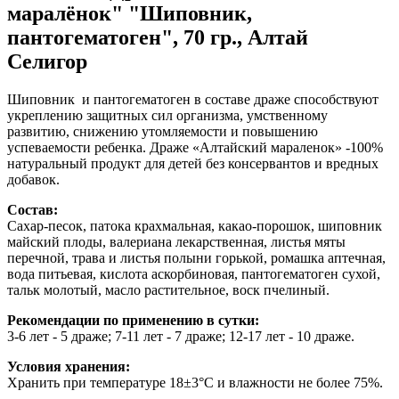
маралёнок" "Шиповник,
пантогематоген", 70 гр., Алтай
Селигор
Шиповник и пантогематоген в составе драже способствуют
укреплению защитных сил организма, умственному
развитию, снижению утомляемости и повышению
успеваемости ребенка. Драже «Алтайский мараленок» -100%
натуральный продукт для детей без консервантов и вредных
добавок.
Состав:
Сахар-песок, патока крахмальная, какао-порошок, шиповник
майский плоды, валериана лекарственная, листья мяты
перечной, трава и листья полыни горькой, ромашка аптечная,
вода питьевая, кислота аскорбиновая, пантогематоген сухой,
тальк молотый, масло растительное, воск пчелиный.
Рекомендации по применению в сутки:
3-6 лет - 5 драже; 7-11 лет - 7 драже; 12-17 лет - 10 драже.
Условия хранения:
Хранить при температуре 18±3°С и влажности не более 75%.