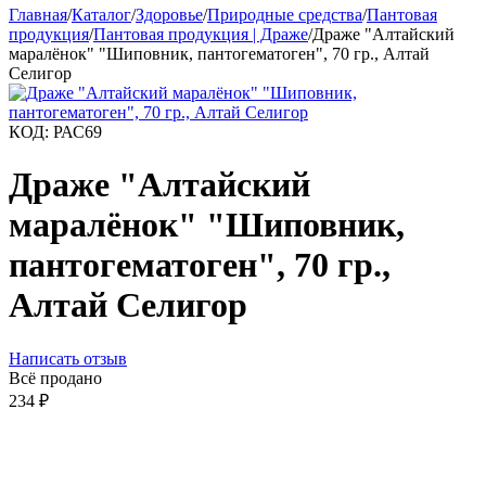
Главная
/
Каталог
/
Здоровье
/
Природные средства
/
Пантовая
продукция
/
Пантовая продукция | Драже
/
Драже "Алтайский
маралёнок" "Шиповник, пантогематоген", 70 гр., Алтай
Селигор
КОД:
РАС69
Драже "Алтайский
маралёнок" "Шиповник,
пантогематоген", 70 гр.,
Алтай Селигор
Написать отзыв
Всё продано
234
₽