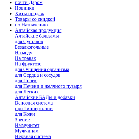
почти Даром
Новинки
Хиты продаж
Товары со скидкой
по Назначению
Алтайская продукция
Алтайские бальзамы
для Суставов
Безалкогольные
На меду
На травах
На фруктозе
для Очищения организма
для Сердца и сосудов
для Почек
для Печени и желчного пузыря
для Легких
Алтайские БАДы и добавки
Венозная система
при Гиппертонии
для Кожи
Зрение
Иммунитет
Мужчинам
Нервная система