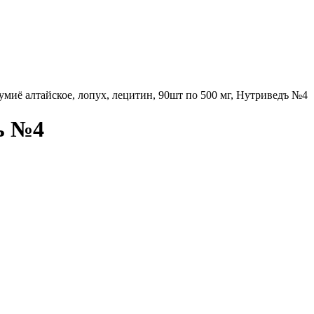
миё алтайское, лопух, лецитин, 90шт по 500 мг, Нутриведъ №4
дъ №4