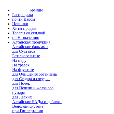
Бренды
Распродажа
почти Даром
Новинки
Хиты продаж
Товары со скидкой
по Назначению
Алтайская продукция
Алтайские бальзамы
для Суставов
Безалкогольные
На меду
На травах
На фруктозе
для Очищения организма
для Сердца и сосудов
для Почек
для Печени и желчного
пузыря
для Легких
Алтайские БАДы и добавки
Венозная система
при Гиппертонии