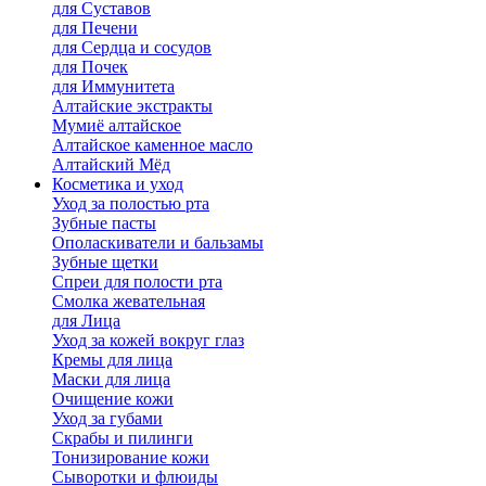
для Cуставов
для Печени
для Сердца и сосудов
для Почек
для Иммунитета
Алтайские экстракты
Мумиё алтайское
Алтайское каменное масло
Алтайский Мёд
Косметика и уход
Уход за полостью рта
Зубные пасты
Ополаскиватели и бальзамы
Зубные щетки
Спреи для полости рта
Смолка жевательная
для Лица
Уход за кожей вокруг глаз
Кремы для лица
Маски для лица
Очищение кожи
Уход за губами
Скрабы и пилинги
Тонизирование кожи
Сыворотки и флюиды