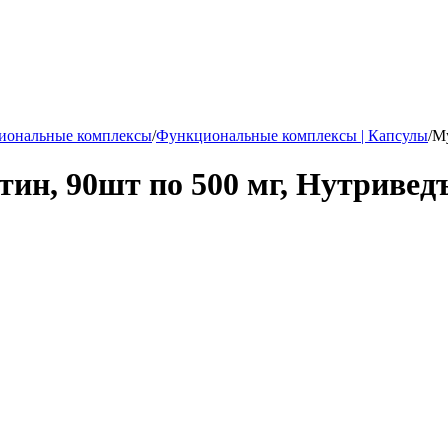
иональные комплексы
/
Функциональные комплексы | Капсулы
/
Му
тин, 90шт по 500 мг, Нутриве