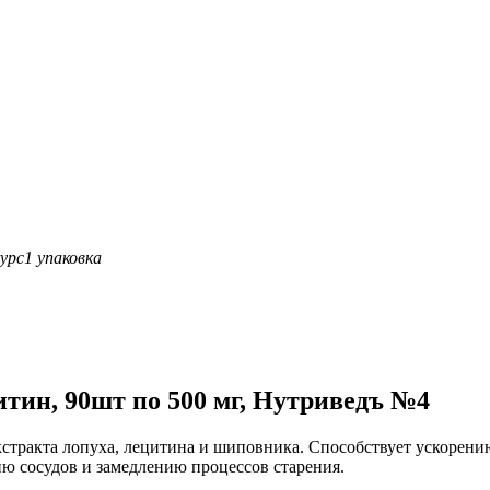
урс
1 упаковка
итин, 90шт по 500 мг, Нутриведъ №4
экстракта лопуха, лецитина и шиповника. Способствует ускорен
ию сосудов и замедлению процессов старения.