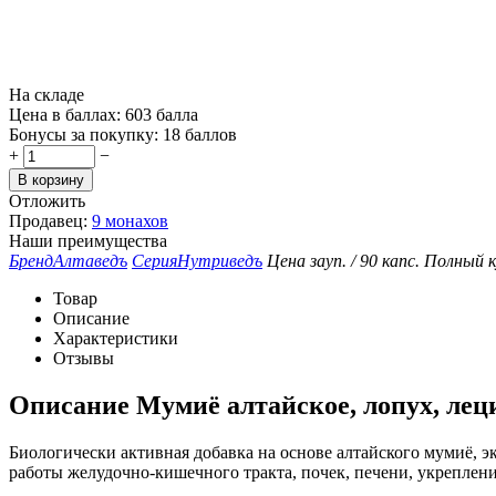
На складе
Цена в баллах:
603 балла
Бонусы за покупку:
18 баллов
+
−
В корзину
Отложить
Продавец:
9 монахов
Наши преимущества
Бренд
Алтаведъ
Серия
Нутриведъ
Цена за
уп. / 90 капс.
Полный к
Товар
Описание
Характеристики
Отзывы
Описание
Мумиё алтайское, лопух, лец
Биологически активная добавка на основе алтайского мумиё, 
работы желудочно-кишечного тракта, почек, печени, укреплен