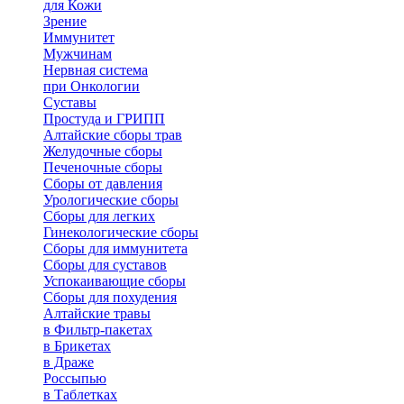
для Кожи
Зрение
Иммунитет
Мужчинам
Нервная система
при Онкологии
Суставы
Простуда и ГРИПП
Алтайские сборы трав
Желудочные сборы
Печеночные сборы
Сборы от давления
Урологические сборы
Сборы для легких
Гинекологические сборы
Сборы для иммунитета
Сборы для суставов
Успокаивающие сборы
Сборы для похудения
Алтайские травы
в Фильтр-пакетах
в Брикетах
в Драже
Россыпью
в Таблетках