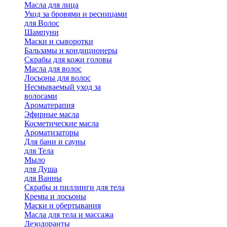
Масла для лица
Уход за бровями и ресницами
для Волос
Шампуни
Маски и сыворотки
Бальзамы и кондиционеры
Скрабы для кожи головы
Масла для волос
Лосьоны для волос
Несмываемый уход за
волосами
Ароматерапия
Эфирные масла
Косметические масла
Ароматизаторы
Для бани и сауны
для Тела
Мыло
для Душа
для Ванны
Скрабы и пиллинги для тела
Кремы и лосьоны
Маски и обертывания
Масла для тела и массажа
Дезодоранты