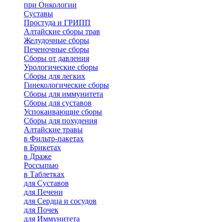
при Онкологии
Суставы
Простуда и ГРИПП
Алтайские сборы трав
Желудочные сборы
Печеночные сборы
Сборы от давления
Урологические сборы
Сборы для легких
Гинекологические сборы
Сборы для иммунитета
Сборы для суставов
Успокаивающие сборы
Сборы для похудения
Алтайские травы
в Фильтр-пакетах
в Брикетах
в Драже
Россыпью
в Таблетках
для Cуставов
для Печени
для Сердца и сосудов
для Почек
для Иммунитета