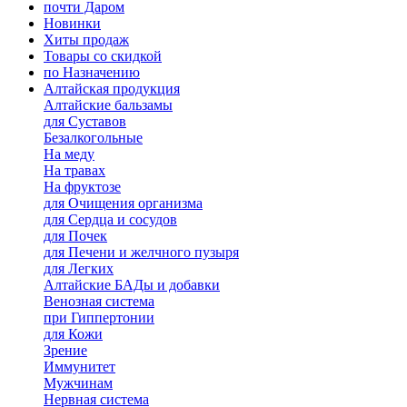
почти Даром
Новинки
Хиты продаж
Товары со скидкой
по Назначению
Алтайская продукция
Алтайские бальзамы
для Суставов
Безалкогольные
На меду
На травах
На фруктозе
для Очищения организма
для Сердца и сосудов
для Почек
для Печени и желчного пузыря
для Легких
Алтайские БАДы и добавки
Венозная система
при Гиппертонии
для Кожи
Зрение
Иммунитет
Мужчинам
Нервная система