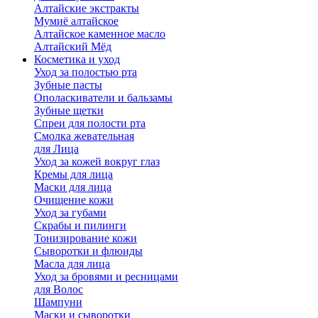
Алтайские экстракты
Мумиё алтайское
Алтайское каменное масло
Алтайский Мёд
Косметика и уход
Уход за полостью рта
Зубные пасты
Ополаскиватели и бальзамы
Зубные щетки
Спреи для полости рта
Смолка жевательная
для Лица
Уход за кожей вокруг глаз
Кремы для лица
Маски для лица
Очищение кожи
Уход за губами
Скрабы и пилинги
Тонизирование кожи
Сыворотки и флюиды
Масла для лица
Уход за бровями и ресницами
для Волос
Шампуни
Маски и сыворотки