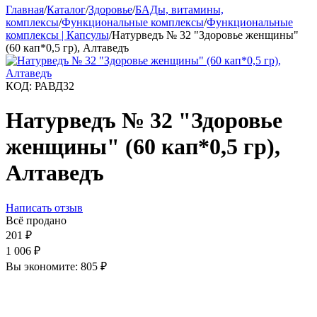
Главная
/
Каталог
/
Здоровье
/
БАДы, витамины,
комплексы
/
Функциональные комплексы
/
Функциональные
комплексы | Капсулы
/
Натурведъ № 32 "Здоровье женщины"
(60 кап*0,5 гр), Алтаведъ
КОД:
РАВД32
Натурведъ № 32 "Здоровье
женщины" (60 кап*0,5 гр),
Алтаведъ
Написать отзыв
Всё продано
201
₽
1 006
₽
Вы экономите:
805
₽