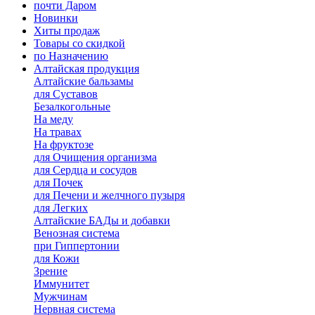
почти Даром
Новинки
Хиты продаж
Товары со скидкой
по Назначению
Алтайская продукция
Алтайские бальзамы
для Суставов
Безалкогольные
На меду
На травах
На фруктозе
для Очищения организма
для Сердца и сосудов
для Почек
для Печени и желчного пузыря
для Легких
Алтайские БАДы и добавки
Венозная система
при Гиппертонии
для Кожи
Зрение
Иммунитет
Мужчинам
Нервная система