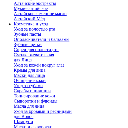
Алтайские экстракты
Мумиё алтайское
Алтайское каменное масло
Алтайский Мёд
Косметика и уход
Уход за полостью рта
Зубные пасты
Ополаскиватели и бальзамы
Зубные щетки
Спреи для полости рта
Смолка жевательная
для Лица
Уход за кожей вокруг глаз
Кремы для лица
Маски для лица
Очищение кожи
Уход за губами
Скрабы и пилинги
Тонизирование кожи
Сыворотки и флюиды
Масла для лица
Уход за бровями и ресницами
для Волос
Шампуни
Маски и сыворотки