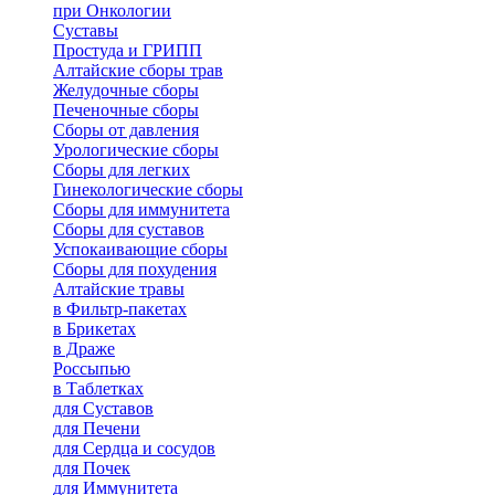
при Онкологии
Суставы
Простуда и ГРИПП
Алтайские сборы трав
Желудочные сборы
Печеночные сборы
Сборы от давления
Урологические сборы
Сборы для легких
Гинекологические сборы
Сборы для иммунитета
Сборы для суставов
Успокаивающие сборы
Сборы для похудения
Алтайские травы
в Фильтр-пакетах
в Брикетах
в Драже
Россыпью
в Таблетках
для Cуставов
для Печени
для Сердца и сосудов
для Почек
для Иммунитета