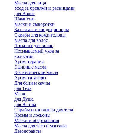
Масла для лица
Уход за бровями и ресницами
для Волос
Шампуни
Маски и сыворотки
Бальзамы и кондиционеры
Скрабы для кожи головы
Масла для волос
Лосьоны для волос
Несмываемый уход за
волосами
Ароматерапия
Эфирные масла
Косметические масла
Ароматизаторы
Для бани и сауны
для Тела
Мыло
для Душа
для Ванны
Скрабы и пиллинги для тела
Кремы и лосьоны
Маски и обертывания
Масла для тела и массажа
Дезодоранты