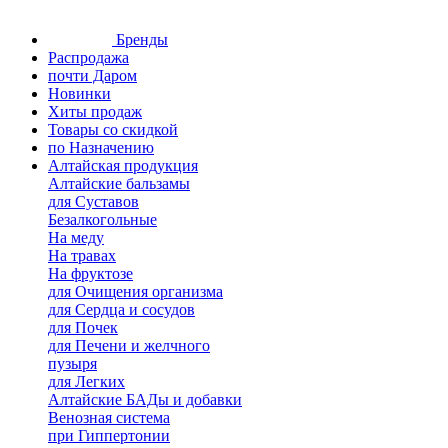
Бренды
Распродажа
почти Даром
Новинки
Хиты продаж
Товары со скидкой
по Назначению
Алтайская продукция
Алтайские бальзамы
для Суставов
Безалкогольные
На меду
На травах
На фруктозе
для Очищения организма
для Сердца и сосудов
для Почек
для Печени и желчного
пузыря
для Легких
Алтайские БАДы и добавки
Венозная система
при Гиппертонии