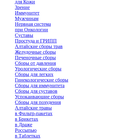
для Кожи
Зрение
Иммунитет
Мужчинам
Нервная система
при Онкологии
Суставы
Простуда и ГРИПП
Алтайские сборы трав
Желудочные сборы
Печеночные сборы
Сборы от давления
Урологические сборы
Сборы для легких
Гинекологические сборы
Сборы для иммунитета
Сборы для суставов
Успокаивающие сборы
Сборы для похудения
Алтайские травы
в Фильтр-пакетах
в Брикетах
в Драже
Россыпью
в Таблетках