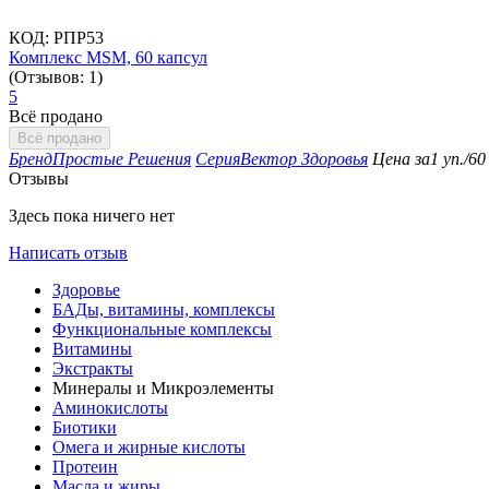
КОД:
РПР53
Комплекс MSM, 60 капсул
(Отзывов: 1)
5
Всё продано
Всё продано
Бренд
Простые Решения
Серия
Вектор Здоровья
Цена за
1 уп./60
Отзывы
Здесь пока ничего нет
Написать отзыв
Здоровье
БАДы, витамины, комплексы
Функциональные комплексы
Витамины
Экстракты
Минералы и Микроэлементы
Аминокислоты
Биотики
Омега и жирные кислоты
Протеин
Масла и жиры