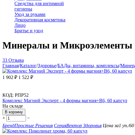
Средства для интимной
гигиены
Уход за руками
Декоративная косметика
Лицо
Бритье и уход
Минералы и Микроэлементы о
33 Отзыва
Главная
/
Каталог
/
Здоровье
/
БАДы, витамины, комплексы
/
Минер
1 902
₽
1 522
₽
КОД:
РПР52
Комплекс Магний Эксперт - 4 формы магния+B6, 60 капсул
На складе
В корзину
+
−
Бренд
Простые Решения
Серия
Вектор Здоровья
Цена за
1 уп./60