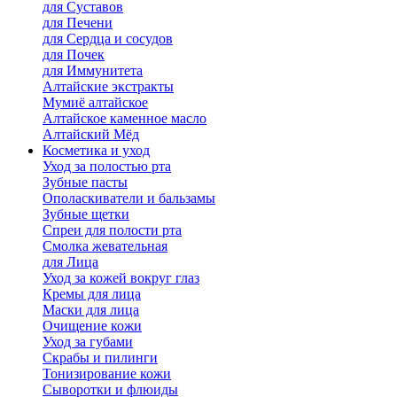
для Cуставов
для Печени
для Сердца и сосудов
для Почек
для Иммунитета
Алтайские экстракты
Мумиё алтайское
Алтайское каменное масло
Алтайский Мёд
Косметика и уход
Уход за полостью рта
Зубные пасты
Ополаскиватели и бальзамы
Зубные щетки
Спреи для полости рта
Смолка жевательная
для Лица
Уход за кожей вокруг глаз
Кремы для лица
Маски для лица
Очищение кожи
Уход за губами
Скрабы и пилинги
Тонизирование кожи
Сыворотки и флюиды