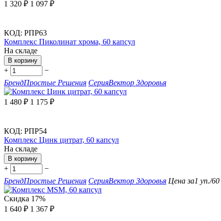
1 320
₽
1 097
₽
КОД:
РПР63
Комплекс Пиколинат хрома, 60 капсул
На складе
В корзину
+
−
Бренд
Простые Решения
Серия
Вектор Здоровья
1 480
₽
1 175
₽
КОД:
РПР54
Комплекс Цинк цитрат, 60 капсул
На складе
В корзину
+
−
Бренд
Простые Решения
Серия
Вектор Здоровья
Цена за
1 уп./60
Скидка
17%
1 640
₽
1 367
₽