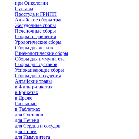
при Онкологии
Суставы
Простуда и ГРИПП
Алтайские сборы трав
Желудочные сборы
Печеночные сборы
Сборы от давления
Урологические сборы
Сборы для легких
Гинекологические сборы
Сборы для иммунитета
Сборы для суставов
Успокаивающие сборы
Сборы для похудения
Алтайские травы
в Фильтр-пакетах
в Брикетах
в Драже
Россыпью
в Таблетках
для Cуставов
для Печени
для Сердца и сосудов
для Почек
для Иммунитета