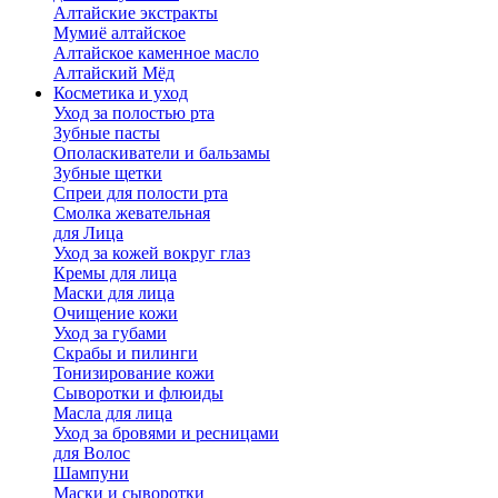
Алтайские экстракты
Мумиё алтайское
Алтайское каменное масло
Алтайский Мёд
Косметика и уход
Уход за полостью рта
Зубные пасты
Ополаскиватели и бальзамы
Зубные щетки
Спреи для полости рта
Смолка жевательная
для Лица
Уход за кожей вокруг глаз
Кремы для лица
Маски для лица
Очищение кожи
Уход за губами
Скрабы и пилинги
Тонизирование кожи
Сыворотки и флюиды
Масла для лица
Уход за бровями и ресницами
для Волос
Шампуни
Маски и сыворотки