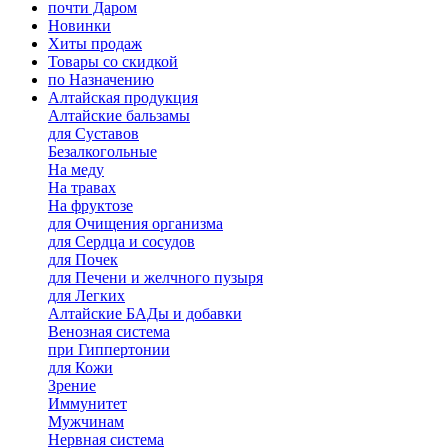
почти Даром
Новинки
Хиты продаж
Товары со скидкой
по Назначению
Алтайская продукция
Алтайские бальзамы
для Суставов
Безалкогольные
На меду
На травах
На фруктозе
для Очищения организма
для Сердца и сосудов
для Почек
для Печени и желчного пузыря
для Легких
Алтайские БАДы и добавки
Венозная система
при Гиппертонии
для Кожи
Зрение
Иммунитет
Мужчинам
Нервная система