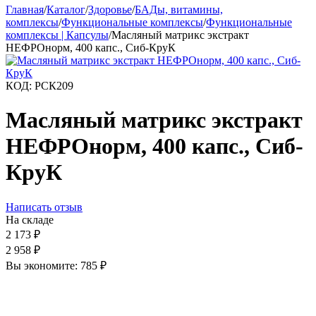
Главная
/
Каталог
/
Здоровье
/
БАДы, витамины,
комплексы
/
Функциональные комплексы
/
Функциональные
комплексы | Капсулы
/
Масляный матрикс экстракт
НЕФРОнорм, 400 капс., Сиб-КруК
КОД:
РСК209
Масляный матрикс экстракт
НЕФРОнорм, 400 капс., Сиб-
КруК
Написать отзыв
На складе
2 173
₽
2 958
₽
Вы экономите:
785
₽