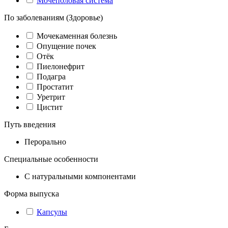
Мочеполовая система
По заболеваниям (Здоровье)
Мочекаменная болезнь
Опущение почек
Отёк
Пиелонефрит
Подагра
Простатит
Уретрит
Цистит
Путь введения
Перорально
Специальные особенности
С натуральными компонентами
Форма выпуска
Капсулы