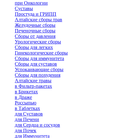
при Онкологии
Суставы
Простуда и ГРИПП
Алтайские сборы трав
Желудочные сборы
Печеночные сборы
Сборы от давления
Урологические сборы
Сборы для легких
Гинекологические сборы
Сборы для иммунитета
Сборы для суставов
Успокаивающие сборы
Сборы для похудения
Алтайские травы
в Фильтр-пакетах
в Брикетах
в Драже
Россыпью
в Таблетках
для Cуставов
для Печени
для Сердца и сосудов
для Почек
для Иммунитета