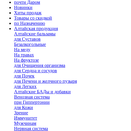
почти Даром
Новинки
Хиты продаж
Товары со скидкой
по Назначению
Алтайская продукция
Алтайские бальзамы
для Суставов
Безалкогольные
На меду
На травах
На фруктозе
для Очищения организма
для Сердца и сосудов
для Почек
для Печени и желчного пузыря
для Легких
Алтайские БАДы и добавки
Венозная система
при Гиппертонии
для Кожи
Зрение
Иммунитет
Мужчинам
Нервная система