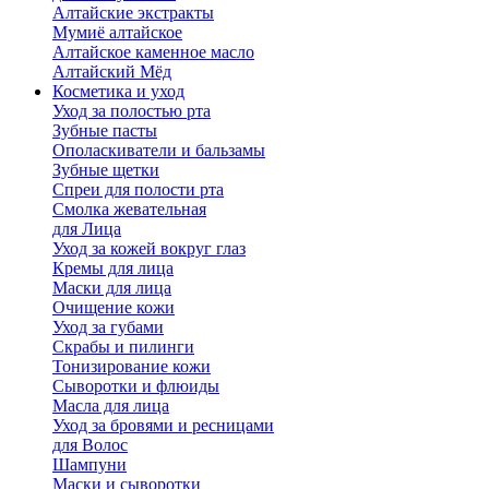
Алтайские экстракты
Мумиё алтайское
Алтайское каменное масло
Алтайский Мёд
Косметика и уход
Уход за полостью рта
Зубные пасты
Ополаскиватели и бальзамы
Зубные щетки
Спреи для полости рта
Смолка жевательная
для Лица
Уход за кожей вокруг глаз
Кремы для лица
Маски для лица
Очищение кожи
Уход за губами
Скрабы и пилинги
Тонизирование кожи
Сыворотки и флюиды
Масла для лица
Уход за бровями и ресницами
для Волос
Шампуни
Маски и сыворотки