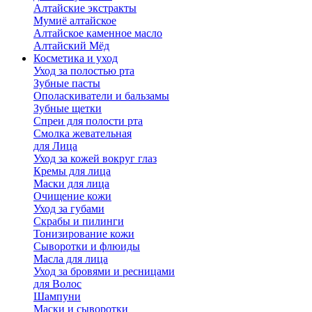
Алтайские экстракты
Мумиё алтайское
Алтайское каменное масло
Алтайский Мёд
Косметика и уход
Уход за полостью рта
Зубные пасты
Ополаскиватели и бальзамы
Зубные щетки
Спреи для полости рта
Смолка жевательная
для Лица
Уход за кожей вокруг глаз
Кремы для лица
Маски для лица
Очищение кожи
Уход за губами
Скрабы и пилинги
Тонизирование кожи
Сыворотки и флюиды
Масла для лица
Уход за бровями и ресницами
для Волос
Шампуни
Маски и сыворотки