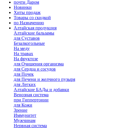
почти Даром
Новинки
Хиты продаж
Товары со скидкой
по Назначению
Алтайская продукция
Алтайские бальзамы
для Суставов
Безалкогольные
На меду
На травах
На фруктозе
для Очищения организма
для Сердца и сосудов
для Почек
для Печени и желчного пузыря
для Легких
Алтайские БАДы и добавки
Венозная система
при Гиппертонии
для Кожи
Зрение
Иммунитет
Мужчинам
Нервная система