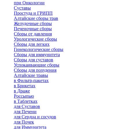
при Онкологии
Суставы
Простуда и ГРИПП
Алтайские сборы трав
Желудочные сборы
Печеночные сборы
Сборы от давления
Урологические сборы
Сборы для легких
Гинекологические сборы
Сборы для иммунитета
Сборы для суставов
Успокаивающие сборы
Сборы для похудения
Алтайские травы
в Фильтр-пакетах
в Брикетах
в Драже
Россыпью
в Таблетках
для Cуставов
для Печени
для Сердца и сосудов
для Почек
для Иммунитета