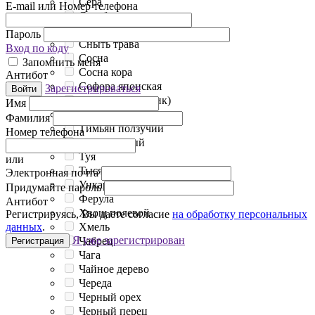
Сера
E-mail или Номер телефона
Серебро
Симфитум
Пароль
Сныть трава
Вход по коду
Сосна
Запомнить меня
Сосна кора
Антибот
Софора японская
Зарегистрироваться
Войти
Таволга (лабазник)
Имя
Тимол
Фамилия
Тимьян ползучий
Номер телефона
Тмин черный
Туя
или
Тысячелистник
Электронная почта
Ункария опушённая
Придумайте пароль
Ферула
Антибот
Хвощ полевой
Регистрируясь, Вы даете согласие
на обработку персональных
Хмель
данных
.
Я уже зарегистрирован
Чабрец
Регистрация
Чага
Чайное дерево
Череда
Черный орех
Черный перец