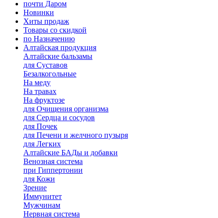
почти Даром
Новинки
Хиты продаж
Товары со скидкой
по Назначению
Алтайская продукция
Алтайские бальзамы
для Суставов
Безалкогольные
На меду
На травах
На фруктозе
для Очищения организма
для Сердца и сосудов
для Почек
для Печени и желчного пузыря
для Легких
Алтайские БАДы и добавки
Венозная система
при Гиппертонии
для Кожи
Зрение
Иммунитет
Мужчинам
Нервная система