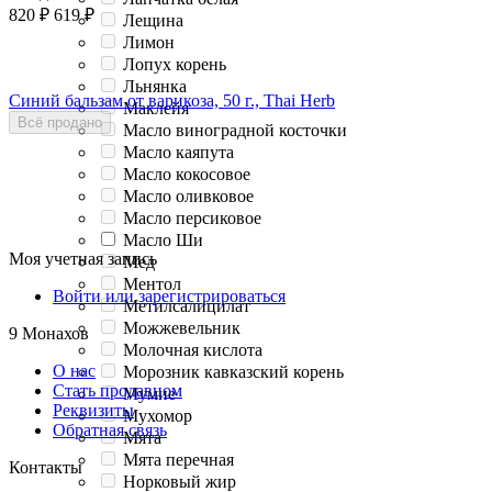
820
₽
619
₽
Лещина
Лимон
Лопух корень
Льнянка
Синий бальзам от варикоза, 50 г., Thai Herb
Маклейя
Всё продано
Масло виноградной косточки
Масло каяпута
Масло кокосовое
Масло оливковое
Масло персиковое
Масло Ши
Моя учетная запись
Мед
Ментол
Войти или зарегистрироваться
Метилсалицилат
Можжевельник
9 Монахов
Молочная кислота
О нас
Морозник кавказский корень
Стать продавцом
Мумие
Реквизиты
Мухомор
Обратная связь
Мята
Мята перечная
Контакты
Норковый жир