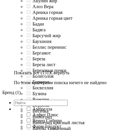
Акулий жир
Алоэ Вера
Арника горная
Арника горная цвет
Бадан
Бадяга
Барсучий жир
Баухиния
Беллис переннис
Бергамот
Береза
Береза лист
Березовые почки
Показать все (151)
Свернуть
Болиголов
Борнеол
По этим критериям поиска ничего не найдено
Босвеллия
Бренд (1)
Бузина
Вазелин
Вербена
Амбрелла
Веселка
Алфит Плюс
Виноград
Венец Сибири
Виноград красный листья
Фарм-продукт
Витекс священный