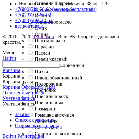
Огненный корень
г. Новосибирск, ул. Гурьевская д. 38 оф. 126
+7(800)511-56-62 (звонок бесплатный)
Одуванчика корень
+7(923)102-66-02
Окопник
+7(383) 202-12-62
Оливковое масло
все контакты
Омик
Осина
© 2016 - 2026
9Монахов
- Ваш ЭКО-маркет здоровья и
Панты марала
красоты.
Парафин
Меню
Паслен
Найти
Перец красный
Персик обыкновенный
Корзина
Пихта
Корзина
Плющ обыкновенный
Корзина пуста
Подорожник
Корзина
Оформить заказ
Прополис
Отложенные товары
Пчелиный воск
Учетная запись
Пчелиный яд
Учетная запись
Розмарин
Заказы
Ромашка аптечная
Список сравнения
Сабельник
Отложенные товары
Саган Дайля
Салициловая кислота
Войти
Регистрация