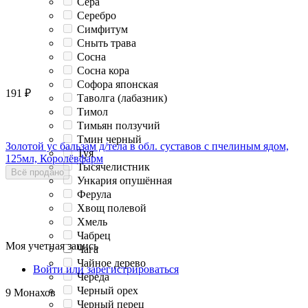
Сера
Серебро
Симфитум
Сныть трава
Сосна
Сосна кора
Софора японская
191
₽
Таволга (лабазник)
Тимол
Тимьян ползучий
Тмин черный
Золотой ус бальзам д/тела в обл. суставов с пчелиным ядом,
Туя
125мл, Королёвфарм
Тысячелистник
Всё продано
Ункария опушённая
Ферула
Хвощ полевой
Хмель
Чабрец
Моя учетная запись
Чага
Чайное дерево
Войти или зарегистрироваться
Череда
Черный орех
9 Монахов
Черный перец