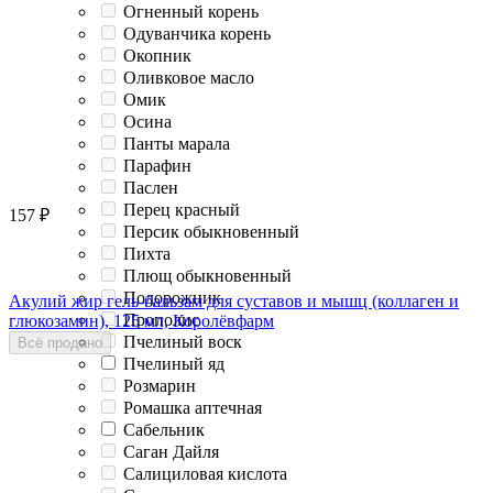
Огненный корень
Одуванчика корень
Окопник
Оливковое масло
Омик
Осина
Панты марала
Парафин
Паслен
Перец красный
157
₽
Персик обыкновенный
Пихта
Плющ обыкновенный
Подорожник
Акулий жир гель-бальзам для суставов и мышц (коллаген и
Прополис
глюкозамин), 125 мл, Королёвфарм
Пчелиный воск
Всё продано
Пчелиный яд
Розмарин
Ромашка аптечная
Сабельник
Саган Дайля
Салициловая кислота