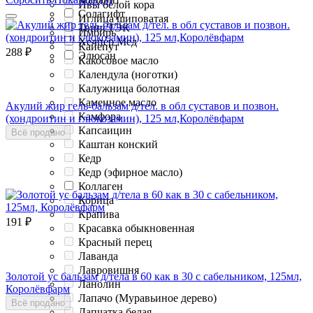
Ивы белой кора
Солагифт
Иглица шиповатая
ТвинсТЭК
Имбирь
Хелпер Мед
Кайепут
288
₽
Элюсан
Какосовое масло
Календула (ноготки)
Калужница болотная
Каменное масло
Акулий жир гель-бальзам д/тел. в обл суставов и позвон.
Камфора
(хондроитин и глюкозамин), 125 мл,Королёвфарм
Капсаицин
Всё продано
Каштан конский
Кедр
Кедр (эфирное масло)
Коллаген
Корица
Крапива
191
₽
Красавка обыкновенная
Красный перец
Лаванда
Лавровишня
Золотой ус бальзам д/тела в 60 как в 30 с сабельником, 125мл,
Ланолин
Королёвфарм
Лапачо (Муравьиное дерево)
Всё продано
Лапчатка белая