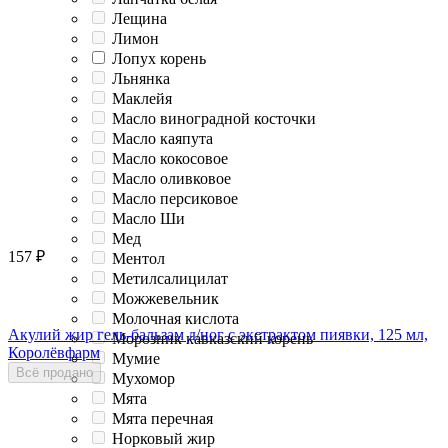
Лещина
Лимон
Лопух корень
Льнянка
Маклейя
Масло виноградной косточки
Масло каяпута
Масло кокосовое
Масло оливковое
Масло персиковое
Масло Ши
Мед
157
₽
Ментол
Метилсалицилат
Можжевельник
Молочная кислота
Акулий жир гель-бальзам д/ног с экстрактом пиявки, 125 мл,
Морозник кавказский корень
Королёвфарм
Мумие
Всё продано
Мухомор
Мята
Мята перечная
Норковый жир