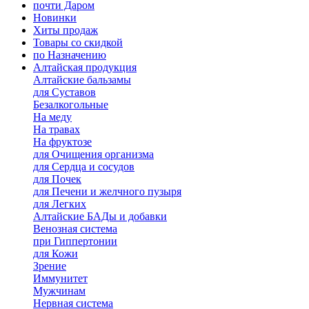
почти Даром
Новинки
Хиты продаж
Товары со скидкой
по Назначению
Алтайская продукция
Алтайские бальзамы
для Суставов
Безалкогольные
На меду
На травах
На фруктозе
для Очищения организма
для Сердца и сосудов
для Почек
для Печени и желчного пузыря
для Легких
Алтайские БАДы и добавки
Венозная система
при Гиппертонии
для Кожи
Зрение
Иммунитет
Мужчинам
Нервная система