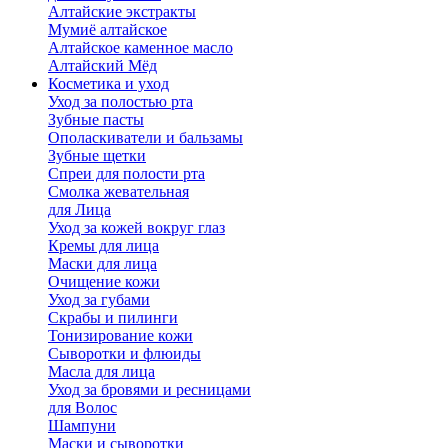
Алтайские экстракты
Мумиё алтайское
Алтайское каменное масло
Алтайский Мёд
Косметика и уход
Уход за полостью рта
Зубные пасты
Ополаскиватели и бальзамы
Зубные щетки
Спреи для полости рта
Смолка жевательная
для Лица
Уход за кожей вокруг глаз
Кремы для лица
Маски для лица
Очищение кожи
Уход за губами
Скрабы и пилинги
Тонизирование кожи
Сыворотки и флюиды
Масла для лица
Уход за бровями и ресницами
для Волос
Шампуни
Маски и сыворотки