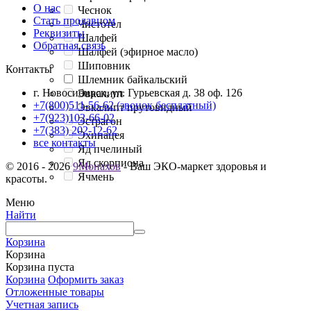
О нас
Чеснок
Стать продавцом
Чистотел
Реквизиты
Шалфей
Обратная связь
Шалфей (эфирное масло)
Шиповник
Контакты
Шлемник байкальский
г. Новосибирск, ул. Гурьевская д. 38 оф. 126
Эвкалипт
+7(800)511-56-62 (звонок бесплатный)
Эвкалипт прутовидный
+7(923)102-66-02
Эстрагон
+7(383) 202-12-62
Эхинацея
все контакты
Яд пчелиный
Яд скорпиона
© 2016 - 2026
9Монахов
- Ваш ЭКО-маркет здоровья и
Ячмень
красоты.
Меню
Найти
Корзина
Корзина
Корзина пуста
Корзина
Оформить заказ
Отложенные товары
Учетная запись