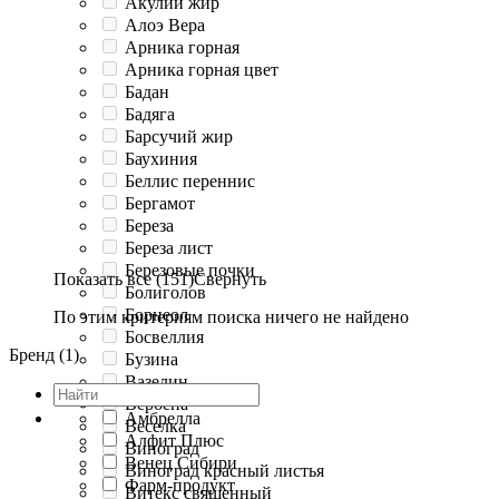
Акулий жир
Алоэ Вера
Арника горная
Арника горная цвет
Бадан
Бадяга
Барсучий жир
Баухиния
Беллис переннис
Бергамот
Береза
Береза лист
Березовые почки
Показать все (151)
Свернуть
Болиголов
Борнеол
По этим критериям поиска ничего не найдено
Босвеллия
Бренд (1)
Бузина
Вазелин
Вербена
Амбрелла
Веселка
Алфит Плюс
Виноград
Венец Сибири
Виноград красный листья
Фарм-продукт
Витекс священный