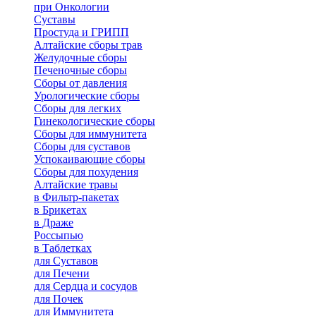
при Онкологии
Суставы
Простуда и ГРИПП
Алтайские сборы трав
Желудочные сборы
Печеночные сборы
Сборы от давления
Урологические сборы
Сборы для легких
Гинекологические сборы
Сборы для иммунитета
Сборы для суставов
Успокаивающие сборы
Сборы для похудения
Алтайские травы
в Фильтр-пакетах
в Брикетах
в Драже
Россыпью
в Таблетках
для Cуставов
для Печени
для Сердца и сосудов
для Почек
для Иммунитета