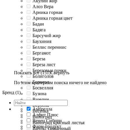
Акулий жир
Алоэ Вера
Арника горная
Арника горная цвет
Бадан
Бадяга
Барсучий жир
Баухиния
Беллис переннис
Бергамот
Береза
Береза лист
Березовые почки
Показать все (151)
Свернуть
Болиголов
Борнеол
По этим критериям поиска ничего не найдено
Босвеллия
Бренд (1)
Бузина
Вазелин
Вербена
Амбрелла
Веселка
Алфит Плюс
Виноград
Венец Сибири
Виноград красный листья
Фарм-продукт
Витекс священный