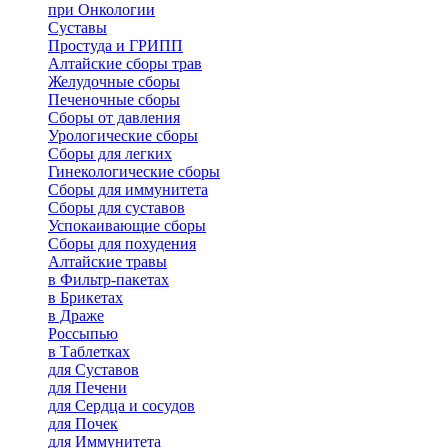
при Онкологии
Суставы
Простуда и ГРИПП
Алтайские сборы трав
Желудочные сборы
Печеночные сборы
Сборы от давления
Урологические сборы
Сборы для легких
Гинекологические сборы
Сборы для иммунитета
Сборы для суставов
Успокаивающие сборы
Сборы для похудения
Алтайские травы
в Фильтр-пакетах
в Брикетах
в Драже
Россыпью
в Таблетках
для Cуставов
для Печени
для Сердца и сосудов
для Почек
для Иммунитета