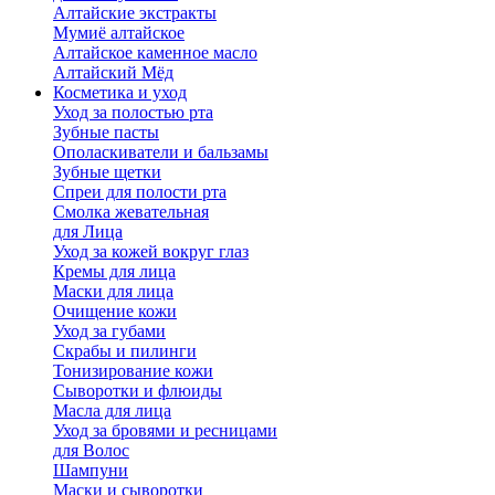
Алтайские экстракты
Мумиё алтайское
Алтайское каменное масло
Алтайский Мёд
Косметика и уход
Уход за полостью рта
Зубные пасты
Ополаскиватели и бальзамы
Зубные щетки
Спреи для полости рта
Смолка жевательная
для Лица
Уход за кожей вокруг глаз
Кремы для лица
Маски для лица
Очищение кожи
Уход за губами
Скрабы и пилинги
Тонизирование кожи
Сыворотки и флюиды
Масла для лица
Уход за бровями и ресницами
для Волос
Шампуни
Маски и сыворотки