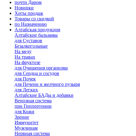
почти Даром
Новинки
Хиты продаж
Товары со скидкой
по Назначению
Алтайская продукция
Алтайские бальзамы
для Суставов
Безалкогольные
На меду
На травах
На фруктозе
для Очищения организма
для Сердца и сосудов
для Почек
для Печени и желчного пузыря
для Легких
Алтайские БАДы и добавки
Венозная система
при Гиппертонии
для Кожи
Зрение
Иммунитет
Мужчинам
Нервная система