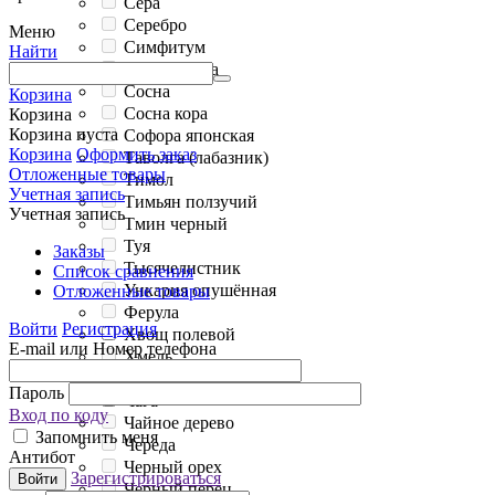
Сера
Серебро
Меню
Симфитум
Найти
Сныть трава
Сосна
Корзина
Сосна кора
Корзина
Корзина пуста
Софора японская
Корзина
Оформить заказ
Таволга (лабазник)
Отложенные товары
Тимол
Учетная запись
Тимьян ползучий
Учетная запись
Тмин черный
Туя
Заказы
Тысячелистник
Список сравнения
Ункария опушённая
Отложенные товары
Ферула
Войти
Регистрация
Хвощ полевой
E-mail или Номер телефона
Хмель
Чабрец
Пароль
Чага
Вход по коду
Чайное дерево
Запомнить меня
Череда
Антибот
Черный орех
Зарегистрироваться
Войти
Черный перец