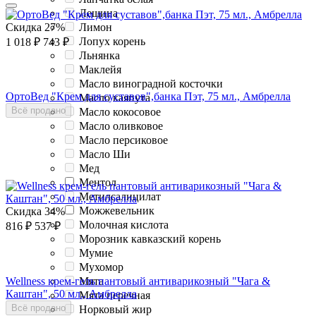
Лещина
Скидка
27%
Лимон
Лопух корень
1 018
₽
743
₽
Льнянка
Маклейя
Масло виноградной косточки
ОртоВед "Крем для суставов",банка Пэт, 75 мл., Амбрелла
Масло каяпута
Всё продано
Масло кокосовое
Масло оливковое
Масло персиковое
Масло Ши
Мед
Ментол
Метилсалицилат
Можжевельник
Скидка
34%
Молочная кислота
816
₽
537
₽
Морозник кавказский корень
Мумие
Мухомор
Wellness крем-гель пантовый антиварикозный "Чага &
Мята
Каштан", 50 мл., Амбрелла
Мята перечная
Всё продано
Норковый жир