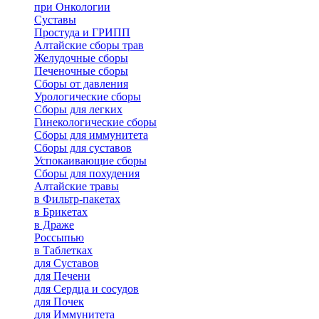
при Онкологии
Суставы
Простуда и ГРИПП
Алтайские сборы трав
Желудочные сборы
Печеночные сборы
Сборы от давления
Урологические сборы
Сборы для легких
Гинекологические сборы
Сборы для иммунитета
Сборы для суставов
Успокаивающие сборы
Сборы для похудения
Алтайские травы
в Фильтр-пакетах
в Брикетах
в Драже
Россыпью
в Таблетках
для Cуставов
для Печени
для Сердца и сосудов
для Почек
для Иммунитета