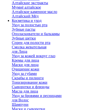
Алтайские экстракты
Мумиё алтайское
Алтайское каменное масло
Алтайский Мёд
Косметика и уход
Уход за полостью рта
Зубные пасты
Ополаскиватели и бальзамы
Зубные щетки
Спреи для полости рта
Смолка жевательная
для Лица
Уход за кожей вокруг глаз
Кремы для лица
Маски для лица
Очищение кожи
Уход за губами
Скрабы и пилинги
Тонизирование кожи
Сыворотки и флюиды
Масла для лица
Уход за бровями и ресницами
для Волос
Шампуни
Маски и сыворотки