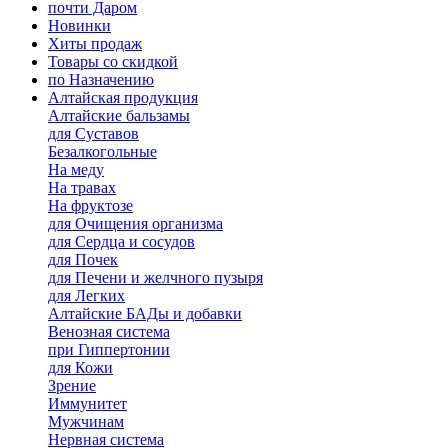
почти Даром
Новинки
Хиты продаж
Товары со скидкой
по Назначению
Алтайская продукция
Алтайские бальзамы
для Суставов
Безалкогольные
На меду
На травах
На фруктозе
для Очищения организма
для Сердца и сосудов
для Почек
для Печени и желчного пузыря
для Легких
Алтайские БАДы и добавки
Венозная система
при Гиппертонии
для Кожи
Зрение
Иммунитет
Мужчинам
Нервная система