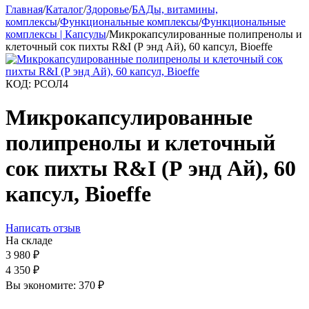
Главная
/
Каталог
/
Здоровье
/
БАДы, витамины,
комплексы
/
Функциональные комплексы
/
Функциональные
комплексы | Капсулы
/
Микрокапсулированные полипренолы и
клеточный сок пихты R&I (Р энд Ай), 60 капсул, Bioeffe
КОД:
РСОЛ4
Микрокапсулированные
полипренолы и клеточный
сок пихты R&I (Р энд Ай), 60
капсул, Bioeffe
Написать отзыв
На складе
3 980
₽
4 350
₽
Вы экономите:
370
₽