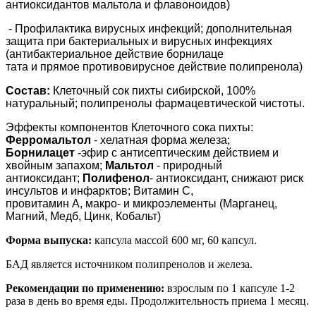
антиоксидантов мальтола и флавонои
дов)
- Профилактика вирусных инфекций; дополнительная
защита при бактери
альных и вирусных инфекциях
(антибактериальное действие борнилаце
тата и прямое противовирусное действие полипренола)
Состав:
Клеточный сок пихты сибирской, 100%
натуральный; полипренолы фармацевтической чистоты.
Эффекты компонентов Клеточного сока пихты:
Ферромальтол
- хелатная форма железа;
Борнилацет
-эфир с антисептическим действием и
хвойным запахом;
Мальтол
- природный
антиоксидант;
Полифенол
- антиоксидант, снижают риск
инсультов и инфарктов; Витамин С,
провитамин А, макро- и микроэлементы (Марганец,
Магний, Медб, Цинк, Кобальт)
Форма выпуска:
капсула массой 600 мг, 60 капсул.
БАД является источником полипренолов и железа.
Рекомендации по применению:
взрослым по 1 капсуле 1-2
раза в день во время еды. Продолжительность приема 1 месяц.