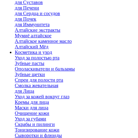
для Cуставов
для Печени
для Сердца и сосудов
для Почек
для Иммунитета
Алтайские экстракты
Мумиё алтайское
Алтайское каменное масло
Алтайский Мёд
Косметика и уход
Уход за полостью рта
Зубные пасты
Ополаскиватели и бальзамы
Зубные щетки
Спреи для полости рта
Смолка жевательная
для Лица
Уход за кожей вокруг глаз
Кремы для лица
Маски для лица
Очищение кожи
Уход за губами
Скрабы и пилинги
Тонизирование кожи
Сыворотки и флюиды