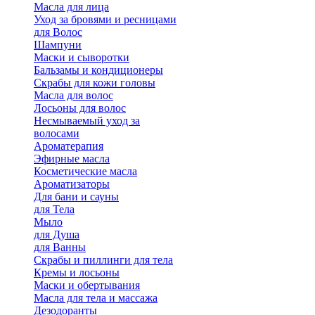
Масла для лица
Уход за бровями и ресницами
для Волос
Шампуни
Маски и сыворотки
Бальзамы и кондиционеры
Скрабы для кожи головы
Масла для волос
Лосьоны для волос
Несмываемый уход за
волосами
Ароматерапия
Эфирные масла
Косметические масла
Ароматизаторы
Для бани и сауны
для Тела
Мыло
для Душа
для Ванны
Скрабы и пиллинги для тела
Кремы и лосьоны
Маски и обертывания
Масла для тела и массажа
Дезодоранты