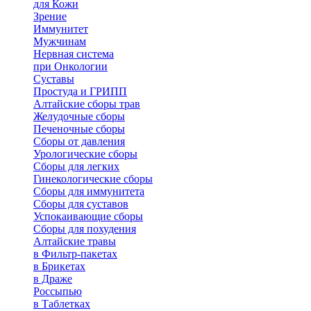
для Кожи
Зрение
Иммунитет
Мужчинам
Нервная система
при Онкологии
Суставы
Простуда и ГРИПП
Алтайские сборы трав
Желудочные сборы
Печеночные сборы
Сборы от давления
Урологические сборы
Сборы для легких
Гинекологические сборы
Сборы для иммунитета
Сборы для суставов
Успокаивающие сборы
Сборы для похудения
Алтайские травы
в Фильтр-пакетах
в Брикетах
в Драже
Россыпью
в Таблетках