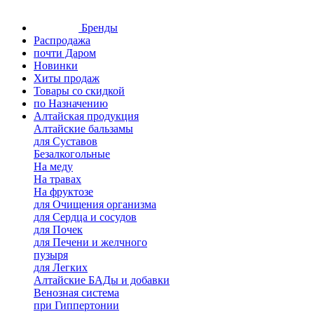
Бренды
Распродажа
почти Даром
Новинки
Хиты продаж
Товары со скидкой
по Назначению
Алтайская продукция
Алтайские бальзамы
для Суставов
Безалкогольные
На меду
На травах
На фруктозе
для Очищения организма
для Сердца и сосудов
для Почек
для Печени и желчного
пузыря
для Легких
Алтайские БАДы и добавки
Венозная система
при Гиппертонии