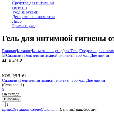
Средства для интимной
гигиены
Уход за руками
Декоративная косметика
Лицо
Бритье и уход
Гель для интимной гигиены о
Главная
/
Каталог
/
Косметика и уход
/
для Тела
/
Средства для инти
441
₽
401
₽
КОД:
РДЛ161
Силапант Гель для интимной гигиены, 360 мл., Две линии
(Отзывов: 1)
5
На складе
В корзину
+
−
Бренд
Две линии
Серия
Силапант
Цена за
1 шт./360 мл.