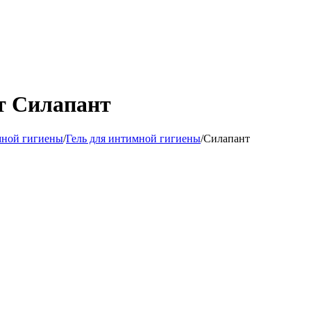
т Силапант
мной гигиены
/
Гель для интимной гигиены
/
Силапант