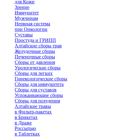
для Кожи
Зрение
Иммунитет
Мужчинам
Нервная система
при Онкологии
Суставы
Простуда и ГРИПП
Алтайские сборы трав
Желудочные сборы
Печеночные сборы
Сборы от давления
Урологические сборы
Сборы для легких
Гинекологические сборы
Сборы для иммунитета
Сборы для суставов
Успокаивающие сборы
Сборы для похудения
Алтайские травы
в Фильтр-пакетах
в Брикетах
в Драже
Россыпью
в Таблетках