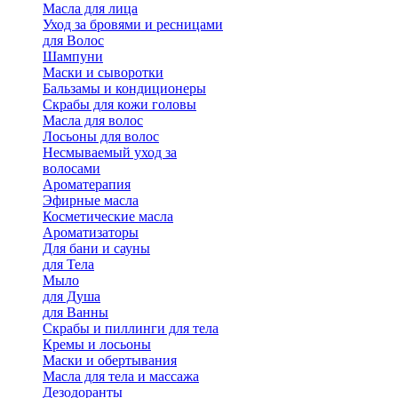
Масла для лица
Уход за бровями и ресницами
для Волос
Шампуни
Маски и сыворотки
Бальзамы и кондиционеры
Скрабы для кожи головы
Масла для волос
Лосьоны для волос
Несмываемый уход за
волосами
Ароматерапия
Эфирные масла
Косметические масла
Ароматизаторы
Для бани и сауны
для Тела
Мыло
для Душа
для Ванны
Скрабы и пиллинги для тела
Кремы и лосьоны
Маски и обертывания
Масла для тела и массажа
Дезодоранты