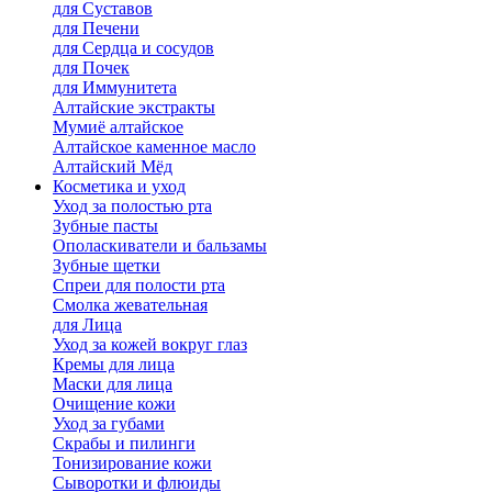
для Cуставов
для Печени
для Сердца и сосудов
для Почек
для Иммунитета
Алтайские экстракты
Мумиё алтайское
Алтайское каменное масло
Алтайский Мёд
Косметика и уход
Уход за полостью рта
Зубные пасты
Ополаскиватели и бальзамы
Зубные щетки
Спреи для полости рта
Смолка жевательная
для Лица
Уход за кожей вокруг глаз
Кремы для лица
Маски для лица
Очищение кожи
Уход за губами
Скрабы и пилинги
Тонизирование кожи
Сыворотки и флюиды