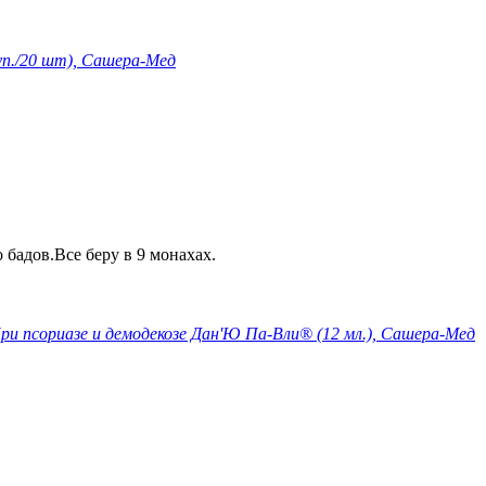
уп./20 шт), Сашера-Мед
 бадов.Все беру в 9 монахах.
ри псориазе и демодекозе Дан'Ю Па-Вли® (12 мл.), Сашера-Мед