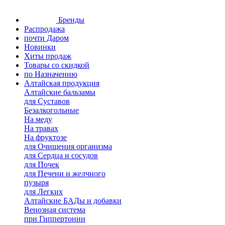
Бренды
Распродажа
почти Даром
Новинки
Хиты продаж
Товары со скидкой
по Назначению
Алтайская продукция
Алтайские бальзамы
для Суставов
Безалкогольные
На меду
На травах
На фруктозе
для Очищения организма
для Сердца и сосудов
для Почек
для Печени и желчного
пузыря
для Легких
Алтайские БАДы и добавки
Венозная система
при Гиппертонии