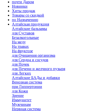
почти Даром
Новинки
Хиты продаж
Товары со скидкой
по Назначению
Алтайская продукция
Алтайские бальзамы
для Суставов
Безалкогольные
На меду
На травах
На фруктозе
для Очищения организма
для Сердца и сосудов
для Почек
для Печени и желчного пузыря
для Легких
Алтайские БАДы и добавки
Венозная система
при Гиппертонии
для Кожи
Зрение
Иммунитет
Мужчинам
Нервная система