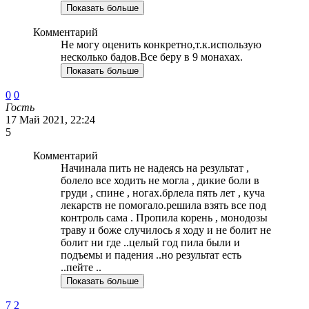
Показать больше
Комментарий
Не могу оценить конкретно,т.к.использую
несколько бадов.Все беру в 9 монахах.
Показать больше
0
0
Гость
17 Май 2021, 22:24
5
Комментарий
Начинала пить не надеясь на результат ,
болело все ходить не могла , дикие боли в
груди , спине , ногах.брлела пять лет , куча
лекарств не помогало.решила взять все под
контроль сама . Пропила корень , монодозы
траву и боже случилось я ходу и не болит не
болит ни где ..целый год пила были и
подъемы и падения ..но результат есть
..пейте ..
Показать больше
7
2