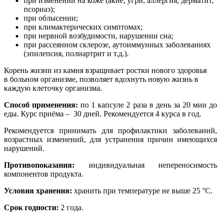
при изменении на коже (акне, угри, аллергия, дерматит,
псориаз);
при облысении;
при климактерических симптомах;
при нервной возбудимости, нарушении сна;
при рассеянном склерозе, аутоиммунных заболеваниях
(эпилепсия, полиартрит и т.д.).
Корень жизни из камня взращивает ростки нового здоровья
в больном организме, позволяет вдохнуть новую жизнь в
каждую клеточку организма.
Способ применения:
по 1 капсуле 2 раза в день за 20 мин до
еды. Курс приёма – 30 дней. Рекомендуется 4 курса в год.
Рекомендуется принимать для профилактики заболеваний,
возрастных изменений, для устранения причин имеющихся
нарушений.
Противопоказания:
индивидуальная непереносимость
компонентов продукта.
Условия хранения:
хранить при температуре не выше 25 °С.
Срок годности:
2 года.