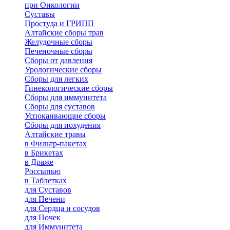
при Онкологии
Суставы
Простуда и ГРИПП
Алтайские сборы трав
Желудочные сборы
Печеночные сборы
Сборы от давления
Урологические сборы
Сборы для легких
Гинекологические сборы
Сборы для иммунитета
Сборы для суставов
Успокаивающие сборы
Сборы для похудения
Алтайские травы
в Фильтр-пакетах
в Брикетах
в Драже
Россыпью
в Таблетках
для Cуставов
для Печени
для Сердца и сосудов
для Почек
для Иммунитета