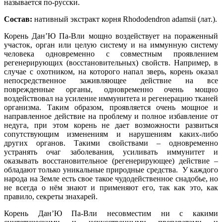
называется по-русски.
Состав:
нативный экстракт корня Rhododendron adamsii (лат.).
Корень Дан’Ю Па-Вли мощно воздействует на пораженный
участок, орган или целую систему и на иммунную систему
человека одновременно с совместным проявлением
регенерирующих (восстановительных) свойств. Например, в
случае с охотником, на которого напал зверь, корень оказал
непосредственное заживляющее действие на все
поврежденные органы, одновременно очень мощно
воздействовал на усиление иммунитета и регенерацию тканей
организма. Таким образом, проявляется очень мощное и
направленное действие на проблему и полное избавление от
недуга, при этом корень не дает возможности развиться
сопутствующим изменениям и нарушениям каких-либо
других органов. Такими свойствами – одновременно
устранять очаг заболевания, усиливать иммунитет и
оказывать восстановительное (регенерирующее) действие –
обладают только уникальные природные средства. У каждого
народа на Земле есть свое такое чудодейственное снадобье, но
не всегда о нём знают и применяют его, так как это, как
правило, секреты знахарей.
Корень Дан’Ю Па-Вли несовместим ни с какими