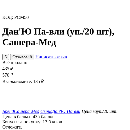
КОД:
РСМ50
Дан'Ю Па-вли (уп./20 шт),
Сашера-Мед
Написать отзыв
5
Отзывов: 9
Всё продано
435
₽
570
₽
Вы экономите:
135
₽
Бренд
Сашера-Мед
Серия
Дан'Ю Па-вли
Цена за
уп./20 шт.
Цена в баллах:
435 баллов
Бонусы за покупку:
13 баллов
Отложить