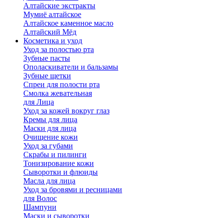
Алтайские экстракты
Мумиё алтайское
Алтайское каменное масло
Алтайский Мёд
Косметика и уход
Уход за полостью рта
Зубные пасты
Ополаскиватели и бальзамы
Зубные щетки
Спреи для полости рта
Смолка жевательная
для Лица
Уход за кожей вокруг глаз
Кремы для лица
Маски для лица
Очищение кожи
Уход за губами
Скрабы и пилинги
Тонизирование кожи
Сыворотки и флюиды
Масла для лица
Уход за бровями и ресницами
для Волос
Шампуни
Маски и сыворотки