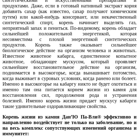
синтетическими и искусственными препаратами и
продуктами. Даже, если в готовый нативный экстракт корня
добавить сахар (как известно, сахар получают химическим
путем) или какой-нибудь консервант, или некачественный
синтетический спирт, корень начинает выделять газ,
неприятный запах и пениться. По-видимому, корень обладает
сильнейшей положительной энергетикой, которая
несовместима с плохой энергетикой синтетических
продуктов. Корень также оказывает сильнейшее
биологическое действие на организм человека и животных.
Известное животное кабарга, единственное копытное
животное, обладающее мускусом, который проявляет
сильнейшее восстановительное действие на организм,
поднимается в высокогорье, когда вынашивает потомство,
когда выживает в суровых условиях, когда ранено или болеет.
Именно в высокогорье на кабаргу никто не будет охотиться и
именно там она питается корнем жизни из камня для
восстановления сил, продолжения рода и устранения
болезней. Именно корень жизни придает мускусу кабарги
такие удивительные оздоравливающие свойства.
Корень жизни из камня Дан’Ю Па-Вли® эффективно и
направленно воздействует не только на заболевание, но и
на весь комплекс сопутствующих изменений организма и
иммунитет: