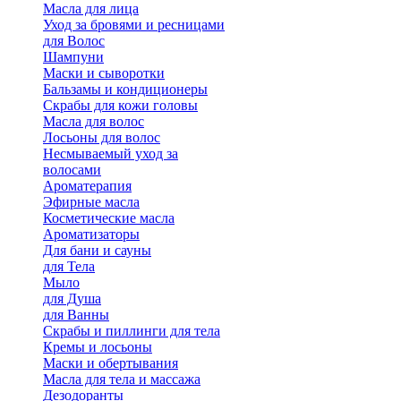
Масла для лица
Уход за бровями и ресницами
для Волос
Шампуни
Маски и сыворотки
Бальзамы и кондиционеры
Скрабы для кожи головы
Масла для волос
Лосьоны для волос
Несмываемый уход за
волосами
Ароматерапия
Эфирные масла
Косметические масла
Ароматизаторы
Для бани и сауны
для Тела
Мыло
для Душа
для Ванны
Скрабы и пиллинги для тела
Кремы и лосьоны
Маски и обертывания
Масла для тела и массажа
Дезодоранты