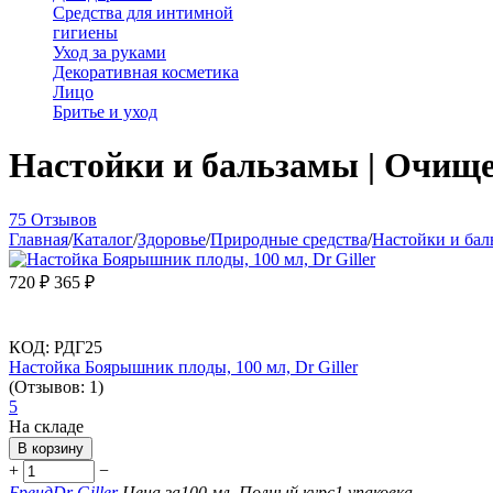
Средства для интимной
гигиены
Уход за руками
Декоративная косметика
Лицо
Бритье и уход
Настойки и бальзамы | Очищ
75 Отзывов
Главная
/
Каталог
/
Здоровье
/
Природные средства
/
Настойки и бал
720
₽
365
₽
КОД:
РДГ25
Настойка Боярышник плоды, 100 мл, Dr Giller
(Отзывов: 1)
5
На складе
В корзину
+
−
Бренд
Dr Giller
Цена за
100 мл.
Полный курс
1 упаковка