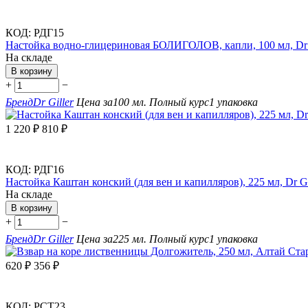
КОД:
РДГ15
Настойка водно-глицериновая БОЛИГОЛОВ, капли, 100 мл, Dr 
На складе
В корзину
+
−
Бренд
Dr Giller
Цена за
100 мл.
Полный курс
1 упаковка
1 220
₽
810
₽
КОД:
РДГ16
Настойка Каштан конский (для вен и капилляров), 225 мл, Dr Gi
На складе
В корзину
+
−
Бренд
Dr Giller
Цена за
225 мл.
Полный курс
1 упаковка
620
₽
356
₽
КОД:
РСТ23