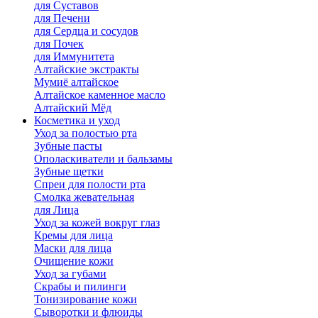
для Cуставов
для Печени
для Сердца и сосудов
для Почек
для Иммунитета
Алтайские экстракты
Мумиё алтайское
Алтайское каменное масло
Алтайский Мёд
Косметика и уход
Уход за полостью рта
Зубные пасты
Ополаскиватели и бальзамы
Зубные щетки
Спреи для полости рта
Смолка жевательная
для Лица
Уход за кожей вокруг глаз
Кремы для лица
Маски для лица
Очищение кожи
Уход за губами
Скрабы и пилинги
Тонизирование кожи
Сыворотки и флюиды