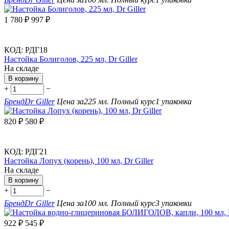
1 780
₽
997
₽
КОД:
РДГ18
Настойка Болиголов, 225 мл, Dr Giller
На складе
В корзину
+
−
Бренд
Dr Giller
Цена за
225 мл.
Полный курс
1 упаковка
820
₽
580
₽
КОД:
РДГ21
Настойка Лопух (корень), 100 мл, Dr Giller
На складе
В корзину
+
−
Бренд
Dr Giller
Цена за
100 мл.
Полный курс
3 упаковки
922
₽
545
₽