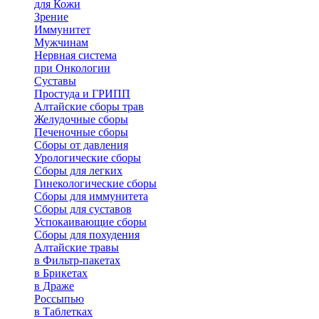
для Кожи
Зрение
Иммунитет
Мужчинам
Нервная система
при Онкологии
Суставы
Простуда и ГРИПП
Алтайские сборы трав
Желудочные сборы
Печеночные сборы
Сборы от давления
Урологические сборы
Сборы для легких
Гинекологические сборы
Сборы для иммунитета
Сборы для суставов
Успокаивающие сборы
Сборы для похудения
Алтайские травы
в Фильтр-пакетах
в Брикетах
в Драже
Россыпью
в Таблетках