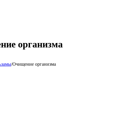
ение организма
ьзамы
/
Очищение организма