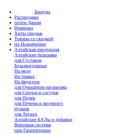
Бренды
Распродажа
почти Даром
Новинки
Хиты продаж
Товары со скидкой
по Назначению
Алтайская продукция
Алтайские бальзамы
для Суставов
Безалкогольные
На меду
На травах
На фруктозе
для Очищения организма
для Сердца и сосудов
для Почек
для Печени и желчного
пузыря
для Легких
Алтайские БАДы и добавки
Венозная система
при Гиппертонии