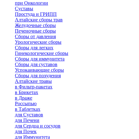
при Онкологии
Суставы
Простуда и ГРИПП
Алтайские сборы трав
Желудочные сборы
Печеночные сборы
Сборы от давления
Урологические сборы
Сборы для легких
Гинекологические сборы
Сборы для иммунитета
Сборы для суставов
Успокаивающие сборы
Сборы для похудения
Алтайские травы
в Фильтр-пакетах
в Брикетах
в Драже
Россыпью
в Таблетках
для Cуставов
для Печени
для Сердца и сосудов
для Почек
для Иммунитета