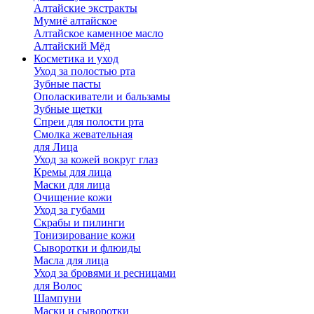
Алтайские экстракты
Мумиё алтайское
Алтайское каменное масло
Алтайский Мёд
Косметика и уход
Уход за полостью рта
Зубные пасты
Ополаскиватели и бальзамы
Зубные щетки
Спреи для полости рта
Смолка жевательная
для Лица
Уход за кожей вокруг глаз
Кремы для лица
Маски для лица
Очищение кожи
Уход за губами
Скрабы и пилинги
Тонизирование кожи
Сыворотки и флюиды
Масла для лица
Уход за бровями и ресницами
для Волос
Шампуни
Маски и сыворотки