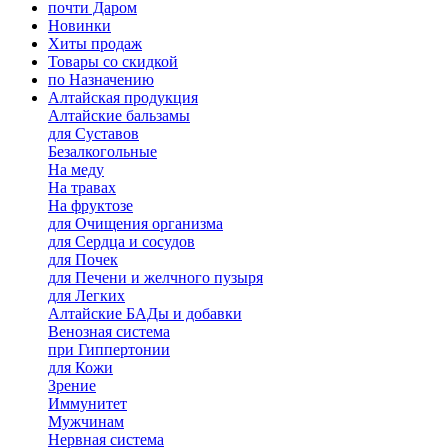
почти Даром
Новинки
Хиты продаж
Товары со скидкой
по Назначению
Алтайская продукция
Алтайские бальзамы
для Суставов
Безалкогольные
На меду
На травах
На фруктозе
для Очищения организма
для Сердца и сосудов
для Почек
для Печени и желчного пузыря
для Легких
Алтайские БАДы и добавки
Венозная система
при Гиппертонии
для Кожи
Зрение
Иммунитет
Мужчинам
Нервная система