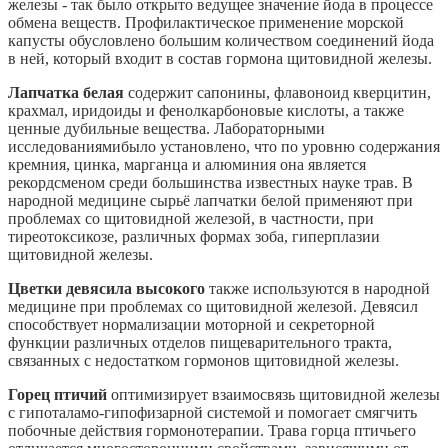
железы - так было открыто ведущее значение йода в процессе
обмена веществ. Профилактическое применение морской
капусты обусловлено большим количеством соединений йода
в ней, который входит в состав гормона щитовидной железы.
Лапчатка белая
содержит сапонины, флавоноид кверцитин,
крахмал, иридоиды и фенолкарбоновые кислоты, а также
ценные дубильные вещества. Лабораторными
исследованиямибыло установлено, что по уровню содержания
кремния, цинка, марганца и алюминия она является
рекордсменом среди большинства известных науке трав. В
народной медицине сырьё лапчатки белой применяют при
проблемах со щитовидной железой, в частности, при
тиреотоксикозе, различных формах зоба, гиперплазии
щитовидной железы.
Цветки девясила высокого
также используются в народной
медицине при проблемах со щитовидной железой. Девясил
способствует нормализации моторной и секреторной
функции различных отделов пищеварительного тракта,
связанных с недостатком гормонов щитовидной железы.
Горец птичий
оптимизирует взаимосвязь щитовидной железы
с гипоталамо-гипофизарной системой и помогает смягчить
побочные действия гормонотерапии. Трава горца птичьего