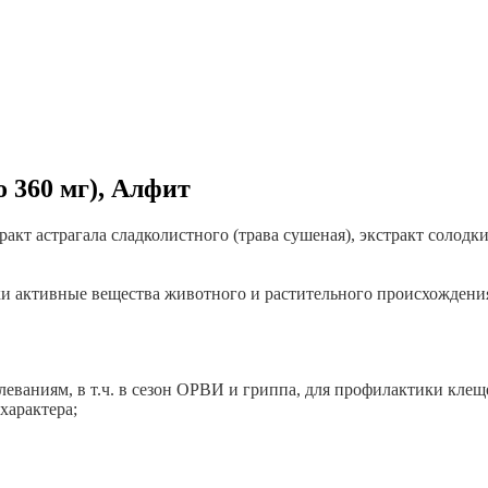
о 360 мг), Алфит
ракт астрагала сладколистного (трава сушеная), экстракт солодк
ски активные вещества животного и растительного происхождени
леваниям, в т.ч. в сезон ОРВИ и гриппа, для профилактики кле
характера;