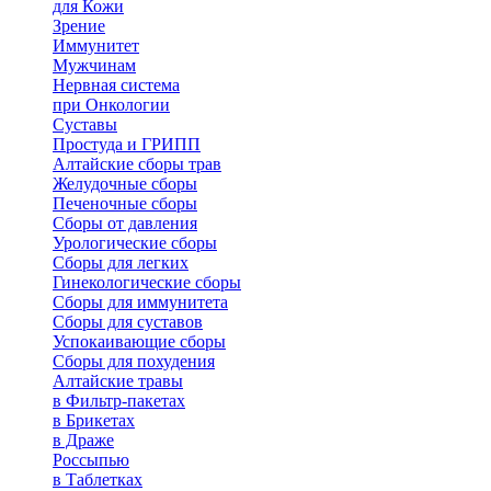
для Кожи
Зрение
Иммунитет
Мужчинам
Нервная система
при Онкологии
Суставы
Простуда и ГРИПП
Алтайские сборы трав
Желудочные сборы
Печеночные сборы
Сборы от давления
Урологические сборы
Сборы для легких
Гинекологические сборы
Сборы для иммунитета
Сборы для суставов
Успокаивающие сборы
Сборы для похудения
Алтайские травы
в Фильтр-пакетах
в Брикетах
в Драже
Россыпью
в Таблетках