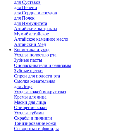
для Cуставов
для Печени
для Сердца и сосудов
для Почек
для Иммунитета
Алтайские экстракты
Мумиё алтайское
Алтайское каменное масло
Алтайский Мёд
Косметика и уход
Уход за полостью рта
Зубные пасты
Ополаскиватели и бальзамы
Зубные щетки
Спреи для полости рта
Смолка жевательная
для Лица
Уход за кожей вокруг глаз
Кремы для лица
Маски для лица
Очищение кожи
Уход за губами
Скрабы и пилинги
Тонизирование кожи
Сыворотки и флюиды