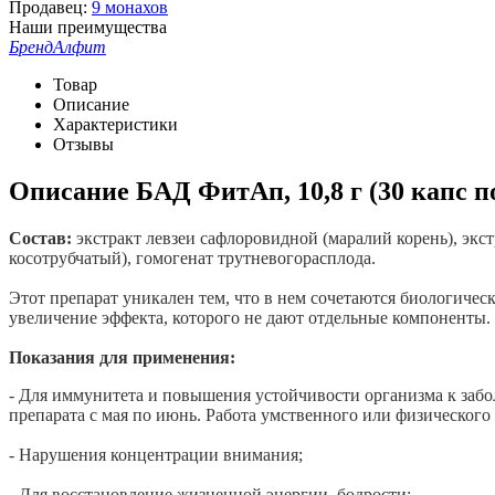
Продавец:
9 монахов
Наши преимущества
Бренд
Алфит
Товар
Описание
Характеристики
Отзывы
Описание
БАД ФитАп, 10,8 г (30 капс п
Состав:
экстракт левзеи сафлоровидной (маралий корень), экст
косотрубчатый), гомогенат трутневогорасплода.
Этот препарат уникален тем, что в нем сочетаются биологиче
увеличение эффекта, которого не дают отдельные компоненты.
Показания для применения:
- Для иммунитета и повышения устойчивости организма к забо
препарата с мая по июнь. Работа умственного или физического 
- Нарушения концентрации внимания;
- Для восстановление жизненной энергии, бодрости;