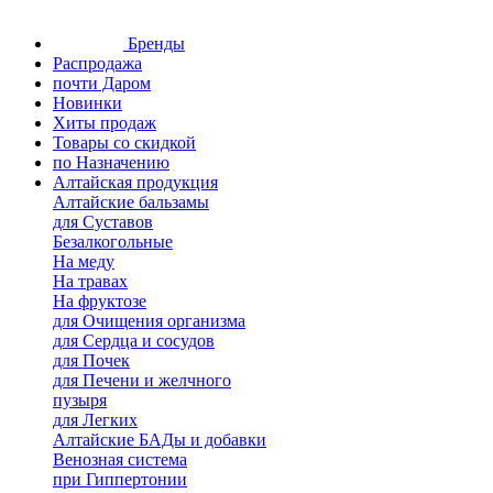
Бренды
Распродажа
почти Даром
Новинки
Хиты продаж
Товары со скидкой
по Назначению
Алтайская продукция
Алтайские бальзамы
для Суставов
Безалкогольные
На меду
На травах
На фруктозе
для Очищения организма
для Сердца и сосудов
для Почек
для Печени и желчного
пузыря
для Легких
Алтайские БАДы и добавки
Венозная система
при Гиппертонии