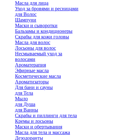
Масла для лица
Уход за бровями и ресницами
для Волос
Шампуни
Маски и сыворотки
Бальзамы и кондиционеры
Скрабы для кожи головы
Масла для волос
Лосьоны для волос
Несмываемый уход за
волосами
Ароматерапия
Эфирные масла
Косметические масла
Ароматизаторы
Для бани и сауны
для Тела
Мыло
для Душа
для Ванны
Скрабы и пиллинги для тела
Кремы и лосьоны
Маски и обертывания
Масла для тела и массажа
Дезодоранты