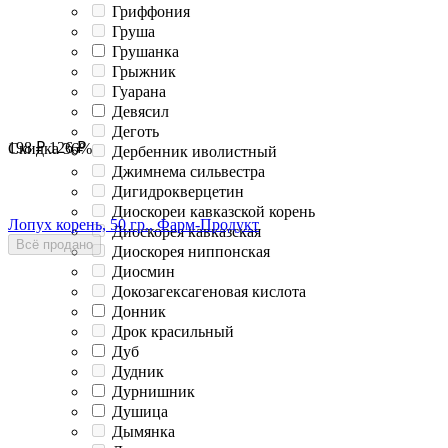
Гриффония
Груша
Грушанка
Грыжник
Гуарана
Девясил
Деготь
198
₽
126
₽
Скидка
36%
Дербенник иволистный
Джимнема сильвестра
Дигидрокверцетин
Диоскореи кавказской корень
Лопух корень, 50 гр., Фарм-Продукт
Диоскорея кавказская
Всё продано
Диоскорея ниппонская
Диосмин
Докозагексагеновая кислота
Донник
Дрок красильный
Дуб
Дудник
Дурнишник
Душица
Дымянка