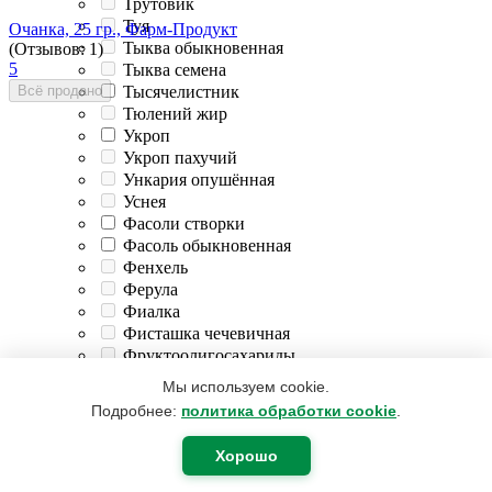
Трутовик
Туя
Очанка, 25 гр., Фарм-Продукт
Тыква обыкновенная
(Отзывов: 1)
5
Тыква семена
Всё продано
Тысячелистник
Тюлений жир
Укроп
Укроп пахучий
Ункария опушённая
Уснея
Фасоли створки
Фасоль обыкновенная
Фенхель
Ферула
Фиалка
Фисташка чечевичная
Фруктоолигосахариды
209
₽
148
₽
Скидка
29%
Фукус
Мы используем cookie.
Фундук
Подробнее:
политика обработки cookie
.
Хвощ полевой
Хвощь полевой
Медуница трава, 50г, Фарм-Продукт
Хорошо
Хелат кремния
(Отзывов: 1)
Хитозан