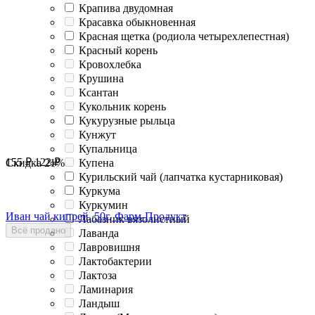
Крапива двудомная
Красавка обыкновенная
Красная щетка (родиола четырехлепестная)
Красный корень
Кровохлебка
Крушина
Ксантан
Кукольник корень
Кукурузные рыльца
Кунжут
Купальница
155
₽
122
₽
Скидка
21%
Купена
Курильский чай (лапчатка кустарниковая)
Куркума
Куркумин
Иван чай кипрей, 50г, Фарм-Продукт
Лабазник вязолистный
Всё продано
Лаванда
Лавровишня
Лактобактерии
Лактоза
Ламинария
Ландыш