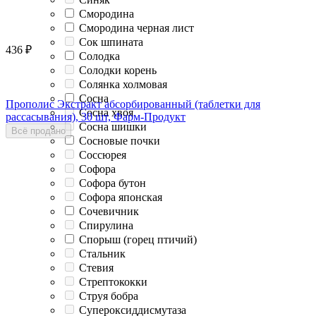
Смородина
Смородина черная лист
Сок шпината
436
₽
Солодка
Солодки корень
Солянка холмовая
Сосна
Прополис Экстракт абсорбированный (таблетки для
Сосна хвоя
рассасывания), 30 шт, Фарм-Продукт
Сосна шишки
Всё продано
Сосновые почки
Соссюрея
Софора
Софора бутон
Софора японская
Сочевичник
Спирулина
Спорыш (горец птичий)
Стальник
Стевия
Стрептококки
Струя бобра
Супероксиддисмутаза