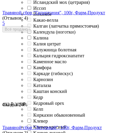
Исландский мох (цетрария)
Иссоп
Травяной сбор "Гипертония", 100г, Фарм-Продукт
Йохимбе
(Отзывов: 4)
Какао-велла
5
Калган (лапчатка прямостоячая)
Всё продано
Календула (ноготки)
Калина
Калия цитрат
Калужница болотная
Кальция гидроксиапатит
Каменное масло
Камфора
Каркаде (гибискус)
Карнозин
Каталаза
Каштан конский
Кедр
Кедровый орех
402
₽
305
₽
Скидка
24%
Келп
Кирказон обыкновенный
Клевер
Клевер красный
Травяной сбор "Легочный", 100г, Фарм-Продукт
Клевер луговой
(Отзывов: 2)