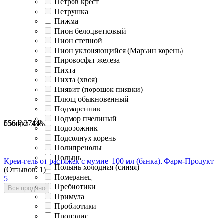
Петров крест
Петрушка
Пижма
Пион белоцветковый
Пион степной
Пион уклоняющийся (Марьин корень)
Пировосфат железа
Пихта
Пихта (хвоя)
Пиявит (порошок пиявки)
Плющ обыкновенный
Подмаренник
Подмор пчелиный
556
₽
374
₽
Скидка
33%
Подорожник
Подсолнух корень
Полипренолы
Полынь
Крем-гель от растяжек с мумие, 100 мл (банка), Фарм-Продукт
Полынь холодная (синяя)
(Отзывов: 1)
Померанец
5
Пребиотики
Всё продано
Примула
Пробиотики
Прополис