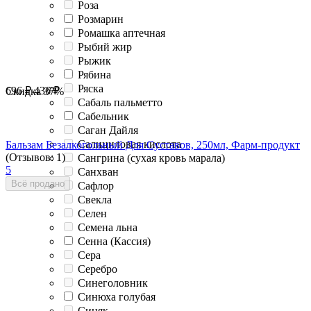
Роза
Розмарин
Ромашка аптечная
Рыбий жир
Рыжик
Рябина
Ряска
696
₽
436
₽
Скидка
37%
Сабаль пальметто
Сабельник
Саган Дайля
Салициловая кислота
Бальзам Безалкогольный Для Суставов, 250мл, Фарм-продукт
(Отзывов: 1)
Сангрина (сухая кровь марала)
5
Санхван
Всё продано
Сафлор
Свекла
Селен
Семена льна
Сенна (Кассия)
Сера
Серебро
Синеголовник
Синюха голубая
Синяк