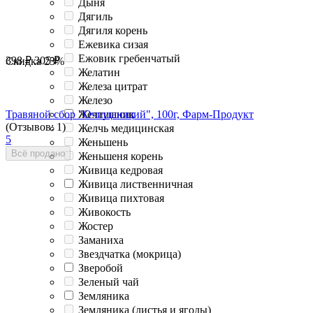
Дыня
Дягиль
Дягиля корень
Ежевика сизая
Ежовик гребенчатый
398
₽
305
₽
Скидка
23%
Желатин
Железа цитрат
Железо
Желтушник
Травяной сбор "Очищающий", 100г, Фарм-Продукт
(Отзывов: 1)
Желчь медицинская
5
Женьшень
Всё продано
Женьшеня корень
Живица кедровая
Живица лиственничная
Живица пихтовая
Живокость
Жостер
Заманиха
Звездчатка (мокрица)
Зверобой
Зеленый чай
Земляника
Земляника (листья и ягоды)