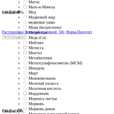
Матча
Мать-и-Мачеха
Мед
149
₽
89
₽
Скидка
40%
Медвежий жир
медвежье ушко
Меди бисциглинат
Расторопша, фиточай травяной, 50г, Фарм-Продукт
Медуница
Всё продано
Медь (Cu)
Мейтаке
Мелисса
Ментол
Метабиотики
Метилсульфонилметан (МСМ)
Миндаль
Мирт
Можжевельник
Молочай паласса
Молочная кислота
Мордовник
Моринга листья
Морковь
Морковь дикая
598
₽
414
₽
Скидка
31%
Морозник кавказский корень