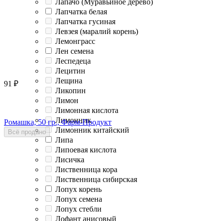
Лапачо (Муравьиное дерево)
Лапчатка белая
Лапчатка гусиная
Левзея (маралий корень)
Лемонграсс
Лен семена
Леспедеца
Лецитин
Лещина
91
₽
Ликопин
Лимон
Лимонная кислота
Лимонник
Ромашка, 50 гр., Фарм-Продукт
Лимонник китайский
Всё продано
Липа
Липоевая кислота
Лисичка
Лиственница кора
Лиственница сибирская
Лопух корень
Лопух семена
Лопух стебли
Лофант анисовый