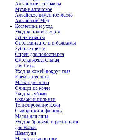
Алтайские экстракты
Мумиё алтайское
Алтайское каменное масло
Алтайский Мёд
Косметика и уход
Уход за полостью рта
Зубные пасты
Ополаскиватели и бальзамы
Зубные щетки
Спреи для полости рта
Смолка жевательная
для Лица
Уход за кожей вокруг глаз
Кремы для лица
Маски для лица
Очищение кожи
Уход за губами
Скрабы и пилинги
Тонизирование кожи
Сыворотки и флюиды
Масла для лица
Уход за бровями и ресницами
для Волос
Шампуни
Маски и сыворотки