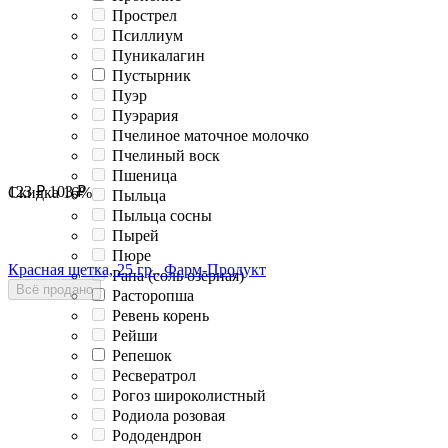
Прострел
Псиллиум
Пуникалагин
Пустырник
Пуэр
Пуэрария
Пчелиное маточное молочко
Пчелиный воск
Пшеница
123
₽
103
₽
Скидка
16%
Пыльца
Пыльца сосны
Пырей
Пюре
Красная щетка, 25 гр., Фарм-Продукт
Рапа (соль озерная)
Всё продано
Расторопша
Ревень корень
Рейши
Репешок
Ресвератрол
Рогоз широколистный
Родиола розовая
Рододендрон