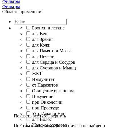
Фильтры
Фильтры
Область применения
Бронхи и легкие
для Вен
для Зрения
для Кожи
для Памяти и Мозга
для Печени
для Сердца и Сосудов
для Суставов и Мышц
ЖКТ
Иммунитет
от Паразитов
Очищение организма
Похудение
при Онкологии
при Простуде
Ухо, Горло и Нос
Показать все (25)
Свернуть
для Волос
Женское здоровье
По этим критериям поиска ничего не найдено