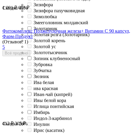
Зизифора
1 091
₽
653
₽
Скидка
40%
Зизифора пахучковидная
Зимолюбка
Змееголовник молдавский
Золотарник
Фитокомплекс Поджелудочная железа+ Витамин С 90 капсул,
Золотая розга (Золотарник)
Фарм-Продукт
Золотой корень
(Отзывов: 1)
Золотой ус
5
Золототысячник
Всё продано
Зопник клубненосный
Зубровка
Зубчатка
Зюзник
Ива белая
ива красная
Иван-чай (кипрей)
Ивы белой кора
Иглица понтийская
Имбирь
Индол-3-карбинол
412
₽
305
₽
Скидка
26%
Инулин
Ирис (касатик)