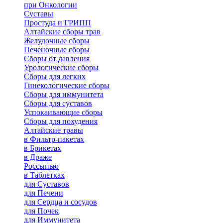
при Онкологии
Суставы
Простуда и ГРИПП
Алтайские сборы трав
Желудочные сборы
Печеночные сборы
Сборы от давления
Урологические сборы
Сборы для легких
Гинекологические сборы
Сборы для иммунитета
Сборы для суставов
Успокаивающие сборы
Сборы для похудения
Алтайские травы
в Фильтр-пакетах
в Брикетах
в Драже
Россыпью
в Таблетках
для Cуставов
для Печени
для Сердца и сосудов
для Почек
для Иммунитета