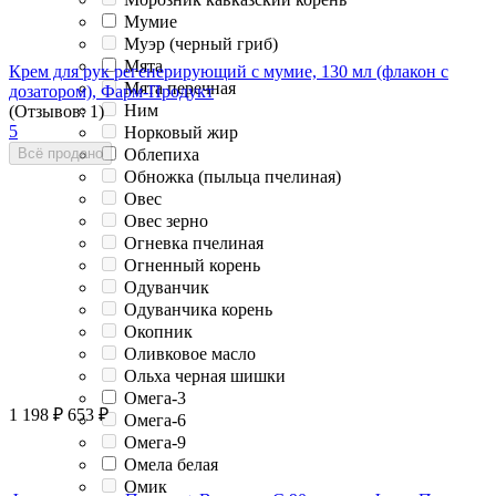
Мумие
Муэр (черный гриб)
Мята
Крем для рук регенерирующий с мумие, 130 мл (флакон с
Мята перечная
дозатором), Фарм-Продукт
Ним
(Отзывов: 1)
5
Норковый жир
Облепиха
Всё продано
Обножка (пыльца пчелиная)
Овес
Овес зерно
Огневка пчелиная
Огненный корень
Одуванчик
Одуванчика корень
Окопник
Оливковое масло
Ольха черная шишки
Омега-3
1 198
₽
653
₽
Омега-6
Омега-9
Омела белая
Омик