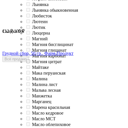
Льнянка
Льнянка обыкновенная
Любисток
Лютеин
Лютик
112
₽
105
₽
Скидка
6%
Люцерна
Магний
Магния бисглицинат
Магния глицинат
Грудной сбор, 50 гр., Фарм-Продукт
Магния карбонат
Всё продано
Магния цитрат
Майтаке
Мака перуанская
Малина
Малина лист
Мальва лесная
Манжетка
Марганец
Марена красильная
Масло кедровое
Масло МСТ
Масло облепиховое