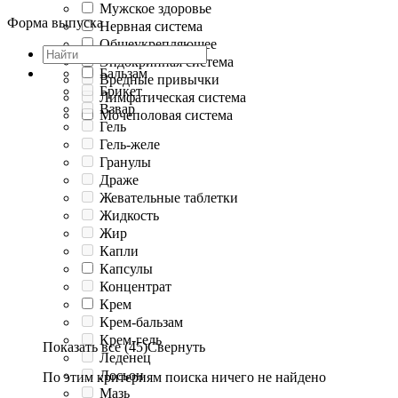
Мужское здоровье
Форма выпуска
Нервная система
Общеукрепляющее
Эндокринная система
Бальзам
Вредные привычки
Брикет
Лимфатическая система
Взвар
Мочеполовая система
Гель
Гель-желе
Гранулы
Драже
Жевательные таблетки
Жидкость
Жир
Капли
Капсулы
Концентрат
Крем
Крем-бальзам
Крем-гель
Показать все (45)
Свернуть
Леденец
Лосьон
По этим критериям поиска ничего не найдено
Мазь