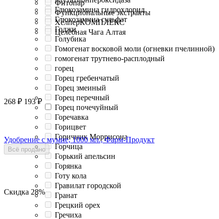
Фитопар
Глюкозамина гидрохлорид
Функциональные экстракты
Глюкозамина сульфат
ХелперКОМПЛЕКС
Годжи
Целебная Чага Алтая
Голубика
Гомогенат восковой моли (огневки пчелинной)
гомогенат трутнево-расплодный
горец
Горец гребенчатый
Горец змеиный
Горец перечный
268
₽
193
₽
Горец почечуйный
Горечавка
Горицвет
Горичник Моррисона
Удобрение с мумие, 1000 мл., Фарм-Продукт
Горчица
Всё продано
Горький апельсин
Горянка
Готу кола
Гравилат городской
Скидка
28%
Гранат
Грецкий орех
Гречиха