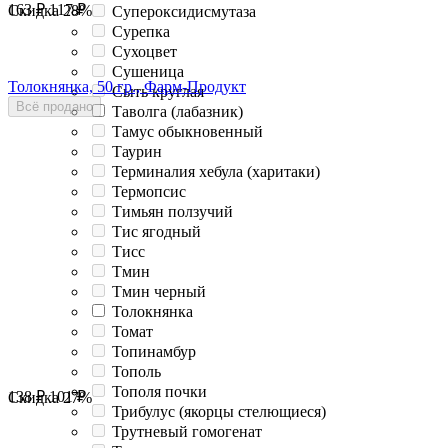
163
₽
117
₽
Скидка
28%
Супероксидисмутаза
Сурепка
Сухоцвет
Сушеница
Толокнянка, 50 гр., Фарм-Продукт
Сыть круглая
Всё продано
Таволга (лабазник)
Тамус обыкновенный
Таурин
Терминалия хебула (харитаки)
Термопсис
Тимьян ползучий
Тис ягодный
Тисс
Тмин
Тмин черный
Толокнянка
Томат
Топинамбур
Тополь
Тополя почки
138
₽
101
₽
Скидка
27%
Трибулус (якорцы стелющиеся)
Трутневый гомогенат