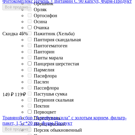
Фитокомплекс Печень + Витамин С 90 капсул, Фарм-Продукт
Орешник
Всё продано
Орляк
Ортосифон
Осина
Очанка
Скидка
45%
Пажитник (Хельба)
Пантирия скандальная
Пантогематоген
Панторин
Панты марала
Панцерия шерстистая
Пармелия
Пасифлора
Паслен
Пассифлора
Пастушья сумка
149
₽
119
₽
Патриния скальная
Пектин
Первоцвет
Травяной сбор "Алтайская сила" с золотым корнем, фильтр-
Переступень
пакет, 1,5 г*20 шт, Фарм-Продукт
Перец красный
Всё продано
Персик обыкновенный