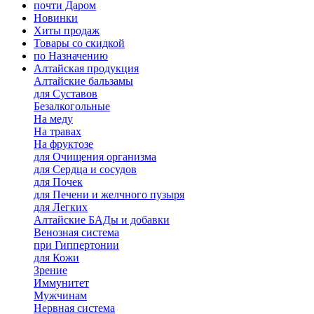
почти Даром
Новинки
Хиты продаж
Товары со скидкой
по Назначению
Алтайская продукция
Алтайские бальзамы
для Суставов
Безалкогольные
На меду
На травах
На фруктозе
для Очищения организма
для Сердца и сосудов
для Почек
для Печени и желчного пузыря
для Легких
Алтайские БАДы и добавки
Венозная система
при Гиппертонии
для Кожи
Зрение
Иммунитет
Мужчинам
Нервная система