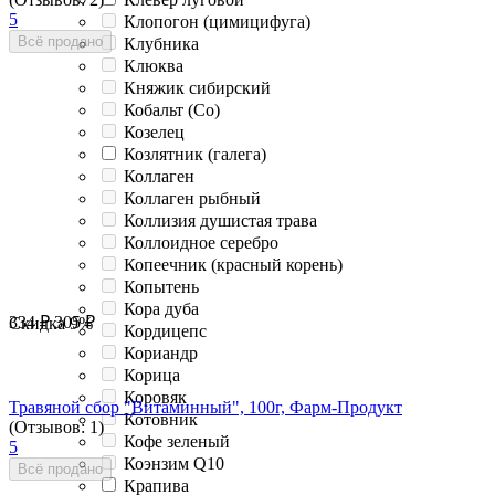
5
Клопогон (цимицифуга)
Всё продано
Клубника
Клюква
Княжик сибирский
Кобальт (Co)
Козелец
Козлятник (галега)
Коллаген
Коллаген рыбный
Коллизия душистая трава
Коллоидное серебро
Копеечник (красный корень)
Копытень
Кора дуба
334
₽
305
₽
Скидка
9%
Кордицепс
Кориандр
Корица
Коровяк
Травяной сбор "Витаминный", 100г, Фарм-Продукт
Котовник
(Отзывов: 1)
Кофе зеленый
5
Коэнзим Q10
Всё продано
Крапива