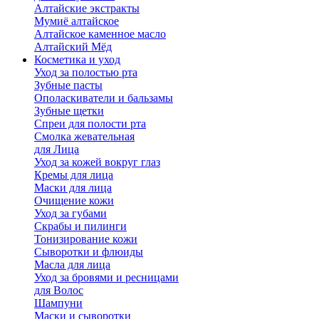
Алтайские экстракты
Мумиё алтайское
Алтайское каменное масло
Алтайский Мёд
Косметика и уход
Уход за полостью рта
Зубные пасты
Ополаскиватели и бальзамы
Зубные щетки
Спреи для полости рта
Смолка жевательная
для Лица
Уход за кожей вокруг глаз
Кремы для лица
Маски для лица
Очищение кожи
Уход за губами
Скрабы и пилинги
Тонизирование кожи
Сыворотки и флюиды
Масла для лица
Уход за бровями и ресницами
для Волос
Шампуни
Маски и сыворотки