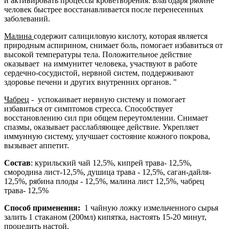
и активировать процессы кроветворения. Благодаря рябине
человек быстрее восстанавливается после перенесенных
заболеваний.
Малина
содержит салициловую кислоту, которая является
природным аспирином, снимает боль, помогает избавиться от
высокой температуры тела. Положительное действие
оказывает на иммунитет человека, участвуют в работе
сердечно-сосудистой, нервной систем, поддерживают
здоровье печени и других внутренних органов. "
Чабрец
- успокаивает нервную систему и помогает
избавиться от симптомов стресса. Способствует
восстановлению сил при общем переутомлении. Снимает
спазмы, оказывает расслабляющее действие. Укрепляет
иммунную систему, улучшает состояние кожного покрова,
вызывает аппетит.
Состав
: курильский чай 12,5%, кипрей трава- 12,5%,
смородина лист-12,5%, душица трава - 12,5%, саган-дайля-
12,5%, рябина плоды - 12,5%, малина лист 12,5%, чабрец
трава- 12,5%
Способ применения:
1 чайную ложку измельченного сырья
залить 1 стаканом (200мл) кипятка, настоять 15-20 минут,
процедить настой.