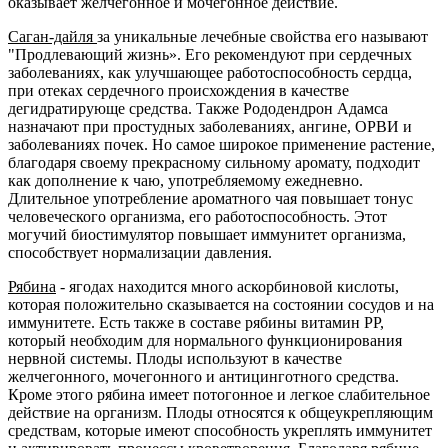
оказывает желчегонное и мочегонное действие.
Саган-дайля
за уникальные лечебные свойства его называют
"Продлевающий жизнь». Его рекомендуют при сердечных
заболеваниях, как улучшающее работоспособность сердца,
при отеках сердечного происхождения в качестве
дегидратирующе средства. Также Рододендрон Адамса
назначают при простудных заболеваниях, ангине, ОРВИ и
заболеваниях почек. Но самое широкое применение растение,
благодаря своему прекрасному сильному аромату, подходит
как дополнение к чаю, употребляемому ежедневно.
Длительное употребление ароматного чая повышает тонус
человеческого организма, его работоспособность. Этот
могучий биостимулятор повышает иммунитет организма,
способствует нормализации давления.
Рябина
- ягодах находится много аскорбиновой кислоты,
которая положительно сказывается на состоянии сосудов и на
иммунитете. Есть также в составе рябины витамин РР,
который необходим для нормального функционирования
нервной системы. Плоды используют в качестве
желчегонного, мочегонного и антицинготного средства.
Кроме этого рябина имеет потогонное и легкое слабительное
действие на организм. Плоды относятся к общеукрепляющим
средствам, которые имеют способность укреплять иммунитет