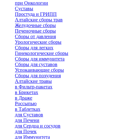
при Онкологии
Суставы
Простуда и ГРИПП
Алтайские сборы трав
Желудочные сборы
Печеночные сборы
Сборы от давления
Урологические сборы
Сборы для легких
Гинекологические сборы
Сборы для иммунитета
Сборы для суставов
Успокаивающие сборы
Сборы для похудения
Алтайские травы
в Фильтр-пакетах
в Брикетах
в Драже
Россыпью
в Таблетках
для Cуставов
для Печени
для Сердца и сосудов
для Почек
для Иммунитета