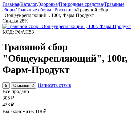
Главная
/
Каталог
/
Здоровье
/
Природные средства
/
Травяные
сборы
/
Травяные сборы | Россыпью
/
Травяной сбор
"Общеукрепляющий", 100г, Фарм-Продукт
Скидка
28%
КОД:
РФАП53
Травяной сбор
"Общеукрепляющий", 100г,
Фарм-Продукт
Написать отзыв
5
Отзывов: 2
Всё продано
305
₽
423
₽
Вы экономите:
118
₽