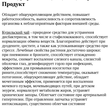
Продукт
Обладает общеукрепляющим действием, повышает
работоспособность, выносливость и сопротивляемость
организма к неблагоприятным факторам внешней среды.
Курильский чай
- природное средство для устранения
дисбактериоза, в том числе и стафилококкового, способствует
нормализации обмена веществ. Благоприятно действует при
дуодените, цистите, а также как успокаивающее средство при
стрессе. Лечебные свойства растения достаточно широки:
при пневмонии и бронхите, способствует отхождению
мокроты, снимает воспаление слезного канала, слизистой
оболочки глаз, дезинфицирует горло при инфекциях,
эффективен для промывания носоглотки при
рините,способствует снижению температуры, оказывает
потогонное, общеукрепляющее действие, обладает
мочегонным эффектом, применяется при воспалении
мочевого пузыря, мочевыводящих путей, при детском
энурезе, нормализует метаболизм жиров, устраняет
хронические запоры. Облегчает состояние при артериальной
гипертензии. При отравлении лапчатка устраняет
интоксикацию, существенно облегчая состояние