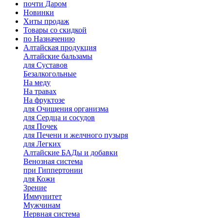
почти Даром
Новинки
Хиты продаж
Товары со скидкой
по Назначению
Алтайская продукция
Алтайские бальзамы
для Суставов
Безалкогольные
На меду
На травах
На фруктозе
для Очищения организма
для Сердца и сосудов
для Почек
для Печени и желчного пузыря
для Легких
Алтайские БАДы и добавки
Венозная система
при Гиппертонии
для Кожи
Зрение
Иммунитет
Мужчинам
Нервная система