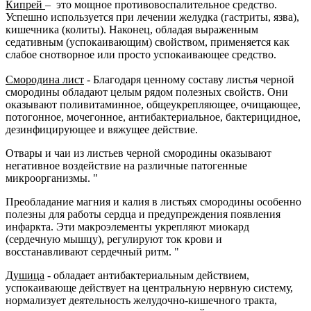
Кипрей
– это мощное противовоспалительное средство.
Успешно используется при лечении желудка (гастриты, язва),
кишечника (колиты). Наконец, обладая выраженным
седативным (успокаивающим) свойством, применяется как
слабое снотворное или просто успокаивающее средство.
Смородина лист
- Благодаря ценному составу листья черной
смородины обладают целым рядом полезных свойств. Они
оказывают поливитаминное, общеукрепляющее, очищающее,
потогонное, мочегонное, антибактериальное, бактерицидное,
дезинфицирующее и вяжущее действие.
Отвары и чаи из листьев черной смородины оказывают
негативное воздействие на различные патогенные
микроорганизмы. "
Преобладание магния и калия в листьях смородины особенно
полезны для работы сердца и предупреждения появления
инфаркта. Эти макроэлементы укрепляют миокард
(сердечную мышцу), регулируют ток крови и
восстанавливают сердечный ритм. "
Душица
- обладает антибактериальным действием,
успокаивающе действует на центральную нервную систему,
нормализует деятельность желудочно-кишечного тракта,