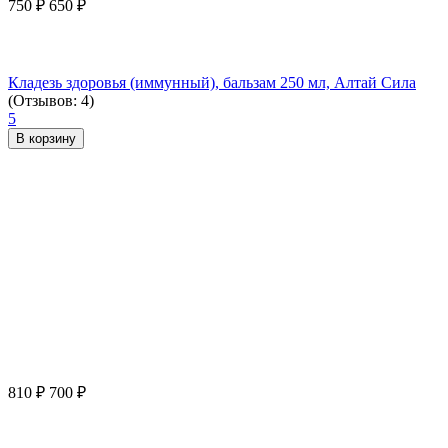
750
₽
650
₽
Кладезь здоровья (иммунный), бальзам 250 мл, Алтай Сила
(Отзывов: 4)
5
В корзину
810
₽
700
₽