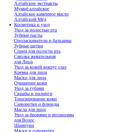
Алтайские экстракты
Мумиё алтайское
Алтайское каменное масло
Алтайский Мёд
Косметика и уход
Уход за полостью рта
Зубные пасты
Ополаскиватели и бальзамы
Зубные щетки
Спреи для полости рта
Смолка жевательная
для Лица
Уход за кожей вокруг глаз
Кремы для лица
Маски для лица
Очищение кожи
Уход за губами
Скрабы и пилинги
Тонизирование кожи
Сыворотки и флюиды
Масла для лица
Уход за бровями и ресницами
для Волос
Шампуни
Маски и сыворотки