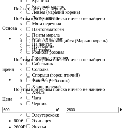
Крапива
Красный корень
Показать все (37)
Свернуть
Левзея (маралий корень)
Лопух корень
По этим критериям поиска ничего не найдено
Мята перечная
Основа
Пантогематоген
Панты марала
Безалкогольные
Пион уклоняющийся (Марьин корень)
На пантах
Пустырник
На травах
Родиола розовая
Ромашка аптечная
По этим критериям поиска ничего не найдено
Сабельник
Бренд
Солодка
Спорыш (горец птичий)
Алтай Сила
Таволга (лабазник)
Хвощ полевой
По этим критериям поиска ничего не найдено
Хмель
Чага
Цена
Черника
Шиповник
₽
–
₽
Элеутерококк
600
₽
Эхинацея
Ярутка
2800
₽