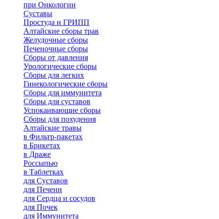
при Онкологии
Суставы
Простуда и ГРИПП
Алтайские сборы трав
Желудочные сборы
Печеночные сборы
Сборы от давления
Урологические сборы
Сборы для легких
Гинекологические сборы
Сборы для иммунитета
Сборы для суставов
Успокаивающие сборы
Сборы для похудения
Алтайские травы
в Фильтр-пакетах
в Брикетах
в Драже
Россыпью
в Таблетках
для Cуставов
для Печени
для Сердца и сосудов
для Почек
для Иммунитета