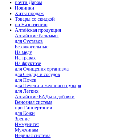
почти Даром
Новинки
Хиты продаж
Товары со скидкой
по Назначению
Алтайская продукция
Алтайские бальзамы
для Суставов
Безалкогольные
На меду
На травах
На фруктозе
для Очищения организма
для Сердца и сосудов
для Почек
для Печени и желчного пузыря
для Легких
Алтайские БАДы и добавки
Венозная система
при Гиппертонии
для Кожи
Зрение
Иммунитет
Мужчинам
Нервная система