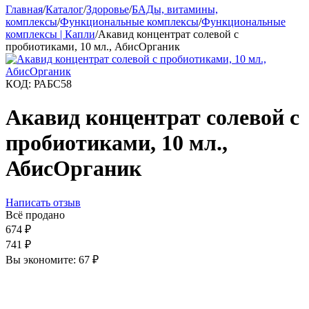
Главная
/
Каталог
/
Здоровье
/
БАДы, витамины,
комплексы
/
Функциональные комплексы
/
Функциональные
комплексы | Капли
/
Акавид концентрат солевой с
пробиотиками, 10 мл., АбисОрганик
КОД:
РАБС58
Акавид концентрат солевой с
пробиотиками, 10 мл.,
АбисОрганик
Написать отзыв
Всё продано
674
₽
741
₽
Вы экономите:
67
₽