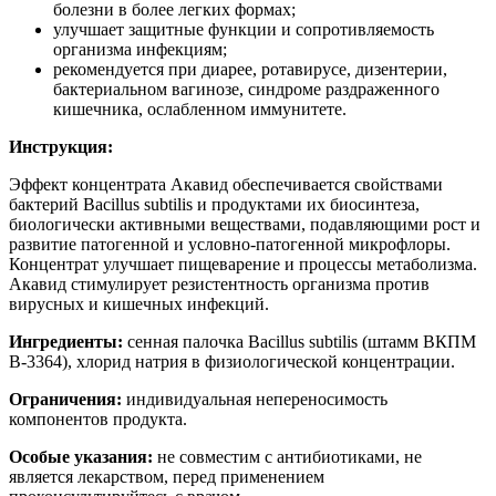
болезни в более легких формах;
улучшает защитные функции и сопротивляемость
организма инфекциям;
рекомендуется при диарее, ротавирусе, дизентерии,
бактериальном вагинозе, синдроме раздраженного
кишечника, ослабленном иммунитете.
Инструкция:
Эффект концентрата Акавид обеспечивается свойствами
бактерий Bacillus subtilis и продуктами их биосинтеза,
биологически активными веществами, подавляющими рост и
развитие патогенной и условно-патогенной микрофлоры.
Концентрат улучшает пищеварение и процессы метаболизма.
Акавид стимулирует резистентность организма против
вирусных и кишечных инфекций.
Ингредиенты:
сенная палочка Bacillus subtilis (штамм ВКПМ
В-3364), хлорид натрия в физиологической концентрации.
Ограничения:
индивидуальная непереносимость
компонентов продукта.
Особые указания:
не совместим с антибиотиками, не
является лекарством, перед применением