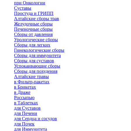
при Онкологии
Суставы
Простуда и ГРИПП
Алтайские сборы трав
Желудочные сборы
Печеночные сборы
Сборы от давления
Урологические сборы
Сборы для легких
Гинекологические сборы
Сборы для иммунитета
Сборы для суставов
Успокаивающие сборы
Сборы для похудения
Алтайские травы
в Фильтр-пакетах
в Брикетах
в Драже
Россыпью
в Таблетках
для Cуставов
для Печени
для Сердца и сосудов
для Почек
для Иммунитета