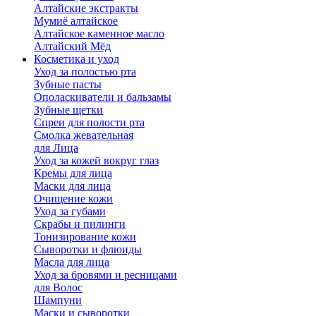
Алтайские экстракты
Мумиё алтайское
Алтайское каменное масло
Алтайский Мёд
Косметика и уход
Уход за полостью рта
Зубные пасты
Ополаскиватели и бальзамы
Зубные щетки
Спреи для полости рта
Смолка жевательная
для Лица
Уход за кожей вокруг глаз
Кремы для лица
Маски для лица
Очищение кожи
Уход за губами
Скрабы и пилинги
Тонизирование кожи
Сыворотки и флюиды
Масла для лица
Уход за бровями и ресницами
для Волос
Шампуни
Маски и сыворотки