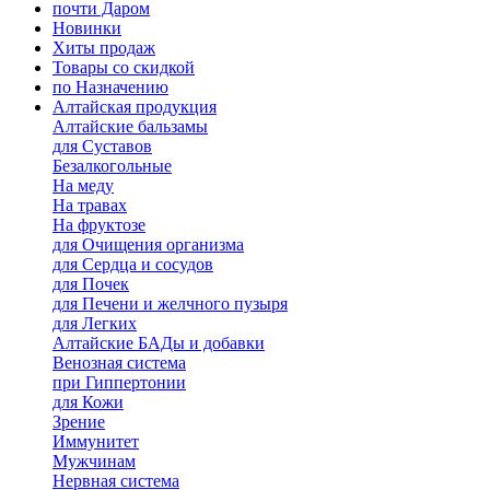
почти Даром
Новинки
Хиты продаж
Товары со скидкой
по Назначению
Алтайская продукция
Алтайские бальзамы
для Суставов
Безалкогольные
На меду
На травах
На фруктозе
для Очищения организма
для Сердца и сосудов
для Почек
для Печени и желчного пузыря
для Легких
Алтайские БАДы и добавки
Венозная система
при Гиппертонии
для Кожи
Зрение
Иммунитет
Мужчинам
Нервная система