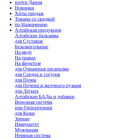
почти Даром
Новинки
Хиты продаж
Товары со скидкой
по Назначению
Алтайская продукция
Алтайские бальзамы
для Суставов
Безалкогольные
На меду
На травах
На фруктозе
для Очищения организма
для Сердца и сосудов
для Почек
для Печени и желчного пузыря
для Легких
Алтайские БАДы и добавки
Венозная система
при Гиппертонии
для Кожи
Зрение
Иммунитет
Мужчинам
Нервная система