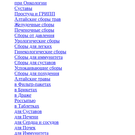
при Онкологии
Суставы
Простуда и ГРИПП
Алтайские сборы трав
Желудочные сборы
Печеночные сборы
Сборы от давления
Урологические сборы
Сборы для легких
Гинекологические сборы
Сборы для иммунитета
Сборы для суставов
Успокаивающие сборы
Сборы для похудения
Алтайские травы
в Фильтр-пакетах
в Брикетах
в Драже
Россыпью
в Таблетках
для Cуставов
для Печени
для Сердца и сосудов
для Почек
для Иммунитета