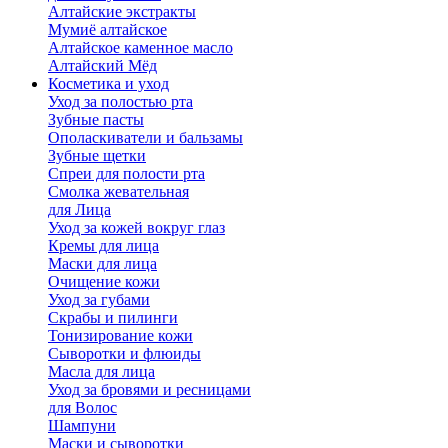
Алтайские экстракты
Мумиё алтайское
Алтайское каменное масло
Алтайский Мёд
Косметика и уход
Уход за полостью рта
Зубные пасты
Ополаскиватели и бальзамы
Зубные щетки
Спреи для полости рта
Смолка жевательная
для Лица
Уход за кожей вокруг глаз
Кремы для лица
Маски для лица
Очищение кожи
Уход за губами
Скрабы и пилинги
Тонизирование кожи
Сыворотки и флюиды
Масла для лица
Уход за бровями и ресницами
для Волос
Шампуни
Маски и сыворотки