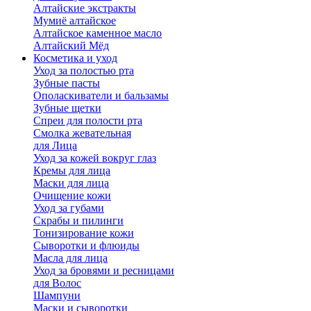
Алтайские экстракты
Мумиё алтайское
Алтайское каменное масло
Алтайский Мёд
Косметика и уход
Уход за полостью рта
Зубные пасты
Ополаскиватели и бальзамы
Зубные щетки
Спреи для полости рта
Смолка жевательная
для Лица
Уход за кожей вокруг глаз
Кремы для лица
Маски для лица
Очищение кожи
Уход за губами
Скрабы и пилинги
Тонизирование кожи
Сыворотки и флюиды
Масла для лица
Уход за бровями и ресницами
для Волос
Шампуни
Маски и сыворотки