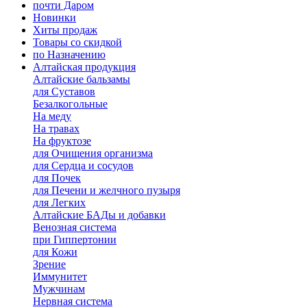
почти Даром
Новинки
Хиты продаж
Товары со скидкой
по Назначению
Алтайская продукция
Алтайские бальзамы
для Суставов
Безалкогольные
На меду
На травах
На фруктозе
для Очищения организма
для Сердца и сосудов
для Почек
для Печени и желчного пузыря
для Легких
Алтайские БАДы и добавки
Венозная система
при Гиппертонии
для Кожи
Зрение
Иммунитет
Мужчинам
Нервная система