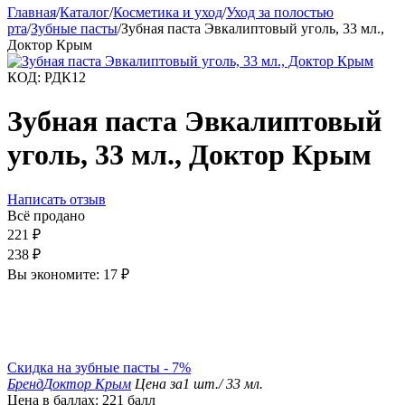
Главная
/
Каталог
/
Косметика и уход
/
Уход за полостью
рта
/
Зубные пасты
/
Зубная паста Эвкалиптовый уголь, 33 мл.,
Доктор Крым
КОД:
РДК12
Зубная паста Эвкалиптовый
уголь, 33 мл., Доктор Крым
Написать отзыв
Всё продано
221
₽
238
₽
Вы экономите:
17
₽
Скидка на зубные пасты - 7%
Бренд
Доктор Крым
Цена за
1 шт./ 33 мл.
Цена в баллах:
221 балл