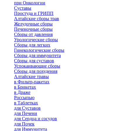
при Онкологии
Суставы
Простуда и ГРИПП
Алтайские сборы трав
Желудочные сборы
Печеночные сборы
Сборы от давления
Урологические сборы
Сборы для легких
Гинекологические сборы
Сборы для иммунитета
Сборы для суставов
Успокаивающие сборы
Сборы для похудения
Алтайские травы
в Фильтр-пакетах
в Брикетах
в Драже
Россыпью
в Таблетках
для Cуставов
для Печени
для Сердца и сосудов
для Почек
для Иммунитета