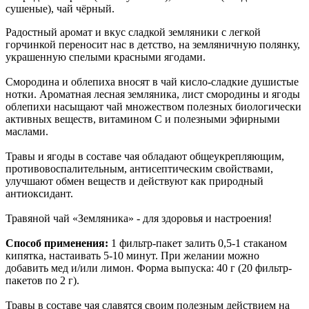
сушеные), чай чёрный.
Радостный аромат и вкус сладкой земляники с легкой
горчинкой переносит нас в детство, на земляничную полянку,
украшенную спелыми красными ягодами.
Смородина и облепиха вносят в чай кисло-сладкие душистые
нотки. Ароматная лесная земляника, лист смородины и ягоды
облепихи насыщают чай множеством полезных биологически
активных веществ, витамином С и полезными эфирными
маслами.
Травы и ягоды в составе чая обладают общеукрепляющим,
противовоспалительным, антисептическим свойствами,
улучшают обмен веществ и действуют как природный
антиоксидант.
Травяной чай «Земляника» - для здоровья и настроения!
Способ применения:
1 фильтр-пакет залить 0,5-1 стаканом
кипятка, настаивать 5-10 минут. При желании можно
добавить мед и/или лимон. Форма выпуска: 40 г (20 фильтр-
пакетов по 2 г).
Травы в составе чая славятся своим полезным действием на