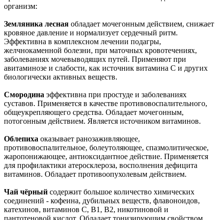
организм:
Земляника лесная
обладает мочегонным действием, снижает
кровяное давление и нормализует сердечный ритм.
Эффективна в комплексном лечении подагры,
желчнокаменной болезни, при маточных кровотечениях,
заболеваниях мочевыводящих путей. Применяют при
авитаминозе и слабости, как источник витамина С и других
биологически активных веществ.
Смородина
эффективна при простуде и заболеваниях
суставов. Применяется в качестве противовоспалительного,
общеукрепляющего средства. Обладает мочегонным,
потогонным действием. Является источником витаминов.
Облепиха
оказывает ранозаживляющее,
противовоспалительное, болеутоляющее, спазмолитическое,
жаропонижающее, антиоксидантное действие. Применяется
для профилактики атеросклероза, восполнения дефицита
витаминов. Обладает противоопухолевым действием.
Чай чёрный
содержит большое количество химических
соединений - кофеина, дубильных веществ, флавоноидов,
катехинов, витаминов С, В1, В2, никотиновой и
пантотеновой кислот. Обладает тонизирующим свойством,