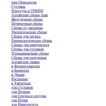
при Онкологии
Суставы
Простуда и ГРИПП
Алтайские сборы трав
Желудочные сборы
Печеночные сборы
Сборы от давления
Урологические сборы
Сборы для легких
Гинекологические сборы
Сборы для иммунитета
Сборы для суставов
Успокаивающие сборы
Сборы для похудения
Алтайские травы
в Фильтр-пакетах
в Брикетах
в Драже
Россыпью
в Таблетках
для Cуставов
для Печени
для Сердца и сосудов
для Почек
для Иммунитета