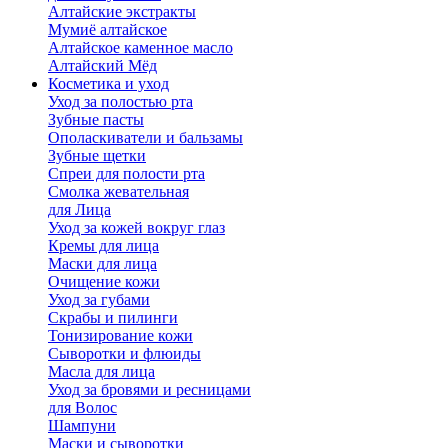
Алтайские экстракты
Мумиё алтайское
Алтайское каменное масло
Алтайский Мёд
Косметика и уход
Уход за полостью рта
Зубные пасты
Ополаскиватели и бальзамы
Зубные щетки
Спреи для полости рта
Смолка жевательная
для Лица
Уход за кожей вокруг глаз
Кремы для лица
Маски для лица
Очищение кожи
Уход за губами
Скрабы и пилинги
Тонизирование кожи
Сыворотки и флюиды
Масла для лица
Уход за бровями и ресницами
для Волос
Шампуни
Маски и сыворотки