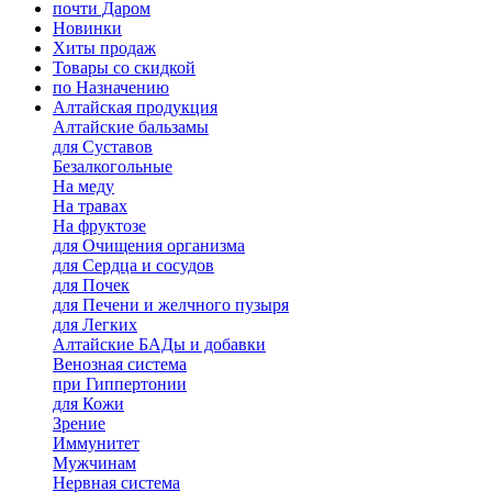
почти Даром
Новинки
Хиты продаж
Товары со скидкой
по Назначению
Алтайская продукция
Алтайские бальзамы
для Суставов
Безалкогольные
На меду
На травах
На фруктозе
для Очищения организма
для Сердца и сосудов
для Почек
для Печени и желчного пузыря
для Легких
Алтайские БАДы и добавки
Венозная система
при Гиппертонии
для Кожи
Зрение
Иммунитет
Мужчинам
Нервная система