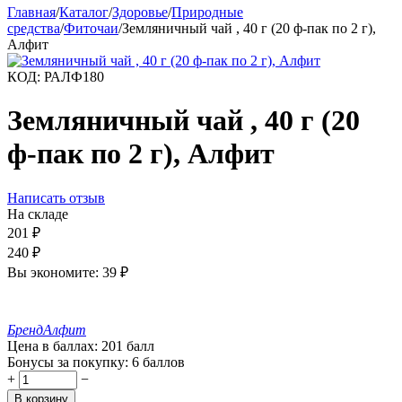
Главная
/
Каталог
/
Здоровье
/
Природные
средства
/
Фиточаи
/
Земляничный чай , 40 г (20 ф-пак по 2 г),
Алфит
КОД:
РАЛФ180
Земляничный чай , 40 г (20
ф-пак по 2 г), Алфит
Написать отзыв
На складе
201
₽
240
₽
Вы экономите:
39
₽
Бренд
Алфит
Цена в баллах:
201 балл
Бонусы за покупку:
6 баллов
+
−
В корзину