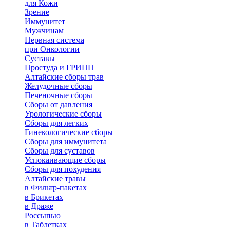
для Кожи
Зрение
Иммунитет
Мужчинам
Нервная система
при Онкологии
Суставы
Простуда и ГРИПП
Алтайские сборы трав
Желудочные сборы
Печеночные сборы
Сборы от давления
Урологические сборы
Сборы для легких
Гинекологические сборы
Сборы для иммунитета
Сборы для суставов
Успокаивающие сборы
Сборы для похудения
Алтайские травы
в Фильтр-пакетах
в Брикетах
в Драже
Россыпью
в Таблетках