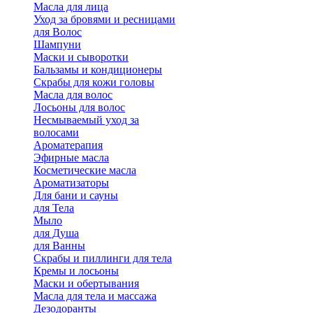
Масла для лица
Уход за бровями и ресницами
для Волос
Шампуни
Маски и сыворотки
Бальзамы и кондиционеры
Скрабы для кожи головы
Масла для волос
Лосьоны для волос
Несмываемый уход за
волосами
Ароматерапия
Эфирные масла
Косметические масла
Ароматизаторы
Для бани и сауны
для Тела
Мыло
для Душа
для Ванны
Скрабы и пиллинги для тела
Кремы и лосьоны
Маски и обертывания
Масла для тела и массажа
Дезодоранты