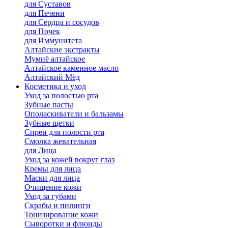
для Cуставов
для Печени
для Сердца и сосудов
для Почек
для Иммунитета
Алтайские экстракты
Мумиё алтайское
Алтайское каменное масло
Алтайский Мёд
Косметика и уход
Уход за полостью рта
Зубные пасты
Ополаскиватели и бальзамы
Зубные щетки
Спреи для полости рта
Смолка жевательная
для Лица
Уход за кожей вокруг глаз
Кремы для лица
Маски для лица
Очищение кожи
Уход за губами
Скрабы и пилинги
Тонизирование кожи
Сыворотки и флюиды