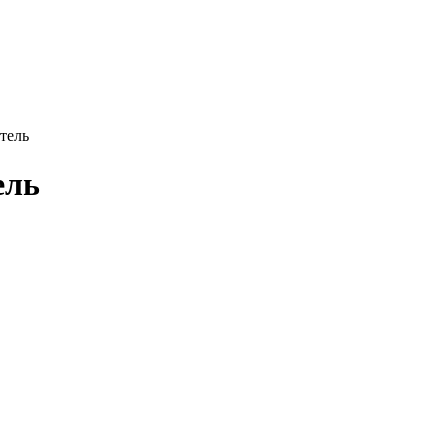
тель
ель