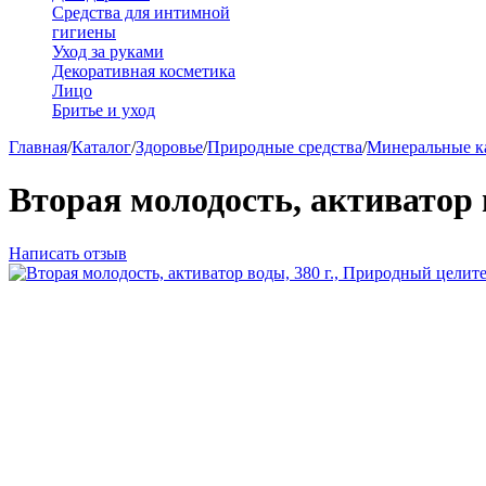
Средства для интимной
гигиены
Уход за руками
Декоративная косметика
Лицо
Бритье и уход
Главная
/
Каталог
/
Здоровье
/
Природные средства
/
Минеральные к
Вторая молодость, активатор 
Написать отзыв