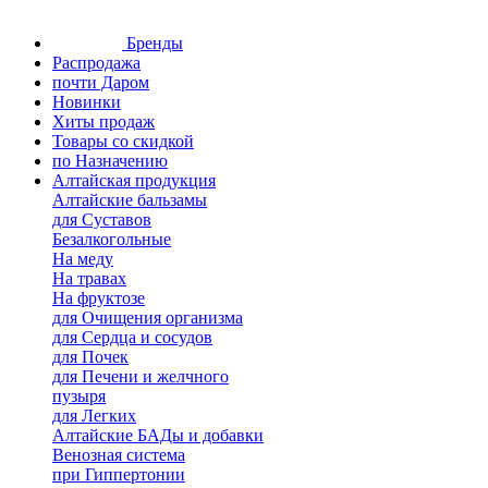
Бренды
Распродажа
почти Даром
Новинки
Хиты продаж
Товары со скидкой
по Назначению
Алтайская продукция
Алтайские бальзамы
для Суставов
Безалкогольные
На меду
На травах
На фруктозе
для Очищения организма
для Сердца и сосудов
для Почек
для Печени и желчного
пузыря
для Легких
Алтайские БАДы и добавки
Венозная система
при Гиппертонии