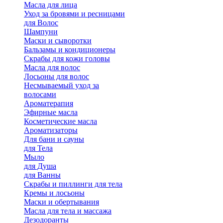
Масла для лица
Уход за бровями и ресницами
для Волос
Шампуни
Маски и сыворотки
Бальзамы и кондиционеры
Скрабы для кожи головы
Масла для волос
Лосьоны для волос
Несмываемый уход за
волосами
Ароматерапия
Эфирные масла
Косметические масла
Ароматизаторы
Для бани и сауны
для Тела
Мыло
для Душа
для Ванны
Скрабы и пиллинги для тела
Кремы и лосьоны
Маски и обертывания
Масла для тела и массажа
Дезодоранты