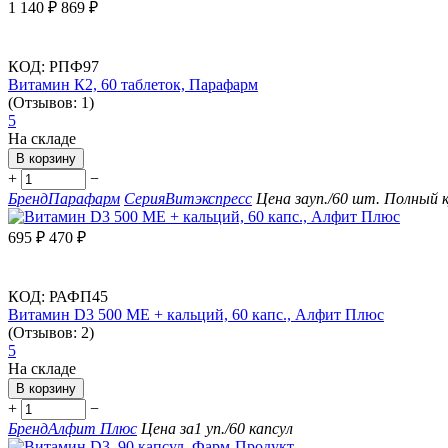
1 140
₽
869
₽
КОД:
РПФ97
Витамин К2, 60 таблеток, Парафарм
(Отзывов: 1)
5
На складе
В корзину
+
−
Бренд
Парафарм
Серия
Витэкспресс
Цена за
уп./60 шт.
Полный к
695
₽
470
₽
КОД:
РАФП45
Витамин D3 500 МЕ + кальций, 60 капс., Алфит Плюс
(Отзывов: 2)
5
На складе
В корзину
+
−
Бренд
Алфит Плюс
Цена за
1 уп./60 капсул