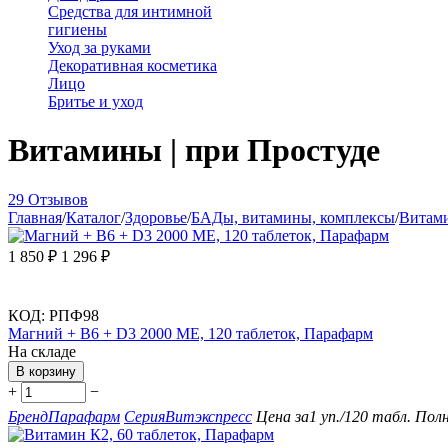
Средства для интимной
гигиены
Уход за руками
Декоративная косметика
Лицо
Бритье и уход
Витамины | при Простуде
29 Отзывов
Главная
/
Каталог
/
Здоровье
/
БАДы, витамины, комплексы
/
Витам
1 850
₽
1 296
₽
КОД:
РПФ98
Магний + B6 + D3 2000 ME, 120 таблеток, Парафарм
На складе
В корзину
+
−
Бренд
Парафарм
Серия
Витэкспресс
Цена за
1 уп./120 табл.
Полн