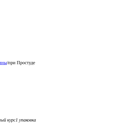
ины
/
при Простуде
ый курс
1 упаковка