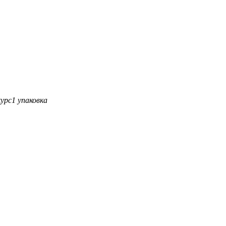
урс
1 упаковка