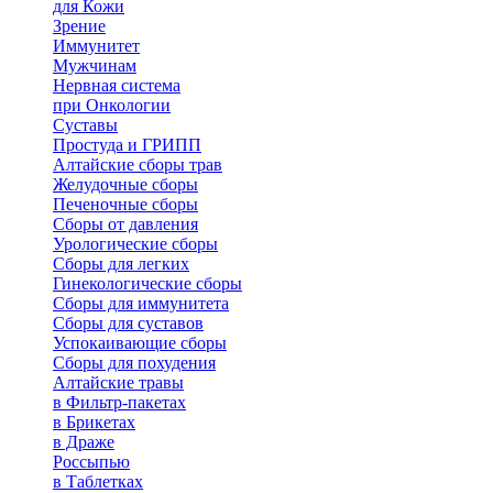
для Кожи
Зрение
Иммунитет
Мужчинам
Нервная система
при Онкологии
Суставы
Простуда и ГРИПП
Алтайские сборы трав
Желудочные сборы
Печеночные сборы
Сборы от давления
Урологические сборы
Сборы для легких
Гинекологические сборы
Сборы для иммунитета
Сборы для суставов
Успокаивающие сборы
Сборы для похудения
Алтайские травы
в Фильтр-пакетах
в Брикетах
в Драже
Россыпью
в Таблетках