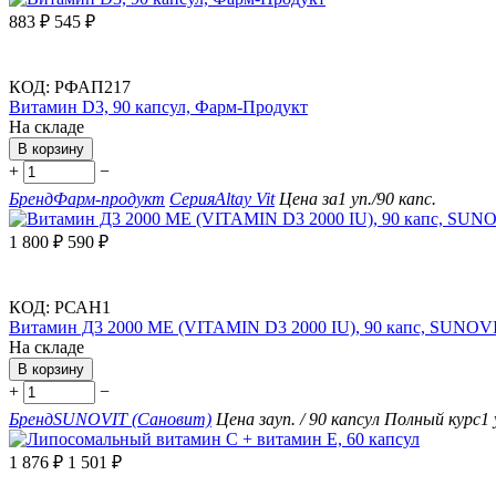
883
₽
545
₽
КОД:
РФАП217
Витамин D3, 90 капсул, Фарм-Продукт
На складе
В корзину
+
−
Бренд
Фарм-продукт
Серия
Altay Vit
Цена за
1 уп./90 капс.
1 800
₽
590
₽
КОД:
РСАН1
Витамин Д3 2000 ME (VITAMIN D3 2000 IU), 90 капс, SUNOV
На складе
В корзину
+
−
Бренд
SUNOVIT (Сановит)
Цена за
уп. / 90 капсул
Полный курс
1
1 876
₽
1 501
₽