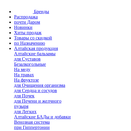
Бренды
Распродажа
почти Даром
Новинки
Хиты продаж
Товары со скидкой
по Назначению
Алтайская продукция
Алтайские бальзамы
для Суставов
Безалкогольные
На меду
На травах
На фруктозе
для Очищения организма
для Сердца и сосудов
для Почек
для Печени и желчного
пузыря
для Легких
Алтайские БАДы и добавки
Венозная система
при Гиппертонии