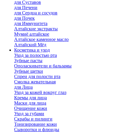
для Cуставов
для Печени
для Сердца и сосудов
для Почек
для Иммунитета
Алтайские экстракты
Мумиё алтайское
Алтайское каменное масло
Алтайский Мёд
Косметика и уход
Уход за полостью рта
Зубные пасты
Ополаскиватели и бальзамы
Зубные щетки
Спреи для полости рта
Смолка жевательная
для Лица
Уход за кожей вокруг глаз
Кремы для лица
Маски для лица
Очищение кожи
Уход за губами
Скрабы и пилинги
Тонизирование кожи
Сыворотки и флюиды