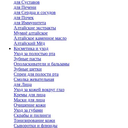
для Cуставов
для Печени
для Сердца и сосудов
для Почек
для Иммунитета
Алтайские экстракты
Мумиё алтайское
Алтайское каменное масло
Алтайский Мёд
Косметика и уход
Уход за полостью рта
Зубные пасты
Ополаскиватели и бальзамы
Зубные щетки
Спреи для полости рта
Смолка жевательная
для Лица
Уход за кожей вокруг глаз
Кремы для лица
Маски для лица
Очищение кожи
Уход за губами
Скрабы и пилинги
Тонизирование кожи
Сыворотки и флюиды