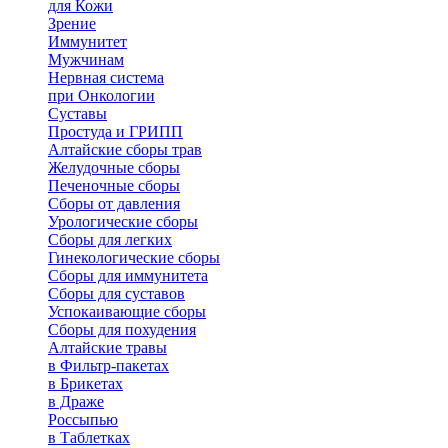
для Кожи
Зрение
Иммунитет
Мужчинам
Нервная система
при Онкологии
Суставы
Простуда и ГРИПП
Алтайские сборы трав
Желудочные сборы
Печеночные сборы
Сборы от давления
Урологические сборы
Сборы для легких
Гинекологические сборы
Сборы для иммунитета
Сборы для суставов
Успокаивающие сборы
Сборы для похудения
Алтайские травы
в Фильтр-пакетах
в Брикетах
в Драже
Россыпью
в Таблетках