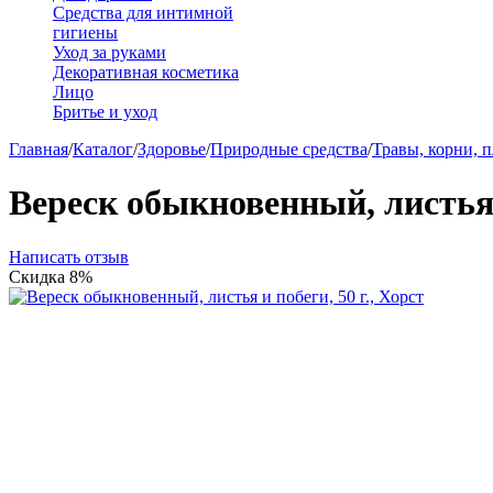
Средства для интимной
гигиены
Уход за руками
Декоративная косметика
Лицо
Бритье и уход
Главная
/
Каталог
/
Здоровье
/
Природные средства
/
Травы, корни, 
Вереск обыкновенный, листья и
Написать отзыв
Скидка
8%