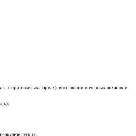
в т. ч. при тяжелых формах), воспалении почечных лоханок и
др.);
беркулезе легких;