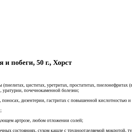
и побеги, 50 г., Хорст
 (пиелитах, циститах, уретритах, простатитах, пиелонефритах (
, уратурии, почечнокаменной болезни;
х, поносах, дизентерии, гастритах с повышенной кислотностью и 
;
рующем артрозе, любом отложении солей;
очных состояниях, сухом кашле с трудноотделяемой мокротой, ту