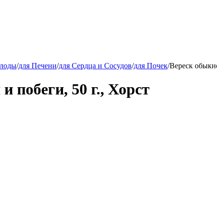
плоды
/
для Печени
/
для Сердца и Сосудов
/
для Почек
/
Вереск обыкно
 побеги, 50 г., Хорст