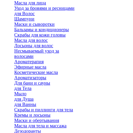
Масла для лица
Уход за бровями и ресницами
для Волос
Шампуни
Маски и сыворотки
Бальзамы и кондиционеры
Скрабы для кожи головы
Масла для волос
Лосьоны для волос
Несмываемый уход за
волосами
Ароматерапия
Эфирные масла
Косметические масла
Ароматизаторы
Для бани и сауны
для Тела
Мыло
для Душа
для Ванны
Скрабы и пиллинги для тела
Кремы и лосьоны
Маски и обертывания
Масла для тела и массажа
Дезодоранты