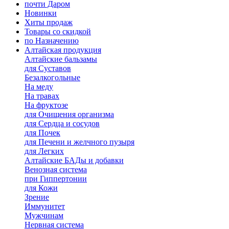
почти Даром
Новинки
Хиты продаж
Товары со скидкой
по Назначению
Алтайская продукция
Алтайские бальзамы
для Суставов
Безалкогольные
На меду
На травах
На фруктозе
для Очищения организма
для Сердца и сосудов
для Почек
для Печени и желчного пузыря
для Легких
Алтайские БАДы и добавки
Венозная система
при Гиппертонии
для Кожи
Зрение
Иммунитет
Мужчинам
Нервная система