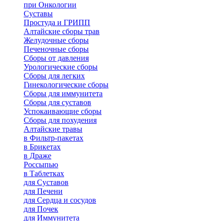
при Онкологии
Суставы
Простуда и ГРИПП
Алтайские сборы трав
Желудочные сборы
Печеночные сборы
Сборы от давления
Урологические сборы
Сборы для легких
Гинекологические сборы
Сборы для иммунитета
Сборы для суставов
Успокаивающие сборы
Сборы для похудения
Алтайские травы
в Фильтр-пакетах
в Брикетах
в Драже
Россыпью
в Таблетках
для Cуставов
для Печени
для Сердца и сосудов
для Почек
для Иммунитета