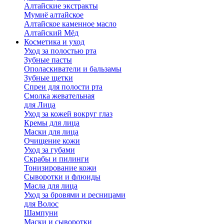
Алтайские экстракты
Мумиё алтайское
Алтайское каменное масло
Алтайский Мёд
Косметика и уход
Уход за полостью рта
Зубные пасты
Ополаскиватели и бальзамы
Зубные щетки
Спреи для полости рта
Смолка жевательная
для Лица
Уход за кожей вокруг глаз
Кремы для лица
Маски для лица
Очищение кожи
Уход за губами
Скрабы и пилинги
Тонизирование кожи
Сыворотки и флюиды
Масла для лица
Уход за бровями и ресницами
для Волос
Шампуни
Маски и сыворотки