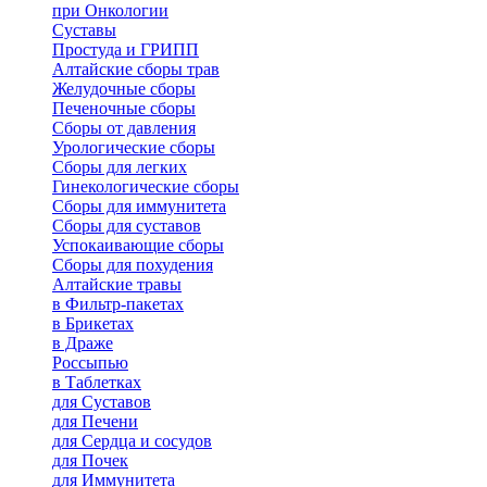
при Онкологии
Суставы
Простуда и ГРИПП
Алтайские сборы трав
Желудочные сборы
Печеночные сборы
Сборы от давления
Урологические сборы
Сборы для легких
Гинекологические сборы
Сборы для иммунитета
Сборы для суставов
Успокаивающие сборы
Сборы для похудения
Алтайские травы
в Фильтр-пакетах
в Брикетах
в Драже
Россыпью
в Таблетках
для Cуставов
для Печени
для Сердца и сосудов
для Почек
для Иммунитета