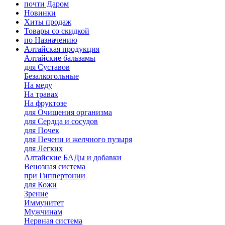
почти Даром
Новинки
Хиты продаж
Товары со скидкой
по Назначению
Алтайская продукция
Алтайские бальзамы
для Суставов
Безалкогольные
На меду
На травах
На фруктозе
для Очищения организма
для Сердца и сосудов
для Почек
для Печени и желчного пузыря
для Легких
Алтайские БАДы и добавки
Венозная система
при Гиппертонии
для Кожи
Зрение
Иммунитет
Мужчинам
Нервная система