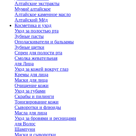
Алтайские экстракты
Мумиё алтайское
Алтайское каменное масло
Алтайский Мёд
Косметика и уход
Уход за полостью рта
Зубные пасты
Ополаскиватели и бальзамы
Зубные щетки
Спреи для полости рта
Смолка жевательная
для Лица
Уход за кожей вокруг глаз
Кремы для лица
Маски для лица
Очищение кожи
Уход за губами
Скрабы и пилинги
Тонизирование кожи
Сыворотки и флюиды
Масла для лица
Уход за бровями и ресницами
для Волос
Шампуни
Маски и сыворотки