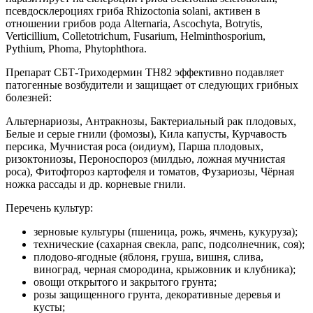
псевдосклероциях гриба Rhizoctonia solani, активен в
отношении грибов рода Alternaria, Ascochyta, Botrytis,
Verticillium, Colletotrichum, Fusarium, Helminthosporium,
Pythium, Phoma, Phytophthora.
Препарат СБТ-Триходермин ТН82 эффективно подавляет
патогенные возбудители и защищает от следующих грибных
болезней:
Альтернариозы, Антракнозы, Бактериальный рак плодовых,
Белые и серые гнили (фомозы), Кила капусты, Курчавость
персика, Мучнистая роса (оидиум), Парша плодовых,
ризоктониозы, Пероноспороз (милдью, ложная мучнистая
роса), Фитофтороз картофеля и томатов, Фузариозы, Чёрная
ножка рассады и др. корневые гнили.
Перечень культур:
зерновые культуры (пшеница, рожь, ячмень, кукуруза);
технические (сахарная свекла, рапс, подсолнечник, соя);
плодово-ягодные (яблоня, груша, вишня, слива,
виноград, черная смородина, крыжовник и клубника);
овощи открытого и закрытого грунта;
розы защищенного грунта, декоративные деревья и
кусты;