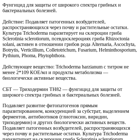
Фунгицид для защиты от широкого спектра грибных и
бактериальных болезней.
Действие: Подавляет патогенных возбудителей,
распространяющихся через почву и растительные остатки.
Культура Trichoderma паразитирует на склероции гриба
Sclerotinia sclerotiorum, псевдосклероциях гриба Rhizoctonia
solani, активен в отношении грибов рода Alternaria, Ascochyta,
Botrytis, Verticillium, Colletotrichum, Fusarium, Helminthosporium,
Pythium, Phoma, Phytophthora.
Действующее вещество: Trichoderma harzianum с титром не
менее 2*109 КОЕ/мл и продукты метаболизма —
биологически активные вещества.
СБТ — Триходермин ТН82 — фунгицид для защиты от
широкого спектра грибных и бактериальных болезней.
Подавляет развитие фитопатогенов прямым
паразитированием, конкуренцией за субстрат, выделением
ферментов, антибиотиков (глиотоксин, виридин,
триходермин) и других биологически активных веществ.
Подавляет патогенных возбудителей, распространяющихся
через почву и растительные остатки. Культура Trichoderma
паразитирует на склероции гриба Sclerotinia sclerotiorum,