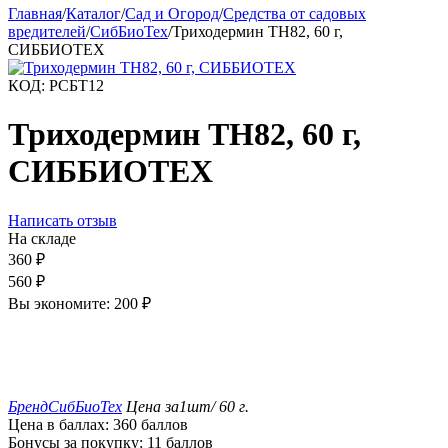
Главная
/
Каталог
/
Сад и Огород
/
Средства от садовых
вредителей
/
СибБиоТех
/
Триходермин ТН82, 60 г,
СИББИОТЕХ
КОД:
РСБТ12
Триходермин ТН82, 60 г,
СИББИОТЕХ
Написать отзыв
На складе
360
₽
560
₽
Вы экономите:
200
₽
Бренд
СибБиоТех
Цена за
1шт/ 60 г.
Цена в баллах:
360 баллов
Бонусы за покупку:
11 баллов