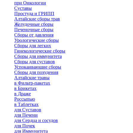
при Онкологии
Суставы
Простуда и ГРИПП
Алтайские сборы трав
Желудочные сборы
Печеночные сборы
Сборы от давления
Урологические сборы
Сборы для легких
Гинекологические сборы
Сборы для иммунитета
Сборы для суставов
Успокаивающие сборы
Сборы для похудения
Алтайские травы
в Фильтр-пакетах
в Брикетах
в Драже
Россыпью
в Таблетках
для Cуставов
для Печени
для Сердца и сосудов
для Почек
для Иммунитета