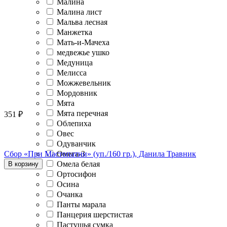
Малина
Малина лист
Мальва лесная
Манжетка
Мать-и-Мачеха
медвежье ушко
Медуница
Мелисса
Можжевельник
Мордовник
Мята
Мята перечная
351
₽
Облепиха
Овес
Одуванчик
Сбор «При Мастопатии» (уп./160 гр.), Данила Травник
Омега-3
Омела белая
В корзину
Ортосифон
Осина
Очанка
Панты марала
Панцерия шерстистая
Пастушья сумка