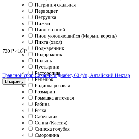
Патриния скальная
Первоцвет
Петрушка
Пижма
Пион степной
Пион уклоняющийся (Марьин корень)
Пихта (хвоя)
Подмаренник
730
₽
418
₽
Подорожник
Полынь
Пустырник
Расторопша
Травяной сбор Сахарный диабет, 60 ф/п, Алтайский Нектар
Репешок
В корзину
Родиола розовая
Розмарин
Ромашка аптечная
Рябина
Ряска
Сабельник
Сенна (Кассия)
Синюха голубая
Смородина