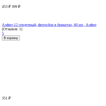
453
₽
399
₽
Алфит-12 сердечный, фитосбор в брикетах, 60 шт., Алфит
(Отзывов: 1)
5
В корзину
351
₽