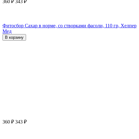
360
₽
343
₽
Фитосбор Сахар в норме, со створками фасоли, 110 гр, Хелпер
Мед
В корзину
360
₽
343
₽