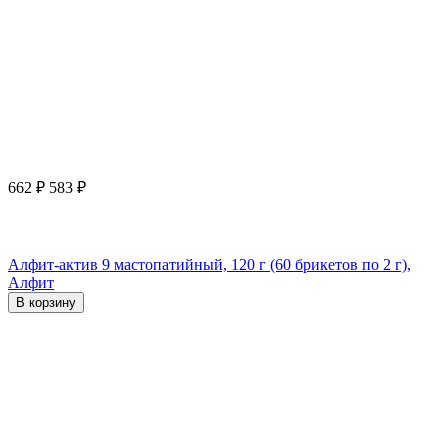
662
₽
583
₽
Алфит-актив 9 мастопатийный, 120 г (60 брикетов по 2 г),
Алфит
В корзину