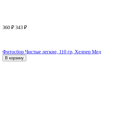
360
₽
343
₽
Фитосбор Чистые легкие, 110 гр, Хелпер Мед
В корзину