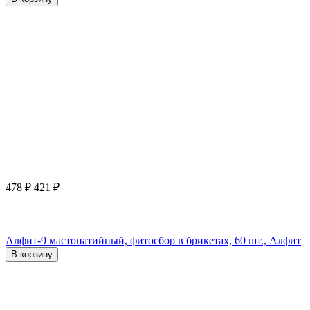
478
₽
421
₽
Алфит-9 мастопатийный, фитосбор в брикетах, 60 шт., Алфит
В корзину