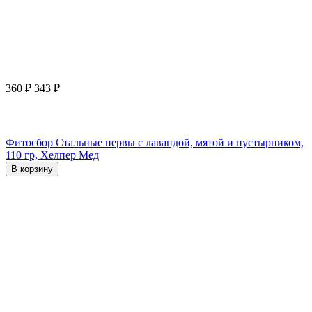
360
₽
343
₽
Фитосбор Стальные нервы с лавандой, мятой и пустырником,
110 гр, Хелпер Мед
В корзину