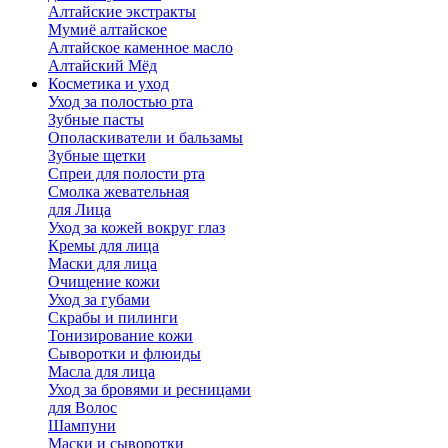
Алтайские экстракты
Мумиё алтайское
Алтайское каменное масло
Алтайский Мёд
Косметика и уход
Уход за полостью рта
Зубные пасты
Ополаскиватели и бальзамы
Зубные щетки
Спреи для полости рта
Смолка жевательная
для Лица
Уход за кожей вокруг глаз
Кремы для лица
Маски для лица
Очищение кожи
Уход за губами
Скрабы и пилинги
Тонизирование кожи
Сыворотки и флюиды
Масла для лица
Уход за бровями и ресницами
для Волос
Шампуни
Маски и сыворотки