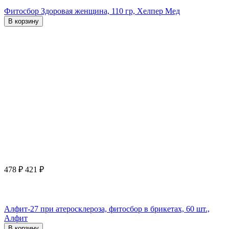
Фитосбор Здоровая женщина, 110 гр, Хелпер Мед
В корзину
478
₽
421
₽
Алфит-27 при атеросклероза, фитосбор в брикетах, 60 шт.,
Алфит
В корзину