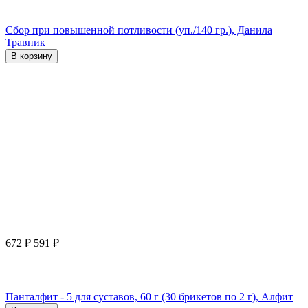
Сбор при повышенной потливости (уп./140 гр.), Данила
Травник
В корзину
672
₽
591
₽
Панталфит - 5 для суставов, 60 г (30 брикетов по 2 г), Алфит