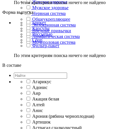
Женское здоровье
По этим критериям поиска ничего не найдено
Мужское здоровье
Форма выпуска
Нервная система
Общеукрепляющее
Брикет
Эндокринная система
Капсулы
Вредные привычки
Россыпью
Лимфатическая система
Сбор
Мочеполовая система
Фильтр-пакет
По этим критериям поиска ничего не найдено
В составе
Агарикус
Адонис
Аир
Акация белая
Алтей
Анис
Арония (рябина черноплодная)
Артишок
Астрагал сладколистный