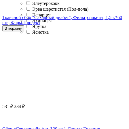
Элеутерококк
Эрва шерстистая (Пол-пола)
Эспарцет
Травяной сбор "Сахарный диабет", Фильтр-пакеты, 1,5 г.*60
Эхинацея
шт., Фарм-Продукт
Ярутка
В корзину
Яснотка
531
₽
334
₽
Сбор «Сердечный» (уп./130 гр.), Данила Травник