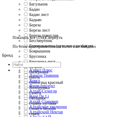
Багульник
Бадан
Бадан лист
Бадьян
Береза
Береза лист
Береза повислая
Показать все (194)
Свернуть
Бессмертник
Боровая матка (ортилия однобокая)
По этим критериям поиска ничего не найдено
Боярышник
Бренд
Брусника
Брусника лист
Бузина
Алфит Плюс
Валериана
Данила Травник
Вахта
Хорст
Виноград красный
Фарм-продукт
Володушка
Алтай-Селигор
Галега
Bang De Li
Гвоздика
Алтай Старовер
Герань луговая
Алтайские традиции
Гинкго билоба
Алтайский Нектар
горец