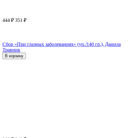
444
₽
351
₽
Сбор «При глазных заболеваниях» (уп./140 гр.), Данила
Травник
В корзину