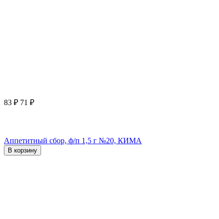
83
₽
71
₽
Аппетитный сбор, ф/п 1,5 г №20, КИМА
В корзину