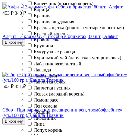
Копеечник (красный корень)
Корица
453
₽
340
₽
Крапива
Крапива двудомная
Красная щетка (родиола четырехлепестная)
Красный корень
Алфит-13 климакс, фитосбор в брикетах, 60 шт., Алфит
Кровохлебка
В корзину
Крушина
Кукурузные рыльца
Курильский чай (лапчатка кустарниковая)
Лабазник вязолистный
Лаванда
Ламинария
Лапчатка белая
503
₽
351
₽
Лапчатка гусиная
Левзея (маралий корень)
Лемонграсс
Лен семена
Сбор «При варикозном расширении вен, тромбофлебите»
Лещина
(уп./160 гр.), Данила Травник
Лимонник
В корзину
Липа
Лопух корень