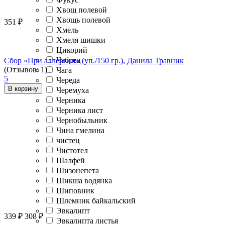
Хвощ полевой
Хвощь полевой
351
₽
Хмель
Хмеля шишки
Цикорий
Чабрец
Сбор «При аллергии» (уп./150 гр.), Данила Травник
(Отзывов: 1)
Чага
5
Череда
В корзину
Черемуха
Черника
Черника лист
Чернобыльник
Чина гмелина
чистец
Чистотел
Шалфей
Шизонепета
Шикша водянка
Шиповник
Шлемник байкальский
Эвкалипт
339
₽
308
₽
Эвкалипта листья