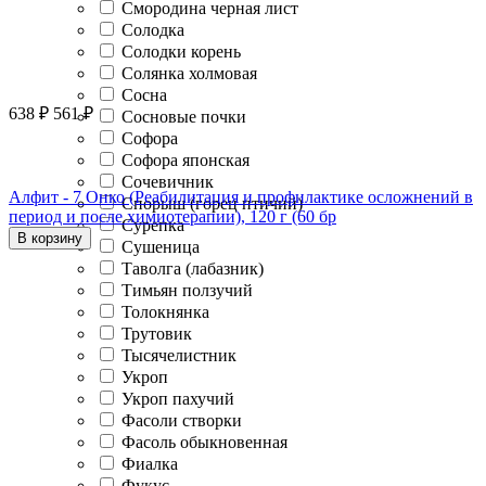
Смородина черная лист
Солодка
Солодки корень
Солянка холмовая
Сосна
638
₽
561
₽
Сосновые почки
Софора
Софора японская
Сочевичник
Алфит - 7 Онко (Реабилитация и профилактике осложнений в
Спорыш (горец птичий)
период и после химиотерапии), 120 г (60 бр
Сурепка
В корзину
Сушеница
Таволга (лабазник)
Тимьян ползучий
Толокнянка
Трутовик
Тысячелистник
Укроп
Укроп пахучий
Фасоли створки
Фасоль обыкновенная
Фиалка
Фукус