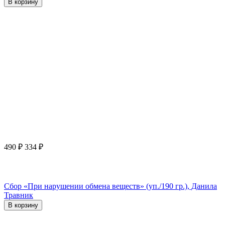
В корзину
490
₽
334
₽
Сбор «При нарушении обмена веществ» (уп./190 гр.), Данила
Травник
В корзину