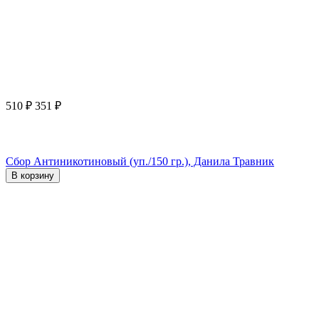
510
₽
351
₽
Сбор Антиникотиновый (уп./150 гр.), Данила Травник
В корзину