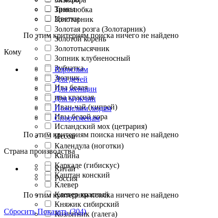
Травы
Зимолюбка
Цветки
Золотарник
Золотая розга (Золотарник)
По этим критериям поиска ничего не найдено
Золотой корень
Золототысячник
Кому
Зопник клубненосный
Зубчатка
Взрослым
Зюзник
Для детей
Ива белая
Для женщин
ива красная
Для мужчин
Иван-чай (кипрей)
Пожилым людям
Ивы белой кора
Спортсменам
Исландский мох (цетрария)
По этим критериям поиска ничего не найдено
Иссоп
Календула (ноготки)
Страна производства
Калина
Каркаде (гибискус)
Китай
Каштан конский
Россия
Клевер
Клевер красный
По этим критериям поиска ничего не найдено
Княжик сибирский
Сбросить
Показать (304)
Козлятник (галега)