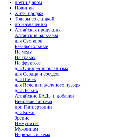
почти Даром
Новинки
Хиты продаж
Товары со скидкой
по Назначению
Алтайская продукция
Алтайские бальзамы
для Суставов
Безалкогольные
На меду
На травах
На фруктозе
для Очищения организма
для Сердца и сосудов
для Почек
для Печени и желчного пузыря
для Легких
Алтайские БАДы и добавки
Венозная система
при Гиппертонии
для Кожи
Зрение
Иммунитет
Мужчинам
Нервная система