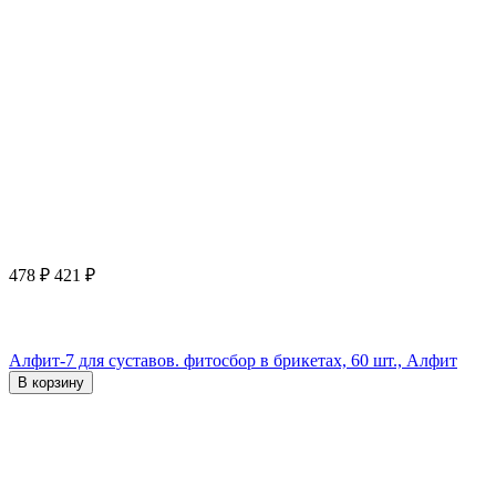
478
₽
421
₽
Алфит-7 для суставов. фитосбор в брикетах, 60 шт., Алфит
В корзину