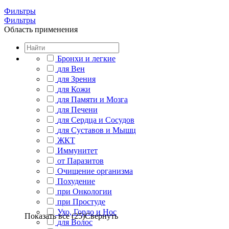
Фильтры
Фильтры
Область применения
Бронхи и легкие
для Вен
для Зрения
для Кожи
для Памяти и Мозга
для Печени
для Сердца и Сосудов
для Суставов и Мышц
ЖКТ
Иммунитет
от Паразитов
Очищение организма
Похудение
при Онкологии
при Простуде
Ухо, Горло и Нос
Показать все (25)
Свернуть
для Волос