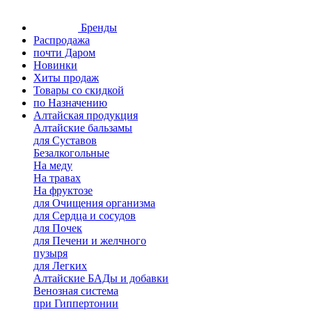
Бренды
Распродажа
почти Даром
Новинки
Хиты продаж
Товары со скидкой
по Назначению
Алтайская продукция
Алтайские бальзамы
для Суставов
Безалкогольные
На меду
На травах
На фруктозе
для Очищения организма
для Сердца и сосудов
для Почек
для Печени и желчного
пузыря
для Легких
Алтайские БАДы и добавки
Венозная система
при Гиппертонии