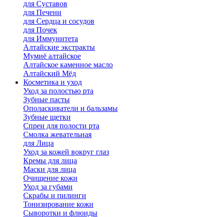
для Cуставов
для Печени
для Сердца и сосудов
для Почек
для Иммунитета
Алтайские экстракты
Мумиё алтайское
Алтайское каменное масло
Алтайский Мёд
Косметика и уход
Уход за полостью рта
Зубные пасты
Ополаскиватели и бальзамы
Зубные щетки
Спреи для полости рта
Смолка жевательная
для Лица
Уход за кожей вокруг глаз
Кремы для лица
Маски для лица
Очищение кожи
Уход за губами
Скрабы и пилинги
Тонизирование кожи
Сыворотки и флюиды