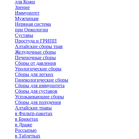
для Кожи
Зрение
Иммунитет
Мужчинам
Нервная система
при Онкологии
Суставы
Простуда и ГРИПП
Алтайские сборы трав
Желудочные сборы
Печеночные сборы
Сборы от давления
Урологические сборы
Сборы для легких
Гинекологические сборы
Сборы для иммунитета
Сборы для суставов
Успокаивающие сборы
Сборы для похудения
Алтайские травы
в Фильтр-пакетах
в Брикетах
в Драже
Россыпью
в Таблетках