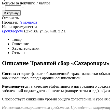
Бонусы за покупку:
7 баллов
+
−
В корзину
Отложить
Продавец:
9 монахов
Наши преимущества
Бренд
Хорст
Цена за
1 уп./20 шт. х 2 г.
Товар
Описание
Характеристики
Отзывы
Описание
Травяной сбор «Сахаронорм», 
Состав:
створки фасоли обыкновенной, трава манжетки обыкн
обыкновенного, плоды аронии обыкновенной.
Рекомендуется:
в качестве эффективного натурального средст
заболеваний поджелудочной железы (панкреатиты и т.д.), об
Способствует снижению уровня общего холестерина и уровня с
Не является лекарственным средством. Приведенная информаци