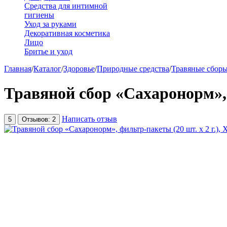
Средства для интимной
гигиены
Уход за руками
Декоративная косметика
Лицо
Бритье и уход
Главная
/
Каталог
/
Здоровье
/
Природные средства
/
Травяные сбор
Травяной сбор «Сахаронорм», ф
Написать отзыв
5
Отзывов: 2