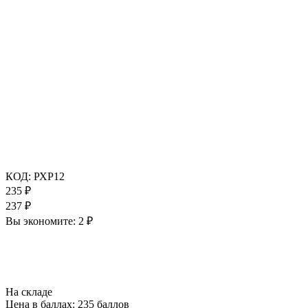
КОД:
РХР12
235
₽
237
₽
Вы экономите:
2
₽
На складе
Цена в баллах:
235 баллов