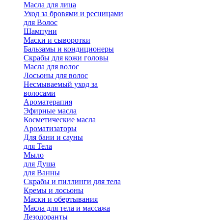
Масла для лица
Уход за бровями и ресницами
для Волос
Шампуни
Маски и сыворотки
Бальзамы и кондиционеры
Скрабы для кожи головы
Масла для волос
Лосьоны для волос
Несмываемый уход за
волосами
Ароматерапия
Эфирные масла
Косметические масла
Ароматизаторы
Для бани и сауны
для Тела
Мыло
для Душа
для Ванны
Скрабы и пиллинги для тела
Кремы и лосьоны
Маски и обертывания
Масла для тела и массажа
Дезодоранты