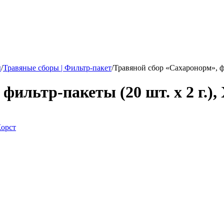
ы
/
Травяные сборы | Фильтр-пакет
/
Травяной сбор «Сахаронорм», фил
ильтр-пакеты (20 шт. х 2 г.),