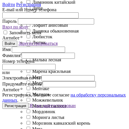
Лимонник китайский
Войти
Регистрация
Липа
E-mail или Номер телефона
Лиственница кора
Лопух корень
Пароль
Лофант анисовый
Вход по коду
Льнянка обыкновенная
Запомнить меня
Любисток
Антибот
Лютик
Зарегистрироваться
Войти
Люцерна
Имя
Малина лист
Фамилия
Мальва лесная
Номер телефона
Манжетка
Марена красильная
или
Мать-и-Мачеха
Электронная почта
Медуница
Придумайте пароль
Мейтаке
Антибот
Мелисса
Регистрируясь, Вы даете согласие
на обработку персональных
Можжевельник
данных
.
Я уже зарегистрирован
Молочай паласса
Регистрация
Мордовник
Моринга листья
Морозник кавказский корень
Мята