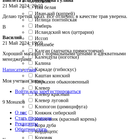
Виолета Владимировна Гулина
Зюзник
21 Май 2024, 20:10
Ива белая
Иван-чай (кипрей)
Делаю третий заказ. Все отлично, в качестве трав уверена.
Иглица понтийская
Имбирь
В
Исландский мох (цетрария)
Василий
Иссоп
21 Май 2024, 19:59
Йохимбе
Калган (лапчатка прямостоячая)
Хороший магазин с нормальными ценами и адекватными
Календула (ноготки)
менеджерами
Калина
Каркаде (гибискус)
Написать отзыв
Каштан конский
Моя учетная запись
Кирказон обыкновенный
Клевер
Войти или зарегистрироваться
Клевер красный
Клевер луговой
9 Монахов
Клопогон (цимицифуга)
О нас
Княжик сибирский
Стать продавцом
Копеечник (красный корень)
Реквизиты
Кора дуба
Обратная связь
Кордицепс
Коровяк