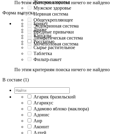
Женское здоровье
По этим критериям поиска ничего не найдено
Мужское здоровье
Форма выпуска
Нервная система
Общеукрепляющее
Брикет
Эндокринная система
Драже
Вредные привычки
Капсулы
Лимфатическая система
Россыпью
Мочеполовая система
Сырье растительное
Таблетка
Фильтр-пакет
По этим критериям поиска ничего не найдено
В составе (1)
Агарик бразильский
Агарикус
Адамово яблоко (маклюра)
Адонис
Аир
Аконит
Алтей