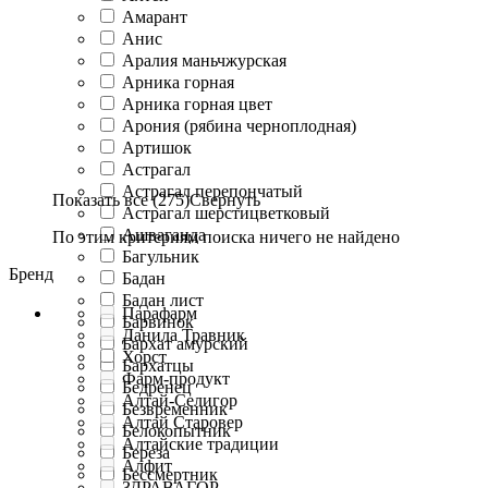
Амарант
Анис
Аралия маньчжурская
Арника горная
Арника горная цвет
Арония (рябина черноплодная)
Артишок
Астрагал
Астрагал перепончатый
Показать все (275)
Свернуть
Астрагал шерстицветковый
Ашваганда
По этим критериям поиска ничего не найдено
Багульник
Бренд
Бадан
Бадан лист
Парафарм
Барвинок
Данила Травник
Бархат амурский
Хорст
Бархатцы
Фарм-продукт
Бедренец
Алтай-Селигор
Безвременник
Алтай Старовер
Белокопытник
Алтайские традиции
Береза
Алфит
Бессмертник
ЗДРАВАГОР