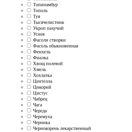
Топинамбур
Тополь
Туя
Тысячелистник
Укроп пахучий
Уснея
Фасоли створки
Фасоль обыкновенная
Фенхель
Фиалка
Хвощ полевой
Хмель
Хохлатка
Центелла
Цикорий
Цистус
Чабрец
Чага
Череда
Черемуха
Черника
Чернокорень лекарственный