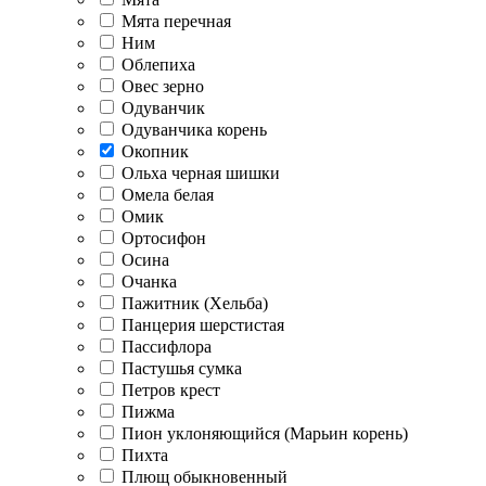
Мята перечная
Ним
Облепиха
Овес зерно
Одуванчик
Одуванчика корень
Окопник
Ольха черная шишки
Омела белая
Омик
Ортосифон
Осина
Очанка
Пажитник (Хельба)
Панцерия шерстистая
Пассифлора
Пастушья сумка
Петров крест
Пижма
Пион уклоняющийся (Марьин корень)
Пихта
Плющ обыкновенный