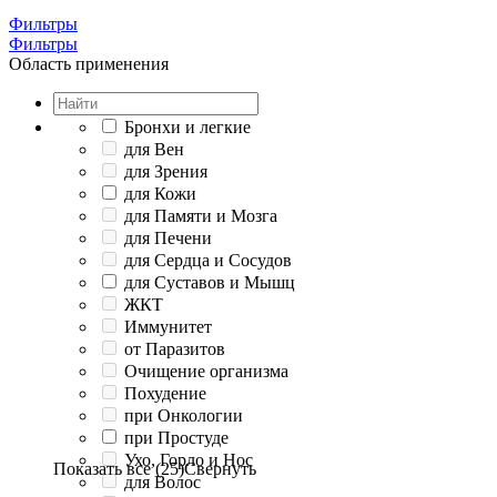
Фильтры
Фильтры
Область применения
Бронхи и легкие
для Вен
для Зрения
для Кожи
для Памяти и Мозга
для Печени
для Сердца и Сосудов
для Суставов и Мышц
ЖКТ
Иммунитет
от Паразитов
Очищение организма
Похудение
при Онкологии
при Простуде
Ухо, Горло и Нос
Показать все (25)
Свернуть
для Волос