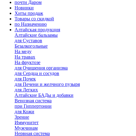
почти Даром
Новинки
Хиты продаж
Товары со скидкой
по Назначению
Алтайская продукция
Алтайские бальзамы
для Суставов
Безалкогольные
На меду
На травах
На фруктозе
для Очищения организма
для Сердца и сосудов
для Почек
для Печени и желчного пузыря
для Легких
Алтайские БАДы и добавки
Венозная система
при Гиппертонии
для Кожи
Зрение
Иммунитет
Мужчинам
Нервная система