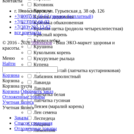
Контакты
Котовник
Крапива
г. Новосибирск, ул. Гурьевская д. 38 оф. 126
+7(800)511-56-62 (звонок бесплатный)
Крапива двудомная
+7(923)102-66-02
Красавка обыкновенная
+7(383) 202-12-62
Красная щетка (родиола четырехлепестная)
все контакты
Красный корень
Кровохлебка
© 2016 - 2026
9Монахов
- Ваш ЭКО-маркет здоровья и
Крушина
красоты.
Кукольник корень
Меню
Кукурузные рыльца
Найти
Купена
Курильский чай (лапчатка кустарниковая)
Корзина
Лабазник вязолистный
Корзина
Лаванда
Корзина пуста
Ландыш
Корзина
Оформить заказ
Лапчатка белая
Отложенные товары
Лапчатка гусиная
Учетная запись
Левзея (маралий корень)
Учетная запись
Лен семена
Заказы
Леспедеца
Список сравнения
Лещина
Отложенные товары
Лимонник