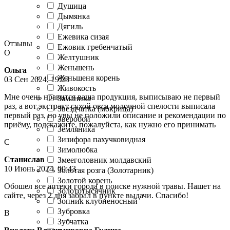
Душица
Дымянка
Дягиль
Ежевика сизая
Отзывы
Ежовик гребенчатый
О
Желтушник
Женьшень
Ольга
Женьшеня корень
03 Сен 2024, 19:23
Живокость
Мне очень нравится ваша продукция, выписываю не первый
Заманиха
раз, а вот экстракт сухой овса молочной спелости выписала
Звездчатка (мокрица)
первый раз, но увы не положили описание и рекомендации по
Зверобой
приёму, подскажите, пожалуйста, как нужно его принимать
Земляника
Зизифора пахучковидная
С
Зимолюбка
Станислав
Змееголовник молдавский
10 Июнь 2024, 00:43
Золотая розга (Золотарник)
Золотой корень
Обошел все аптеки города в поиске нужной травы. Нашет на
Золототысячник
сайте, через 2 дня забрал в пункте выдачи. Спасибо!
Зопник клубненосный
Зубровка
В
Зубчатка