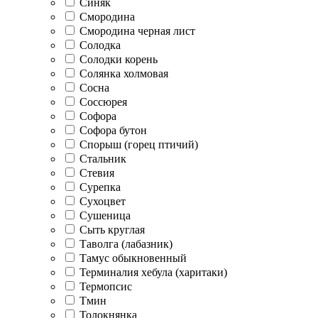
Синяк
Смородина
Смородина черная лист
Солодка
Солодки корень
Солянка холмовая
Сосна
Соссюрея
Софора
Софора бутон
Спорыш (горец птичий)
Стальник
Стевия
Сурепка
Сухоцвет
Сушеница
Сыть круглая
Таволга (лабазник)
Тамус обыкновенный
Терминалия хебула (харитаки)
Термопсис
Тмин
Толокнянка