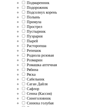
Подмаренник
Подорожник
Подсолнух корень
Полынь
Примула
Прострел
Пустырник
Пуэрария
Пырей
Расторопша
Репешок
Родиола розовая
Розмарин
Ромашка аптечная
Рябина
Ряска
Сабельник
Саган Дайля
Сафлор
Сенна (Кассия)
Синеголовник
Синюха голубая