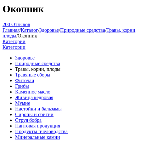
Окопник
200 Отзывов
Главная
/
Каталог
/
Здоровье
/
Природные средства
/
Травы, корни,
плоды
/
Окопник
Категории
Категории
Здоровье
Природные средства
Травы, корни, плоды
Травяные сборы
Фиточаи
Грибы
Каменное масло
Живица кедровая
Мумие
Настойки и бальзамы
Сиропы и сбитни
Струя бобра
Пантовая продукция
Продукты пчеловодства
Минеральные камни