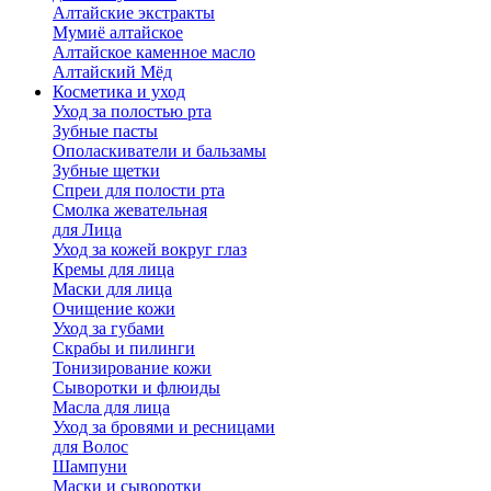
Алтайские экстракты
Мумиё алтайское
Алтайское каменное масло
Алтайский Мёд
Косметика и уход
Уход за полостью рта
Зубные пасты
Ополаскиватели и бальзамы
Зубные щетки
Спреи для полости рта
Смолка жевательная
для Лица
Уход за кожей вокруг глаз
Кремы для лица
Маски для лица
Очищение кожи
Уход за губами
Скрабы и пилинги
Тонизирование кожи
Сыворотки и флюиды
Масла для лица
Уход за бровями и ресницами
для Волос
Шампуни
Маски и сыворотки