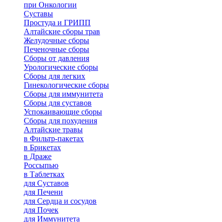
при Онкологии
Суставы
Простуда и ГРИПП
Алтайские сборы трав
Желудочные сборы
Печеночные сборы
Сборы от давления
Урологические сборы
Сборы для легких
Гинекологические сборы
Сборы для иммунитета
Сборы для суставов
Успокаивающие сборы
Сборы для похудения
Алтайские травы
в Фильтр-пакетах
в Брикетах
в Драже
Россыпью
в Таблетках
для Cуставов
для Печени
для Сердца и сосудов
для Почек
для Иммунитета