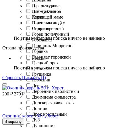
Герань луговая
Для женщин
Гинкго билоба
Для мужчин
Годжи
Кормящей маме
Горец змеиный
Пожилым людям
Горец перечный
Спортсменам
Горец почечуйный
По этим критериям поиска ничего не найдено
Горечавка
Горичник Моррисона
Страна производства
Горянка
Гравилат городской
Россия
Грецкий орех
По этим критериям поиска ничего не найдено
Гречиха
Грушанка
Сбросить
Показать (1)
Грыжник
Девясил
Дербенник иволистный
290
₽
270
₽
Джимнема сильвестра
Диоскорея кавказская
Донник
Дрок красильный
Окопник, корень 50 г., Хорст
Дуб
В корзину
Дурнишник