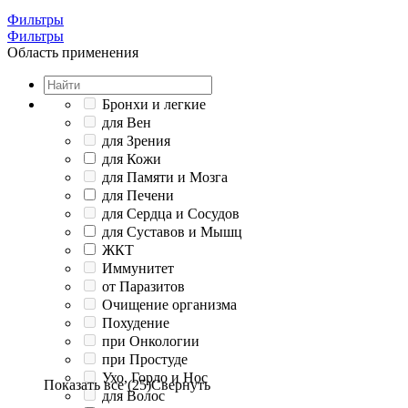
Фильтры
Фильтры
Область применения
Бронхи и легкие
для Вен
для Зрения
для Кожи
для Памяти и Мозга
для Печени
для Сердца и Сосудов
для Суставов и Мышц
ЖКТ
Иммунитет
от Паразитов
Очищение организма
Похудение
при Онкологии
при Простуде
Ухо, Горло и Нос
Показать все (25)
Свернуть
для Волос