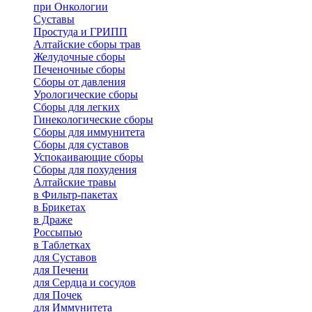
при Онкологии
Суставы
Простуда и ГРИПП
Алтайские сборы трав
Желудочные сборы
Печеночные сборы
Сборы от давления
Урологические сборы
Сборы для легких
Гинекологические сборы
Сборы для иммунитета
Сборы для суставов
Успокаивающие сборы
Сборы для похудения
Алтайские травы
в Фильтр-пакетах
в Брикетах
в Драже
Россыпью
в Таблетках
для Cуставов
для Печени
для Сердца и сосудов
для Почек
для Иммунитета