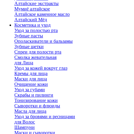
Алтайские экстракты
Мумиё алтайское
Алтайское каменное масло
Алтайский Мёд
Косметика и уход
Уход за полостью рта
Зубные пасты
Ополаскиватели и бальзамы
Зубные щетки
Спреи для полости рта
Смолка жевательная
для Лица
Уход за кожей вокруг глаз
Кремы для лица
Маски для лица
Очищение кожи
Уход за губами
Скрабы и пилинги
Тонизирование кожи
Сыворотки и флюиды
Масла для лица
Уход за бровями и ресницами
для Волос
Шампуни
Маски и сыворотки