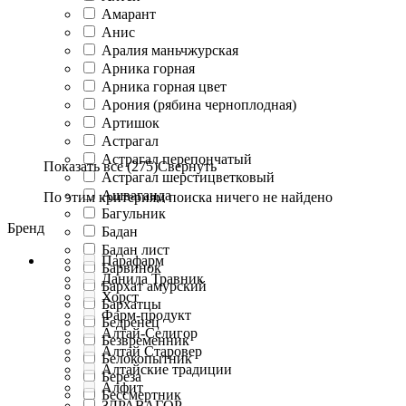
Амарант
Анис
Аралия маньчжурская
Арника горная
Арника горная цвет
Арония (рябина черноплодная)
Артишок
Астрагал
Астрагал перепончатый
Показать все (275)
Свернуть
Астрагал шерстицветковый
Ашваганда
По этим критериям поиска ничего не найдено
Багульник
Бренд
Бадан
Бадан лист
Парафарм
Барвинок
Данила Травник
Бархат амурский
Хорст
Бархатцы
Фарм-продукт
Бедренец
Алтай-Селигор
Безвременник
Алтай Старовер
Белокопытник
Алтайские традиции
Береза
Алфит
Бессмертник
ЗДРАВАГОР