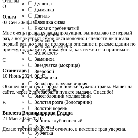
Отзывы
Душица
О
Дымянка
Дягиль
Ольга
Ежевика сизая
03 Сен 2024, 19:23
Ежовик гребенчатый
Мне очень нравится ваша продукция, выписываю не первый
Желтушник
раз, а вот экстракт сухой овса молочной спелости выписала
Женьшень
первый раз, но увы не положили описание и рекомендации по
Женьшеня корень
приёму, подскажите, пожалуйста, как нужно его принимать
Живокость
Заманиха
С
Звездчатка (мокрица)
Станислав
Зверобой
10 Июнь 2024, 00:43
Земляника
Зизифора пахучковидная
Обошел все аптеки города в поиске нужной травы. Нашет на
Зимолюбка
сайте, через 2 дня забрал в пункте выдачи. Спасибо!
Змееголовник молдавский
Золотая розга (Золотарник)
В
Золотой корень
Виолета Владимировна Гулина
Золототысячник
21 Май 2024, 20:10
Зопник клубненосный
Зубровка
Делаю третий заказ. Все отлично, в качестве трав уверена.
Зубчатка