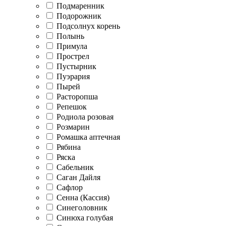
Подмаренник
Подорожник
Подсолнух корень
Полынь
Примула
Прострел
Пустырник
Пуэрария
Пырей
Расторопша
Репешок
Родиола розовая
Розмарин
Ромашка аптечная
Рябина
Ряска
Сабельник
Саган Дайля
Сафлор
Сенна (Кассия)
Синеголовник
Синюха голубая