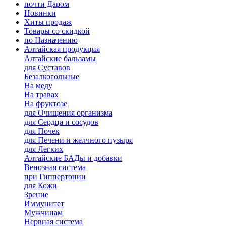
почти Даром
Новинки
Хиты продаж
Товары со скидкой
по Назначению
Алтайская продукция
Алтайские бальзамы
для Суставов
Безалкогольные
На меду
На травах
На фруктозе
для Очищения организма
для Сердца и сосудов
для Почек
для Печени и желчного пузыря
для Легких
Алтайские БАДы и добавки
Венозная система
при Гиппертонии
для Кожи
Зрение
Иммунитет
Мужчинам
Нервная система