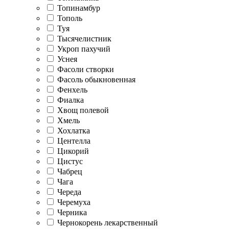
Топинамбур
Тополь
Туя
Тысячелистник
Укроп пахучий
Уснея
Фасоли створки
Фасоль обыкновенная
Фенхель
Фиалка
Хвощ полевой
Хмель
Хохлатка
Центелла
Цикорий
Цистус
Чабрец
Чага
Череда
Черемуха
Черника
Чернокорень лекарственный