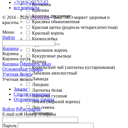
+7(383) 202-12-62
Котовник
все контакты
Крапива
Крапива двудомная
© 2016 - 2026
9Монахов
- Ваш ЭКО-маркет здоровья и
Красавка обыкновенная
красоты.
Красная щетка (родиола четырехлепестная)
Меню
Красный корень
Найти
Кровохлебка
Крушина
Корзина
Кукольник корень
Корзина
Кукурузные рыльца
Корзина пуста
Купена
Корзина
Оформить заказ
Курильский чай (лапчатка кустарниковая)
Отложенные товары
Лабазник вязолистный
Учетная запись
Лаванда
Учетная запись
Ландыш
Заказы
Лапчатка белая
Список сравнения
Лапчатка гусиная
Отложенные товары
Левзея (маралий корень)
Лен семена
Войти
Регистрация
Леспедеца
E-mail или Номер телефона
Лещина
Лимонник
Пароль