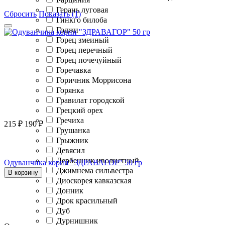
Герань луговая
Сбросить
Показать (1)
Гинкго билоба
Годжи
Горец змеиный
Горец перечный
Горец почечуйный
Горечавка
Горичник Моррисона
Горянка
Гравилат городской
Грецкий орех
Гречиха
215
₽
190
₽
Грушанка
Грыжник
Девясил
Дербенник иволистный
Одуванчика корни "ЗДРАВАГОР" 50 гр
Джимнема сильвестра
В корзину
Диоскорея кавказская
Донник
Дрок красильный
Дуб
Дурнишник