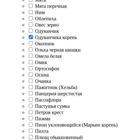
Мята перечная
Ним
Облепиха
Овес зерно
Одуванчик
Одуванчика корень
Окопник
Ольха черная шишки
Омела белая
Омик
Ортосифон
Осина
Очанка
Пажитник (Хельба)
Панцерия шерстистая
Пассифлора
Пастушья сумка
Петров крест
Пижма
Пион уклоняющийся (Марьин корень)
Пихта
Плющ обыкновенный