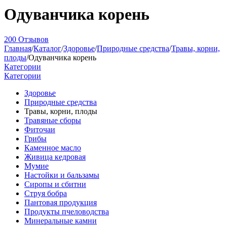
Одуванчика корень
200 Отзывов
Главная
/
Каталог
/
Здоровье
/
Природные средства
/
Травы, корни,
плоды
/
Одуванчика корень
Категории
Категории
Здоровье
Природные средства
Травы, корни, плоды
Травяные сборы
Фиточаи
Грибы
Каменное масло
Живица кедровая
Мумие
Настойки и бальзамы
Сиропы и сбитни
Струя бобра
Пантовая продукция
Продукты пчеловодства
Минеральные камни