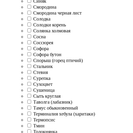
Синяк
Смородина
Смородина черная лист
Солодка
Солодки корень
Солянка холмовая
Сосна
Соссюрея
Софора
Софора бутон
Спорыш (горец птичий)
Стальник
Стевия
Сурепка
Сухоцвет
Сушеница
Сыть круглая
Таволга (лабазник)
Тамус обыкновенный
Терминалия хебула (харитаки)
Термопсис
Тмин
Толокнянка