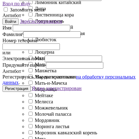
Лимонник китайский
Вход по коду
Липа
Запомнить меня
Лиственница кора
Антибот
Лопух корень
Зарегистрироваться
Войти
Лофант анисовый
Имя
Льнянка обыкновенная
Фамилия
Любисток
Номер телефона
Лютик
Люцерна
или
Малина лист
Электронная почта
Мальва лесная
Придумайте пароль
Манжетка
Антибот
Марена красильная
Регистрируясь, Вы даете согласие
на обработку персональных
данных
.
Мать-и-Мачеха
Я уже зарегистрирован
Регистрация
Медуница
Мейтаке
Мелисса
Можжевельник
Молочай паласса
Мордовник
Моринга листья
Морозник кавказский корень
Мята