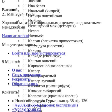
Зюзник
В
Ива белая
Василий
Иван-чай (кипрей)
21 Май 2024, 19:59
Иглица понтийская
Имбирь
Хороший магазин с нормальными ценами и адекватными
Исландский мох (цетрария)
менеджерами
Иссоп
Написать отзыв
Йохимбе
Калган (лапчатка прямостоячая)
Моя учетная запись
Календула (ноготки)
Калина
Войти или зарегистрироваться
Каркаде (гибискус)
Каштан конский
9 Монахов
Кирказон обыкновенный
О нас
Клевер
Стать продавцом
Клевер красный
Реквизиты
Клевер луговой
Обратная связь
Клопогон (цимицифуга)
Княжик сибирский
Контакты
Копеечник (красный корень)
г. Новосибирск, ул. Гурьевская д. 38 оф. 126
Кора дуба
+7(800)511-56-62 (звонок бесплатный)
Кордицепс
+7(923)102-66-02
Коровяк