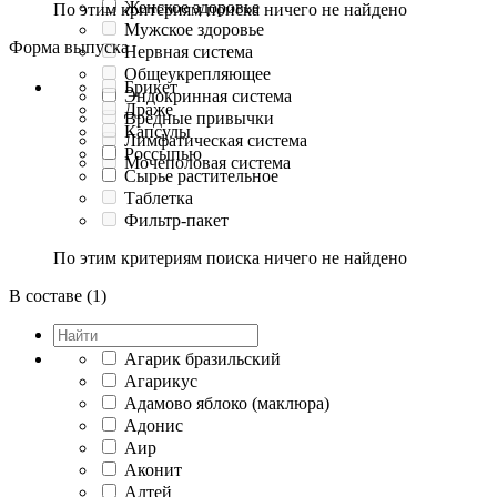
Женское здоровье
По этим критериям поиска ничего не найдено
Мужское здоровье
Форма выпуска
Нервная система
Общеукрепляющее
Брикет
Эндокринная система
Драже
Вредные привычки
Капсулы
Лимфатическая система
Россыпью
Мочеполовая система
Сырье растительное
Таблетка
Фильтр-пакет
По этим критериям поиска ничего не найдено
В составе (1)
Агарик бразильский
Агарикус
Адамово яблоко (маклюра)
Адонис
Аир
Аконит
Алтей